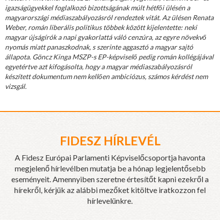
igazságügyekkel foglalkozó bizottságának múlt hétfői ülésén a
magyarországi médiaszabályozásról rendeztek vitát. Az ülésen Renata
Weber, román liberális politikus többek között kijelentette: neki
magyar újságírók a napi gyakorlattá váló cenzúra, az egyre növekvő
nyomás miatt panaszkodnak, s szerinte aggasztó a magyar sajtó
állapota. Göncz Kinga MSZP-s EP-képviselő pedig román kollégájával
egyetértve azt kifogásolta, hogy a magyar médiaszabályozásról
készített dokumentum nem kellően ambiciózus, számos kérdést nem
vizsgál.
FIDESZ HÍRLEVÉL
A Fidesz Európai Parlamenti Képviselőcsoportja havonta
megjelenő hírlevélben mutatja be a hónap legjelentősebb
eseményeit. Amennyiben szeretne értesítőt kapni ezekről a
hírekről, kérjük az alábbi mezőket kitöltve iratkozzon fel
hírlevelünkre.