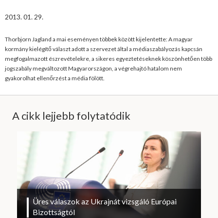
2013. 01. 29.
Thorbjorn Jagland a mai eseményen többek között kijelentette: A magyar
kormány kielégítő választ adott a szervezet által a médiaszabályozás kapcsán
megfogalmazott észrevételekre, a sikeres egyeztetéseknek köszönhetően több
jogszabály megváltozott Magyarországon, a végrehajtó hatalom nem
gyakorolhat ellenőrzést a média fölött.
A cikk lejjebb folytatódik
Üres válaszok az Ukrajnát vizsgáló Európai
Bizottságtól