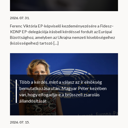
2026. 07. 31.
Ferenc Viktória EP-képviselő kezdeményezésére a Fidesz–
KDNP EP-delegációja írásbeli kérdéssel fordult az Európai
Bizottsághoz, amelyben az Ukrajna nemzeti kisebbségeihez
(közösségeihez) tartozó
[…]
Több a kérdés, mint a válasz az ír elnökség
bemutatkozása után: Magyar Péter kezében
van, hogy elfogadja-e a brüsszeli zsarolás
állandósítását
2026. 07. 15.