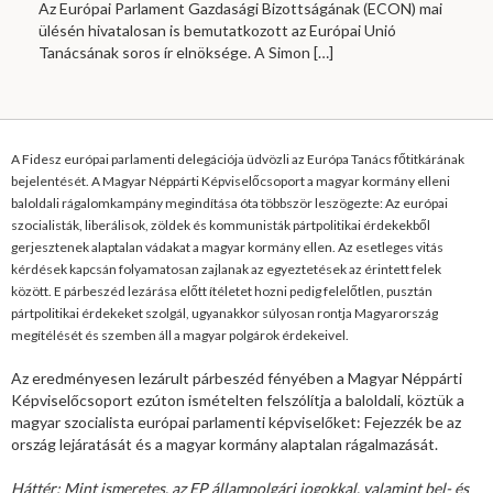
Az Európai Parlament Gazdasági Bizottságának (ECON) mai
ülésén hivatalosan is bemutatkozott az Európai Unió
Tanácsának soros ír elnöksége. A Simon
[…]
A Fidesz európai parlamenti delegációja üdvözli az Európa Tanács főtitkárának
bejelentését. A Magyar Néppárti Képviselőcsoport a magyar kormány elleni
baloldali rágalomkampány megindítása óta többször leszögezte: Az európai
szocialisták, liberálisok, zöldek és kommunisták pártpolitikai érdekekből
gerjesztenek alaptalan vádakat a magyar kormány ellen. Az esetleges vitás
kérdések kapcsán folyamatosan zajlanak az egyeztetések az érintett felek
között. E párbeszéd lezárása előtt ítéletet hozni pedig felelőtlen, pusztán
pártpolitikai érdekeket szolgál, ugyanakkor súlyosan rontja Magyarország
megítélését és szemben áll a magyar polgárok érdekeivel.
Az eredményesen lezárult párbeszéd fényében a Magyar Néppárti
Képviselőcsoport ezúton ismételten felszólítja a baloldali, köztük a
magyar szocialista európai parlamenti képviselőket: Fejezzék be az
ország lejáratását és a magyar kormány alaptalan rágalmazását.
Háttér: Mint ismeretes, az EP állampolgári jogokkal, valamint bel- és