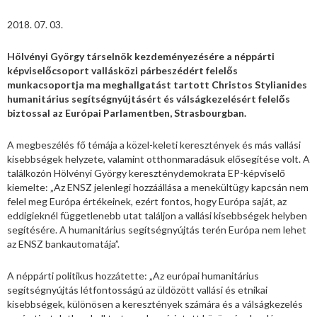
2018. 07. 03.
Hölvényi György társelnök kezdeményezésére a néppárti
képviselőcsoport vallásközi párbeszédért felelős
munkacsoportja ma meghallgatást tartott Christos Stylianides
humanitárius segítségnyújtásért és válságkezelésért felelős
biztossal az Európai Parlamentben, Strasbourgban.
A megbeszélés fő témája a közel-keleti keresztények és más vallási
kisebbségek helyzete, valamint otthonmaradásuk elősegítése volt. A
találkozón Hölvényi György kereszténydemokrata EP-képviselő
kiemelte: „Az ENSZ jelenlegi hozzáállása a menekültügy kapcsán nem
felel meg Európa értékeinek, ezért fontos, hogy Európa saját, az
eddigieknél függetlenebb utat találjon a vallási kisebbségek helyben
segítésére. A humanitárius segítségnyújtás terén Európa nem lehet
az ENSZ bankautomatája”.
A néppárti politikus hozzátette: „Az európai humanitárius
segítségnyújtás létfontosságú az üldözött vallási és etnikai
kisebbségek, különösen a keresztények számára és a válságkezelés