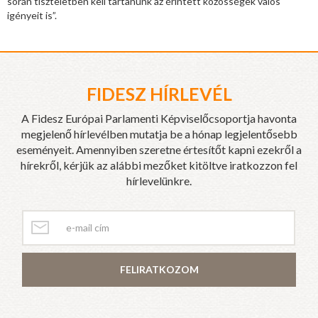
során tiszteletben kell tartanunk az érintett közösségek valós
igényeit is”.
FIDESZ HÍRLEVÉL
A Fidesz Európai Parlamenti Képviselőcsoportja havonta
megjelenő hírlevélben mutatja be a hónap legjelentősebb
eseményeit. Amennyiben szeretne értesítőt kapni ezekről a
hírekről, kérjük az alábbi mezőket kitöltve iratkozzon fel
hírlevelünkre.
FELIRATKOZOM