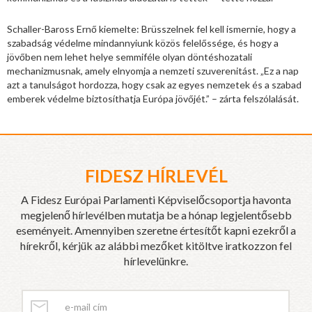
Schaller-Baross Ernő kiemelte: Brüsszelnek fel kell ismernie, hogy a
szabadság védelme mindannyiunk közös felelőssége, és hogy a
jövőben nem lehet helye semmiféle olyan döntéshozatali
mechanizmusnak, amely elnyomja a nemzeti szuverenitást. „Ez a nap
azt a tanulságot hordozza, hogy csak az egyes nemzetek és a szabad
emberek védelme biztosíthatja Európa jövőjét.” – zárta felszólalását.
FIDESZ HÍRLEVÉL
A Fidesz Európai Parlamenti Képviselőcsoportja havonta
megjelenő hírlevélben mutatja be a hónap legjelentősebb
eseményeit. Amennyiben szeretne értesítőt kapni ezekről a
hírekről, kérjük az alábbi mezőket kitöltve iratkozzon fel
hírlevelünkre.