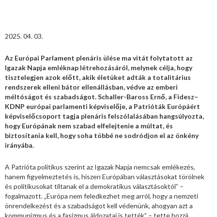
2025. 04. 03.
Az Európai Parlament plenáris ülése ma vitát folytatott az
Igazak Napja emléknap létrehozásáról, melynek célja, hogy
tisztelegjen azok előtt, akik életüket adták a totalitárius
rendszerek elleni bátor ellenállásban, védve az emberi
méltóságot és szabadságot. Schaller-Baross Ernő, a Fidesz–
KDNP európai parlamenti képviselője, a Patrióták Európáért
képviselőcsoport tagja plenáris felszólalásában hangsúlyozta,
hogy Európának nem szabad elfelejtenie a múltat, és
biztosítania kell, hogy soha többé ne sodródjon el az önkény
irányába.
A Patrióta politikus szerint az Igazak Napja nemcsak emlékezés,
hanem figyelmeztetés is, hiszen Európában választásokat törölnek
és politikusokat tiltanak el a demokratikus választásoktól” –
fogalmazott. „Európa nem feledkezhet meg arról, hogy a nemzeti
önrendelkezést és a szabadságot kell védenünk, ahogyan azt a
kommunizmus és a fasizmus áldozatai is tették” – tette hozzá.