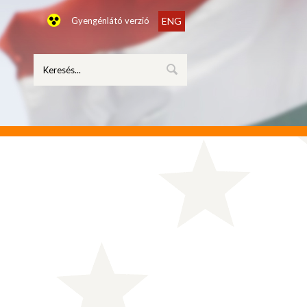
Gyengénlátó verzió
ENG