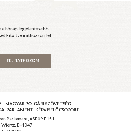
e a hónap legjelentősebb
et kitöltve iratkozzon fel
FELIRATKOZOM
Z - MAGYAR POLGÁRI SZÖVETSÉG
PAI PARLAMENTI KÉPVISELŐCSOPORT
an Parliament, ASP09 E151,
 Wiertz, B–1047