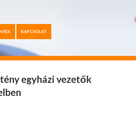
NYEK
KAPCSOLAT
ztény egyházi vezetők
elben