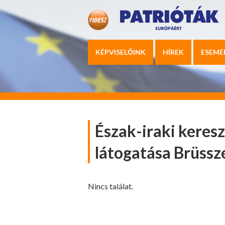
KÉPVISELŐINK
HÍREK
ESEMÉ
Észak-iraki keres
látogatása Brüssz
Nincs találat.