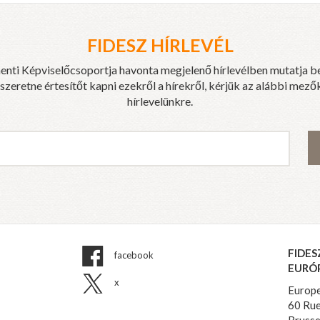
FIDESZ HÍRLEVÉL
enti Képviselőcsoportja havonta megjelenő hírlevélben mutatja b
eretne értesítőt kapni ezekről a hírekről, kérjük az alábbi mezők
hírlevelünkre.
FIDES
facebook
EURÓ
x
Europe
60 Rue