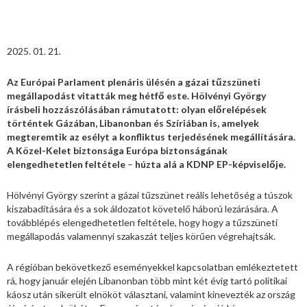
2025. 01. 21.
Az Európai Parlament plenáris ülésén a gázai tűzszüneti
megállapodást vitatták meg hétfő este. Hölvényi György
írásbeli hozzászólásában rámutatott: olyan előrelépések
történtek Gázában, Libanonban és Szíriában is, amelyek
megteremtik az esélyt a konfliktus terjedésének megállítására.
A Közel-Kelet biztonsága Európa biztonságának
elengedhetetlen feltétele
–
húzta alá a KDNP EP-képviselője.
Hölvényi György szerint a gázai tűzszünet reális lehetőség a túszok
kiszabadítására és a sok áldozatot követelő háború lezárására. A
továbblépés elengedhetetlen feltétele, hogy hogy a tűzszüneti
megállapodás valamennyi szakaszát teljes körűen végrehajtsák.
A régióban bekövetkező eseményekkel kapcsolatban emlékeztetett
rá, hogy január elején Libanonban több mint két évig tartó politikai
káosz után sikerült elnököt választani, valamint kinevezték az ország