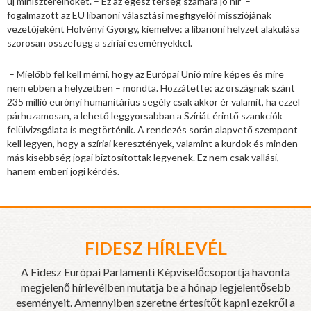
új miniszterelnökét. – Ez az egész térség számára jó hír –
fogalmazott az EU libanoni választási megfigyelői missziójának
vezetőjeként Hölvényi György, kiemelve: a libanoni helyzet alakulása
szorosan összefügg a szíriai eseményekkel.
– Mielőbb fel kell mérni, hogy az Európai Unió mire képes és mire
nem ebben a helyzetben – mondta. Hozzátette: az országnak szánt
235 millió eurónyi humanitárius segély csak akkor ér valamit, ha ezzel
párhuzamosan, a lehető leggyorsabban a Szíriát érintő szankciók
felülvizsgálata is megtörténik. A rendezés során alapvető szempont
kell legyen, hogy a szíriai keresztények, valamint a kurdok és minden
más kisebbség jogai biztosítottak legyenek. Ez nem csak vallási,
hanem emberi jogi kérdés.
FIDESZ HÍRLEVÉL
A Fidesz Európai Parlamenti Képviselőcsoportja havonta
megjelenő hírlevélben mutatja be a hónap legjelentősebb
eseményeit. Amennyiben szeretne értesítőt kapni ezekről a