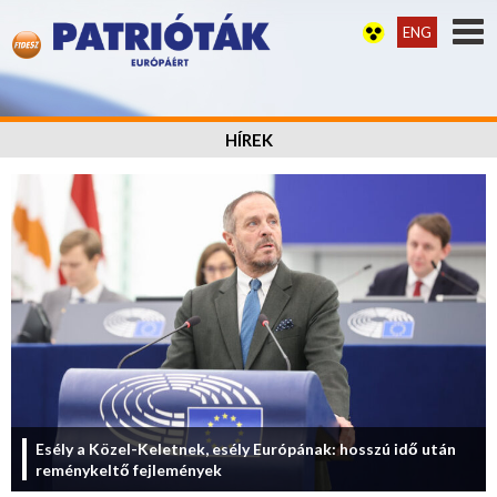
ENG
HÍREK
Esély a Közel-Keletnek, esély Európának: hosszú idő után
reménykeltő fejlemények