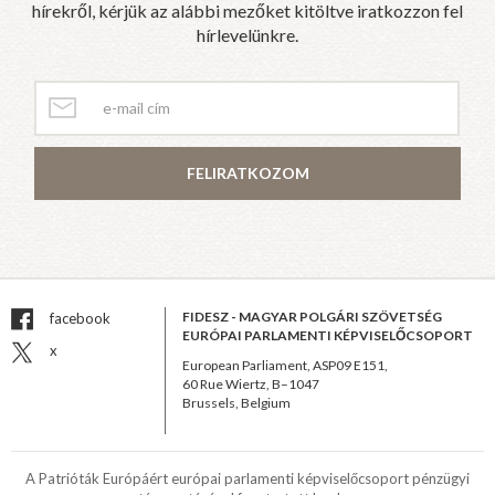
hírekről, kérjük az alábbi mezőket kitöltve iratkozzon fel
hírlevelünkre.
FELIRATKOZOM
FIDESZ - MAGYAR POLGÁRI SZÖVETSÉG
facebook
EURÓPAI PARLAMENTI KÉPVISELŐCSOPORT
x
European Parliament, ASP09 E151,
60 Rue Wiertz, B–1047
Brussels, Belgium
A Patrióták Európáért európai parlamenti képviselőcsoport pénzügyi