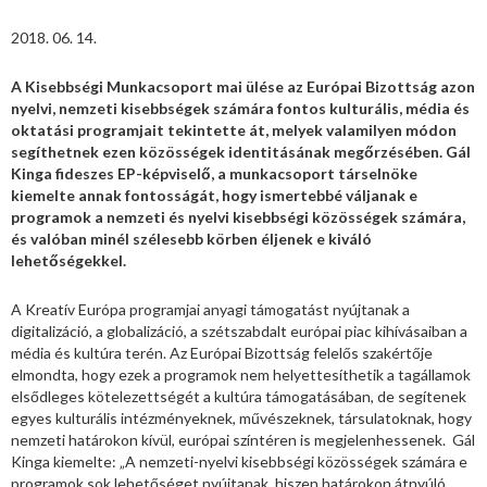
2018. 06. 14.
A Kisebbségi Munkacsoport mai ülése az Európai Bizottság azon
nyelvi, nemzeti kisebbségek számára fontos kulturális, média és
oktatási programjait tekintette át, melyek valamilyen módon
segíthetnek ezen közösségek identitásának megőrzésében. Gál
Kinga fideszes EP-képviselő, a munkacsoport társelnöke
kiemelte annak fontosságát, hogy ismertebbé váljanak e
programok a nemzeti és nyelvi kisebbségi közösségek számára,
és valóban minél szélesebb körben éljenek e kiváló
lehetőségekkel.
A Kreatív Európa programjai anyagi támogatást nyújtanak a
digitalizáció, a globalizáció, a szétszabdalt európai piac kihívásaiban a
média és kultúra terén. Az Európai Bizottság felelős szakértője
elmondta, hogy ezek a programok nem helyettesíthetik a tagállamok
elsődleges kötelezettségét a kultúra támogatásában, de segítenek
egyes kulturális intézményeknek, művészeknek, társulatoknak, hogy
nemzeti határokon kívül, európai színtéren is megjelenhessenek. Gál
Kinga kiemelte: „A nemzeti-nyelvi kisebbségi közösségek számára e
programok sok lehetőséget nyújtanak, hiszen határokon átnyúló