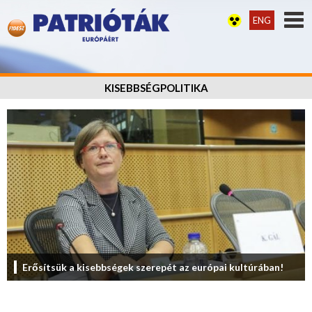
ENG
KISEBBSÉGPOLITIKA
Erősítsük a kisebbségek szerepét az európai kultúrában!