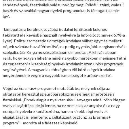
rendezvények, fesztiválok valósulnak így meg. Például számi, wales-i,
baszk és szlovákiai magyar nyelvű programokat is támogattak már
így”.
Támogatásra kerülnek továbbá irodalmi fordítások különös
tekintettel a kevésbé használt nyelvekre (a lefordított művek 67%-a
ilyen). Ezáltal szomszédos országok irodalma válhat egymás melletti
népek számára hozzáférhetővé, ez pedig egymás jobb megismerését
szolgálja. Gál Kinga hozzászólásában elmondta: „A kihívás abban
rejlik, hogy hogyan lehetne minél nagyobb mértékben megismertetni
és terjeszteni a kisebbségi nyelvek irodalmát ezen uniós programok
segítségével. A magyar kisebbségben élő közösségek irodalma
megérdemelné végre a nagyobb ismertséget Európa-szerte”.
Végül az Erasmus+ programot mutatták be, melynek célja az
oktatáson keresztül az európai sokszínűség megismertetése a
fiatalokkal. „Ennek alapja a nyelvtanulás. Lényeges minél több idegen
nyelv elsajátítása, de jó lenne, ha ez nem csak az angolra és a nagy
európai nyelvekre korlátozódna, hanem kisebbségi nyelvek
elsajátítását is jelentené. E célkitűzést ösztönzi az Erasmus+
program” – mondta el a fideszes képviselő.