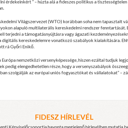
lni érdekeinkért ” – húzta alá a fideszes politikus a tisztességtel
n.
reskedelmi Világszervezet (WTO) korábban soha nem tapasztalt vá
okon alapuló multilaterális kereskedelmi rendszer fenntartását.
kell terjedni a támogatásnyújtásra vagy ágazati kezdeményezése
e a digitális kereskedelemre vonatkozó szabályok kialakítására. Eh
t rá Győri Enikő.
n Európa nemzetközi versenyképessége, hiszen ezáltal tudjuk leg
nek pedig elengedhetetlen része, hogy a versenyszabályok össze
ban szolgálják az európai uniós fogyasztókat és vállalatokat” – zá
FIDESZ HÍRLEVÉL
enti Képviselőcsoportja havonta megjelenő hírlevélben mutatja b