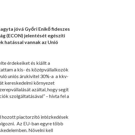
gyta jóvá Győri Enikő fideszes
ág (ECON) jelentését egészíti
ek hatással vannak az Unió
te érdekeiket és kiállt a
ttam a kis- és középvállalkozók
uló uniós árukivitel 30%-a a kkv-
rát kereskedelmi környezet
repvállalását azáltal, hogy segít
ók szolgáltatásával” – hívta fel a
l hozott piactorzító intézkedések
kidolgozni. Az EU-ban egyre több
eskedelemben. Növelni kell