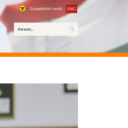
Gyengénlátó verzió
ENG