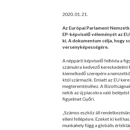
2020. 01. 21.
Az Európai Parlament Nemzetkö
EP-képviselő véleményét az EU 
ki. A dokumentum célja, hogy s
versenyképességére.
A néppárti képviselő felhívta a fi
számukra kedvező kereskedelmi k
kiemelkedő szerepére a nemzetközi
któl származik. Emiatt az EU kere
megteremtéséhez. A Bizottságnak m
nekik az új piacokra való belépés
figyelmet Győri.
„Számos eszköz áll rendelkezésünk
elleni fellépésre. Ezeket ki kell 
munkahely függ a globális értéklá