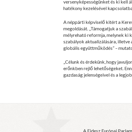
versenyképességünket és ki kell ál
hatékony kezelésével kapcsolatba
A néppárti képviselő kitért a Ke
megoldását. „Támogatjuk a szabály
mélyreható reformja, melynek ki 
szabályok aktualizálására, illetv
globális együttműködés” – mutatot
„Célunk és érdekünk, hogy javuljo
erőnkben rejlő lehetőségeket. En
gazdaság jelenségeivel és a legjob
A Fidesz Európai Parlam