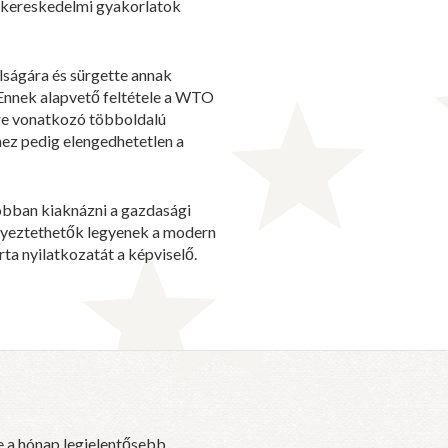
en kereskedelmi gyakorlatok
lságára és sürgette annak
 Ennek alapvető feltétele a WTO
kre vonatkozó többoldalú
hez pedig elengedhetetlen a
jobban kiaknázni a gazdasági
egyeztethetők legyenek a modern
rta nyilatkozatát a képviselő.
e a hónap legjelentősebb