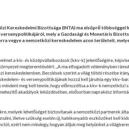
zi Kereskedelmi Bizottsága (INTA) ma elsöprő többséggel ha
versenypolitikájáról, mely a Gazdasági és Monetáris Bizotts
orra vegye a nemzetközi kereskedelem azon területeit, mely
gyelmet a kis- és középvállalkozások (kkv-k) jelentőségére, képvisel
örnyezet megteremtéséért. „A ma elfogadott véleményben rámuta
 kereskedelemben. Becslések szerint a világ többi részébe irány
skedelem- és versenypolitikájának hozzá kell járulnia egy kkv-ba
indent meg kell tennie, hogy előmozdítsa a kkv-k nemzetközi sze
t nehezítő akadályok leküzdésében, elsősorban naprakész informáci
re, melyek lehetőséget biztosítanak a nemzetközi partnerek álta
használni, illetve szükség esetén új, hatékonyabb eszközöket kell 
nctól, ezért nem mindegy, hogyan álljuk meg helyünket a világker