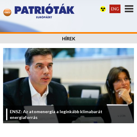
ENG
HÍREK
ENSZ: Az atomenergia a leginkább klímabarát
energiaforrás