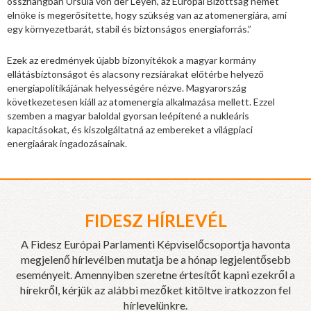
összhangban Ursula von der Leyen, az Európai Bizottság német
elnöke is megerősítette, hogy szükség van az atomenergiára, ami
egy környezetbarát, stabil és biztonságos energiaforrás.”
Ezek az eredmények újabb bizonyítékok a magyar kormány
ellátásbiztonságot és alacsony rezsiárakat előtérbe helyező
energiapolitikájának helyességére nézve. Magyarország
következetesen kiáll az atomenergia alkalmazása mellett. Ezzel
szemben a magyar baloldal gyorsan leépítené a nukleáris
kapacitásokat, és kiszolgáltatná az embereket a világpiaci
energiaárak ingadozásainak.
FIDESZ HÍRLEVÉL
A Fidesz Európai Parlamenti Képviselőcsoportja havonta
megjelenő hírlevélben mutatja be a hónap legjelentősebb
eseményeit. Amennyiben szeretne értesítőt kapni ezekről a
hírekről, kérjük az alábbi mezőket kitöltve iratkozzon fel
hírlevelünkre.