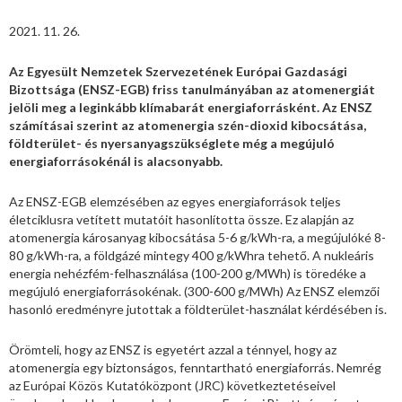
2021. 11. 26.
Az Egyesült Nemzetek Szervezetének Európai Gazdasági
Bizottsága (ENSZ-EGB) friss tanulmányában az atomenergiát
jelöli meg a leginkább klímabarát energiaforrásként. Az ENSZ
számításai szerint az atomenergia szén-dioxid kibocsátása,
földterület- és nyersanyagszükséglete még a megújuló
energiaforrásokénál is alacsonyabb.
Az ENSZ-EGB elemzésében az egyes energiaforrások teljes
életciklusra vetített mutatóit hasonlította össze. Ez alapján az
atomenergia károsanyag kibocsátása 5-6 g/kWh-ra, a megújulóké 8-
80 g/kWh-ra, a földgázé mintegy 400 g/kWhra tehető. A nukleáris
energia nehézfém-felhasználása (100-200 g/MWh) is töredéke a
megújuló energiaforrásokénak. (300-600 g/MWh) Az ENSZ elemzői
hasonló eredményre jutottak a földterület-használat kérdésében is.
Örömteli, hogy az ENSZ is egyetért azzal a ténnyel, hogy az
atomenergia egy biztonságos, fenntartható energiaforrás. Nemrég
az Európai Közös Kutatóközpont (JRC) következtetéseivel