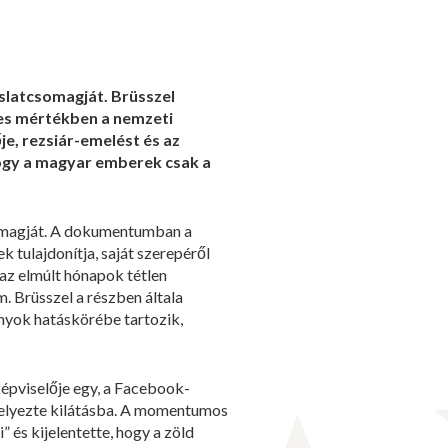
slatcsomagját. Brüsszel
ljes mértékben a nemzeti
e, rezsiár-emelést és az
ogy a magyar emberek csak a
somagját. A dokumentumban a
 tulajdonítja, saját szerepéről
 az elmúlt hónapok tétlen
. Brüsszel a részben általa
ányok hatáskörébe tartozik,
épviselője egy, a Facebook-
 helyezte kilátásba. A momentumos
 és kijelentette, hogy a zöld