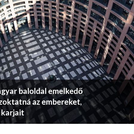
agyar baloldal emelkedő
szoktatná az embereket,
 karjait