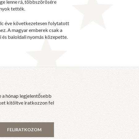
ége lenne rá, többszörösére
nyok tették.
olc éve következetesen folytatott
hez. A magyar emberek csak a
 és baloldali nyomás közepette.
e a hónap legjelentősebb
et kitöltve iratkozzon fel
FELIRATKOZOM