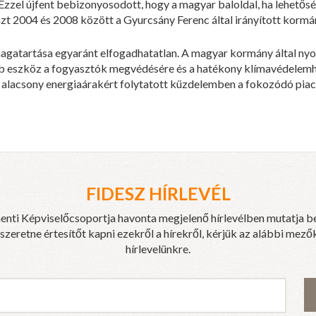
Ezzel újfent bebizonyosodott, hogy a magyar baloldal, ha lehetős
azt 2004 és 2008 között a Gyurcsány Ferenc által irányított kormá
 magatartása egyaránt elfogadhatatlan. A magyar kormány által ny
obb eszköz a fogyasztók megvédésére és a hatékony klímavédelem
lacsony energiaárakért folytatott küzdelemben a fokozódó piaci
FIDESZ HÍRLEVÉL
enti Képviselőcsoportja havonta megjelenő hírlevélben mutatja b
eretne értesítőt kapni ezekről a hírekről, kérjük az alábbi mezők
hírlevelünkre.