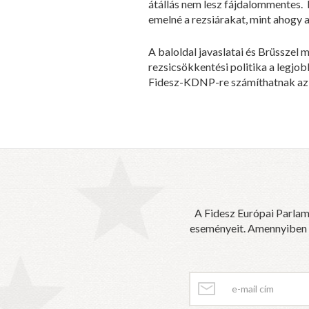
átállás nem lesz fájdalommentes. 
emelné a rezsiárakat, mint ahogy 
A baloldal javaslatai és Brüsszel
rezsicsökkentési politika a legj
Fidesz-KDNP-re számíthatnak az a
A Fidesz Európai Parlam
eseményeit. Amennyiben sz