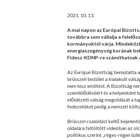
2021. 10. 13.
A mai napon az Európai Bizott
továbbra sem vállalja a felelős
kormányoktól várja. Mindeközbe
energiaszegénység korának bek
Fidesz-KDNP-re számíthatnak a
Az Európai Bizottság bemutatta a
brüsszeli testület a kialakult vá
nem tesz említést. A Bizottság nem
szemlélődéséért és a helyenként t
előidézett válság megoldását a ta
fedezetüket pedig a nemzeti költ
Brüsszel csalódást keltő bejelen
oldalára feltöltött videóban az 
politikus szerint „réges-régen túl