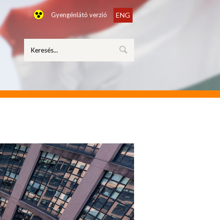
Gyengénlátó verzió
ENG