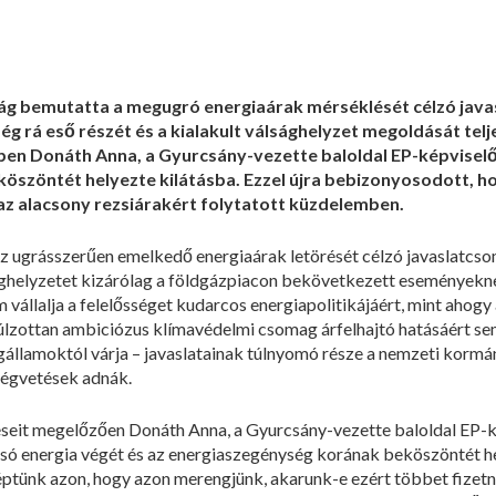
ság bemutatta a megugró energiaárak mérséklését célzó java
ség rá eső részét és a kialakult válsághelyzet megoldását te
n Donáth Anna, a Gyurcsány-vezette baloldal EP-képviselőj
öszöntét helyezte kilátásba. Ezzel újra bebizonyosodott, h
z alacsony rezsiárakért folytatott küzdelemben.
z ugrásszerűen emelkedő energiaárak letörését célzó javaslatc
lsághelyzetet kizárólag a földgázpiacon bekövetkezett eseményeknek
 vállalja a felelősséget kudarcos energiapolitikájáért, mint ahogy
úlzottan ambiciózus klímavédelmi csomag árfelhajtó hatásáért sem
gállamoktól várja – javaslatainak túlnyomó része a nemzeti korm
ségvetések adnák.
téseit megelőzően Donáth Anna, a Gyurcsány-vezette baloldal EP-k
olcsó energia végét és az energiaszegénység korának beköszöntét
léptünk azon, hogy azon merengjünk, akarunk-e ezért többet fizetni”