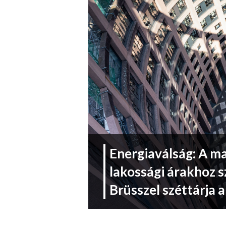
Energiaválság: A m
lakossági árakhoz 
Brüsszel széttárja a