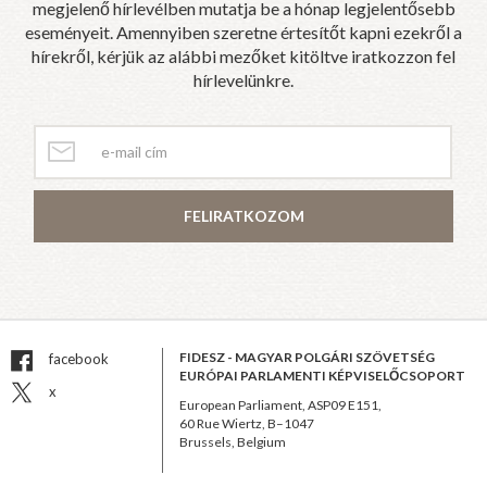
megjelenő hírlevélben mutatja be a hónap legjelentősebb
eseményeit. Amennyiben szeretne értesítőt kapni ezekről a
hírekről, kérjük az alábbi mezőket kitöltve iratkozzon fel
hírlevelünkre.
FELIRATKOZOM
FIDESZ - MAGYAR POLGÁRI SZÖVETSÉG
facebook
EURÓPAI PARLAMENTI KÉPVISELŐCSOPORT
x
European Parliament, ASP09 E151,
60 Rue Wiertz, B–1047
Brussels, Belgium