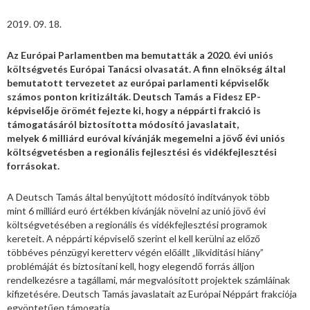
2019. 09. 18.
Az Európai Parlamentben ma bemutatták a 2020. évi uniós
költségvetés Európai Tanácsi olvasatát. A finn elnökség által
bemutatott tervezetet az európai parlamenti képviselők
számos ponton kritizálták. Deutsch Tamás a Fidesz EP-
képviselője örömét fejezte ki, hogy a néppárti frakció is
támogatásáról biztosította módosító javaslatait,
melyek 6 milliárd euróval kívánják megemelni a jövő évi uniós
költségvetésben a regionális fejlesztési és vidékfejlesztési
forrásokat.
A Deutsch Tamás által benyújtott módosító indítványok több
mint 6 milliárd euró értékben kívánják növelni az unió jövő évi
költségvetésében a regionális és vidékfejlesztési programok
kereteit. A néppárti képviselő szerint el kell kerülni az előző
többéves pénzügyi keretterv végén előállt „likviditási hiány”
problémáját és biztosítani kell, hogy elegendő forrás álljon
rendelkezésre a tagállami, már megvalósított projektek számláinak
kifizetésére. Deutsch Tamás javaslatait az Európai Néppárt frakciója
egyöntetűen támogatja.