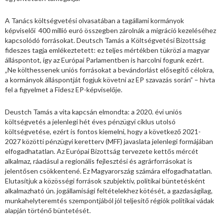
A Tanács költségvetési olvasatában a tagállami kormányok
képviselői 400 millió euró összegben zárolnák a migráció kezeléséhez
kapcsolódó forrásokat. Deutsch Tamás a Költségvetési Bizottság
fideszes tagja emlékeztetett: ez teljes mértékben tükrözi a magyar
álláspontot, így az Európai Parlamentben is harcolni fogunk ezért.
„Ne költhessenek uniós forrásokat a bevándorlást elősegítő célokra,
a kormányok álláspontját fogjuk követni az EP szavazás során” – hívta
fel a figyelmet a Fidesz EP-képviselője.
Deustch Tamás a vita kapcsán elmondta: a 2020. évi uniós
költségvetés a jelenlegi hét éves pénzügyi ciklus utolsó
költségvetése, ezért is fontos kiemelni, hogy a következő 2021-
2027 közötti pénzügyi keretterv (MFF) javaslata jelenlegi formájában
elfogadhatatlan. Az Európai Bizottság tervezete kettős mércét
alkalmaz, ráadásul a regionális fejlesztési és agrárforrásokat is
jelentősen csökkentené. Ez Magyarország számára elfogadhatatlan.
Elutasítjuk a közösségi források szubjektív, politikai büntetésként
alkalmazható ún. jogállamisági feltételekhez kötését, a gazdaságilag,
munkahelyteremtés szempontjából jól teljesítő régiók politikai vádak
alapján történő büntetését.