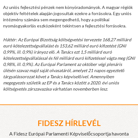
Az uniós fejlesztési pénzek nem könyöradományok. A magyar régiók
objektív feltételek alapján jogosultak ezekre a forrásokra. Egy uniós
intézmény számára sem megengedhető, hogy a politikai
nyomásgyakorlás eszközeként tekintsen a fejlesztési forrásokra.
Háttér: Az Európai Bizottság költségvetési tervezete 168,27 milliárd
euró kötelezettségvállalást és 153,62 milliárd euró kifizetést (GNI
0,99%, ill. 0,9%) irányoz elő. A Tanács ezt 1,5 milliárd euró
kötelezettségvállalással és fél milliárd euró kifizetéssel vágta meg (GNI
0,98%, ill. 0,9%). Az Európai Parlament az október végi plenáris
ülésén szavaz majd saját olvasatáról, amelyet 21 napos egyeztető
tárgyalássorozat követ a Tanács képviselőivel. Amennyiben
megegyezés születik az EP és a Tanács között a 2020. évi uniós
költségvetés zárszavazása várhatóan novemberben lesz.
FIDESZ HÍRLEVÉL
A Fidesz Európai Parlamenti Képviselőcsoportja havonta