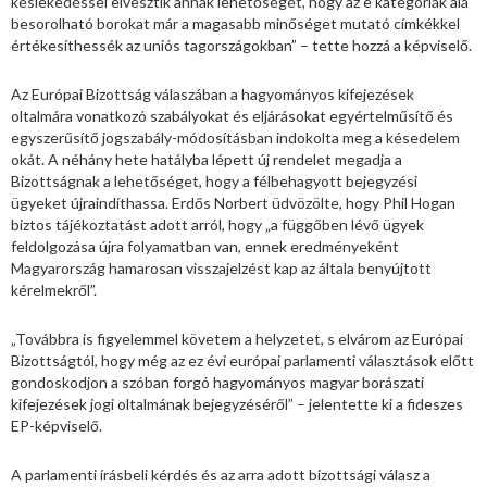
késlekedéssel elvesztik annak lehetőségét, hogy az e kategóriák alá
besorolható borokat már a magasabb minőséget mutató címkékkel
értékesíthessék az uniós tagországokban” – tette hozzá a képviselő.
Az Európai Bizottság válaszában a hagyományos kifejezések
oltalmára vonatkozó szabályokat és eljárásokat egyértelműsítő és
egyszerűsítő jogszabály-módosításban indokolta meg a késedelem
okát. A néhány hete hatályba lépett új rendelet megadja a
Bizottságnak a lehetőséget, hogy a félbehagyott bejegyzési
ügyeket újraindíthassa. Erdős Norbert üdvözölte, hogy Phil Hogan
biztos tájékoztatást adott arról, hogy „a függőben lévő ügyek
feldolgozása újra folyamatban van, ennek eredményeként
Magyarország hamarosan visszajelzést kap az általa benyújtott
kérelmekről”.
„Továbbra is figyelemmel követem a helyzetet, s elvárom az Európai
Bizottságtól, hogy még az ez évi európai parlamenti választások előtt
gondoskodjon a szóban forgó hagyományos magyar borászati
kifejezések jogi oltalmának bejegyzéséről” – jelentette ki a fideszes
EP-képviselő.
A parlamenti írásbeli kérdés és az arra adott bizottsági válasz a