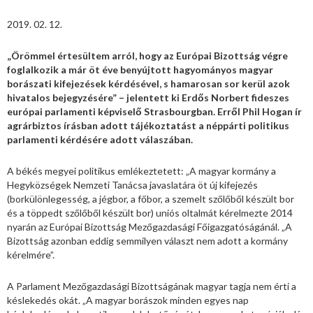
2019. 02. 12.
„Örömmel értesültem arról, hogy az Európai Bizottság végre
foglalkozik a már öt éve benyújtott hagyományos magyar
borászati kifejezések kérdésével, s hamarosan sor kerül azok
hivatalos bejegyzésére” – jelentett ki Erdős Norbert fideszes
európai parlamenti képviselő Strasbourgban. Erről Phil Hogan ír
agrárbiztos írásban adott tájékoztatást a néppárti politikus
parlamenti kérdésére adott válaszában.
A békés megyei politikus emlékeztetett: „A magyar kormány a
Hegyközségek Nemzeti Tanácsa javaslatára öt új kifejezés
(borkülönlegesség, a jégbor, a főbor, a szemelt szőlőből készült bor
és a töppedt szőlőből készült bor) uniós oltalmát kérelmezte 2014
nyarán az Európai Bizottság Mezőgazdasági Főigazgatóságánál. „A
Bizottság azonban eddig semmilyen választ nem adott a kormány
kérelmére”.
A Parlament Mezőgazdasági Bizottságának magyar tagja nem érti a
késlekedés okát. „A magyar borászok minden egyes nap