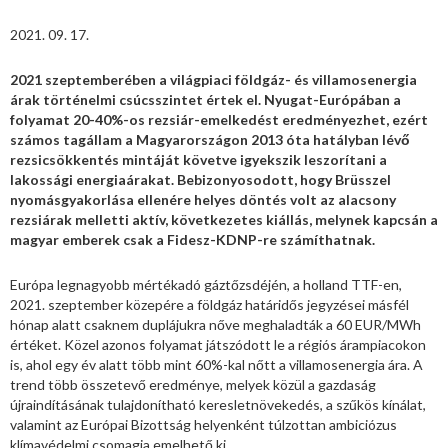
2021. 09. 17.
2021 szeptemberében a világpiaci földgáz- és villamosenergia
árak történelmi csúcsszintet értek el. Nyugat-Európában a
folyamat 20-40%-os rezsiár-emelkedést eredményezhet, ezért
számos tagállam a Magyarországon 2013 óta hatályban lévő
rezsicsökkentés mintáját követve igyekszik leszorítani a
lakossági energiaárakat. Bebizonyosodott, hogy Brüsszel
nyomásgyakorlása ellenére helyes döntés volt az alacsony
rezsiárak melletti aktív, következetes kiállás, melynek kapcsán a
magyar emberek csak a Fidesz-KDNP-re számíthatnak.
Európa legnagyobb mértékadó gáztőzsdéjén, a holland TTF-en,
2021. szeptember közepére a földgáz határidős jegyzései másfél
hónap alatt csaknem duplájukra nőve meghaladták a 60 EUR/MWh
értéket. Közel azonos folyamat játszódott le a régiós árampiacokon
is, ahol egy év alatt több mint 60%-kal nőtt a villamosenergia ára. A
trend több összetevő eredménye, melyek közül a gazdaság
újraindításának tulajdonítható keresletnövekedés, a szűkös kínálat,
valamint az Európai Bizottság helyenként túlzottan ambiciózus
klímavédelmi csomagja emelhető ki.