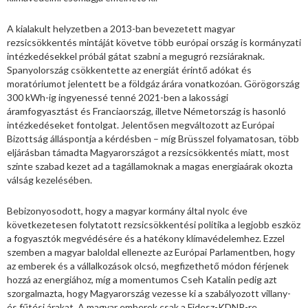
A kialakult helyzetben a 2013-ban bevezetett magyar
rezsicsökkentés mintáját követve több európai ország is kormányzati
intézkedésekkel próbál gátat szabni a megugró rezsiáraknak.
Spanyolország csökkentette az energiát érintő adókat és
moratóriumot jelentett be a földgáz árára vonatkozóan. Görögország
300 kWh-ig ingyenessé tenné 2021-ben a lakossági
áramfogyasztást és Franciaország, illetve Németország is hasonló
intézkedéseket fontolgat. Jelentősen megváltozott az Európai
Bizottság álláspontja a kérdésben – míg Brüsszel folyamatosan, több
eljárásban támadta Magyarországot a rezsicsökkentés miatt, most
szinte szabad kezet ad a tagállamoknak a magas energiaárak okozta
válság kezelésében.
Bebizonyosodott, hogy a magyar kormány által nyolc éve
következetesen folytatott rezsicsökkentési politika a legjobb eszköz
a fogyasztók megvédésére és a hatékony klímavédelemhez. Ezzel
szemben a magyar baloldal ellenezte az Európai Parlamentben, hogy
az emberek és a vállalkozások olcsó, megfizethető módon férjenek
hozzá az energiához, míg a momentumos Cseh Katalin pedig azt
szorgalmazta, hogy Magyarország vezesse ki a szabályozott villany-
és fűtési árakat. A magyar emberek csak a Fidesz-KDNP-re