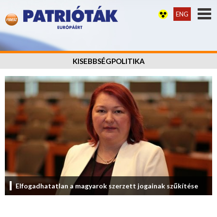
ENG
KISEBBSÉGPOLITIKA
Elfogadhatatlan a magyarok szerzett jogainak szűkítése