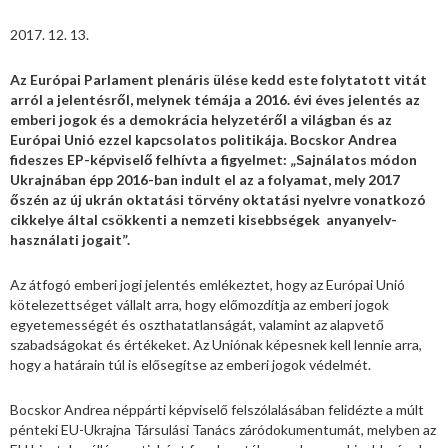
2017. 12. 13.
Az Európai Parlament plenáris ülése kedd este folytatott vitát
arról a jelentésről, melynek témája a 2016. évi éves jelentés az
emberi jogok és a demokrácia helyzetéről a világban és az
Európai Unió ezzel kapcsolatos politikája. Bocskor Andrea
fideszes EP-képviselő felhívta a figyelmet: „Sajnálatos módon
Ukrajnában épp 2016-ban indult el az a folyamat, mely 2017
őszén az új ukrán oktatási törvény oktatási nyelvre vonatkozó
cikkelye által csökkenti a nemzeti kisebbségek anyanyelv-
használati jogait”.
Az átfogó emberi jogi jelentés emlékeztet, hogy az Európai Unió
kötelezettséget vállalt arra, hogy előmozdítja az emberi jogok
egyetemességét és oszthatatlanságát, valamint az alapvető
szabadságokat és értékeket. Az Uniónak képesnek kell lennie arra,
hogy a határain túl is elősegítse az emberi jogok védelmét.
Bocskor Andrea néppárti képviselő felszólalásában felidézte a múlt
pénteki EU-Ukrajna Társulási Tanács záródokumentumát, melyben az