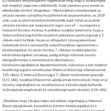
EU hivatalos álláspontjaként fogalmazták meg, hogy a kisebbségek
már meglévő jogai nem szűkíthetők. Ezzel szemben pont ennek az
ellenkezője történt Ukrajnában. “Míg korábban a kisebbségek az
oktatás minden szintjéhez hozzáférhettek anyanyelvükön, ez 2018
után csak az elemi oktatásra korlátozódik majd, tehát az új ukrán
oktatási törvény már megszerzett jogot vesz el” – összegezte a
helyzetet Bocskor Andrea. A politikus továbbá ismertette, hogy a
Velencei Bizottság hétfőn közzétett jelentése szerint jogosak a 7.
cikkely miatti kritikák, hiszen az elfogadott szöveg jelentősen
különbözik attól a tervezettől, melyről korábban egyeztettek a
kisebbségekkel. Az ukrán törvény 7. cikkelye további jelentős
kétértelműségeket tartalmaz, pedig átfogó reformok esetén
elengedhetetlen a nemzetközi és alkotmányos
kötelezettségvállalások figyelembevétele, különösen a már meglévő
kisebbségi jogokra vonatkozóan (Velencei Bizottság véleményének
120. cikke). A Velencei Bizottság a 7. cikkely módosítását javasolja
(125. cikk), továbbá kifejezetten ajánlja annak biztosítását, hogy az új
törvény végrehajtása ne veszélyeztesse a kisebbségek kulturális
örökségének megőrzését és a kisebbségi nyelvi oktatást (126. cikk).
„Remélem, hogy Ukrajna teljes mértékben végrehajtja a Velencei
Bizottság ajánlásait, konzultál az érintett kisebbségekkel és a
szomszédos országokkal, valamint beépíti a kisebbségi közösségek