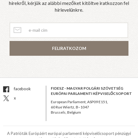
hírekről, kérjük az alábbi mezőket kitöltve iratkozzon fel
hírlevelünkre.
FELIRATKOZOM
FIDESZ - MAGYAR POLGÁRI SZÖVETSÉG
facebook
EURÓPAI PARLAMENTI KÉPVISELŐCSOPORT
x
European Parliament, ASP09 E151,
60 Rue Wiertz, B–1047
Brussels, Belgium
A Patrióták Európáért európai parlamenti képviselőcsoport pénzügyi