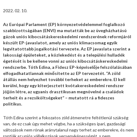
2022. 02. 10.
Az Európai Parlament (EP) környezetvédelemmel foglalkozó
szakbizottságában (ENVI) ma mutatták be az üvegházhatású
gázok uniós kibocsátáskereskedelmi rendszerének reformjáról
készült EP-javaslatot, amely az uniós klímacsomag egyik
legvitatottabb jogalkotási tervezete. Az EP javaslata szerint a
lakossági épületeket, a közlekedést és a települési hulladék
égetését is be kellene vonni az uniós kibocsátáskereskedelmi
rendszerbe. Tóth Edina, a Fidesz EP-képviselője felszólalásában
elfogadhatatlannak minősítette az EP tervezetét. “A zöld
átállás nem helyezhet további terheket az emberekre. El kell
kerülni, hogy egy kiterjesztett kvótakereskedelmi rendszer
jöjjön létre, az ugyanis drasztikusan megnövelné a családok
terheit és a rezsiköltségeket” – mutatott rá a fideszes
politikus.
Tóth Edina szerint a fokozatos zöld átmenetre feltétlenül szükség
van, de ez csak úgy mehet végbe, ha a szükséges ipari, gazdasági
változások nem rónak aránytalanul nagy terhet az emberekre, és nem
rontják az uniós vállalkozások versenyképességét, s nem