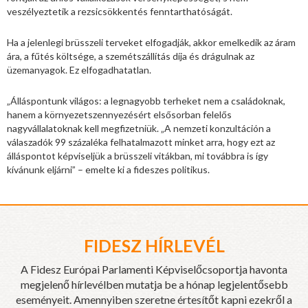
veszélyeztetik a rezsicsökkentés fenntarthatóságát.
Ha a jelenlegi brüsszeli terveket elfogadják, akkor emelkedik az áram
ára, a fűtés költsége, a szemétszállítás díja és drágulnak az
üzemanyagok. Ez elfogadhatatlan.
„Álláspontunk világos: a legnagyobb terheket nem a családoknak,
hanem a környezetszennyezésért elsősorban felelős
nagyvállalatoknak kell megfizetniük. „A nemzeti konzultáción a
válaszadók 99 százaléka felhatalmazott minket arra, hogy ezt az
álláspontot képviseljük a brüsszeli vitákban, mi továbbra is így
kívánunk eljárni” – emelte ki a fideszes politikus.
FIDESZ HÍRLEVÉL
A Fidesz Európai Parlamenti Képviselőcsoportja havonta
megjelenő hírlevélben mutatja be a hónap legjelentősebb
eseményeit. Amennyiben szeretne értesítőt kapni ezekről a