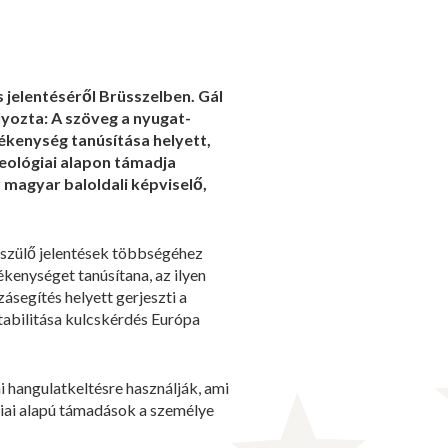
 jelentéséről Brüsszelben. Gál
yozta: A szöveg a nyugat-
ékenység tanúsítása helyett,
ideológiai alapon támadja
 magyar baloldali képviselő,
észülő jelentések többségéhez
ékenységet tanúsítana, az ilyen
ásegítés helyett gerjeszti a
stabilitása kulcskérdés Európa
eni hangulatkeltésre használják, ami
giai alapú támadások a személye