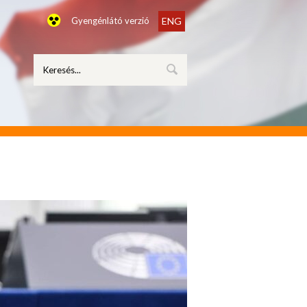
Gyengénlátó verzió
ENG