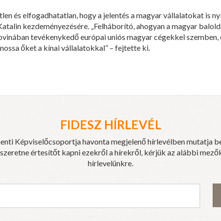
len és elfogadhatatlan, hogy a jelentés a magyar vállalatokat is ny
Katalin kezdeményezésére. „Felháborító, ahogyan a magyar baloldal
vinában tevékenykedő európai uniós magyar cégekkel szemben, e
ssa őket a kínai vállalatokkal” – fejtette ki.
FIDESZ HÍRLEVÉL
enti Képviselőcsoportja havonta megjelenő hírlevélben mutatja b
eretne értesítőt kapni ezekről a hírekről, kérjük az alábbi mezők
hírlevelünkre.