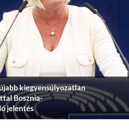
 újabb kiegyensúlyozatlan
ttal Bosznia-
ó jelentés