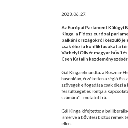
2023. 06. 27.
Az Európai Parlament Külügyi B
Kinga, a Fidesz európai parlam
balkáni országokról készülő je
csak élezi a konfliktusokat a t
Várhelyi Olivér magyar bővítésé
Cseh Katalin kezdeményezésér
Gál Kinga elmondta: a Bosznia-He
hasonlóan, érzéketlen a régió össz
szövegek elfogadása csak élezi a 
feszültséget és rontja a kapcsola
számára” – mutatott rá.
Gál Kinga kifejtette: a balliberális
ismerve a bővítési biztos remek t
ellen.