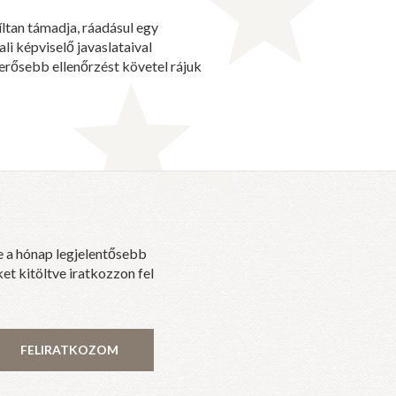
íltan támadja, ráadásul egy
i képviselő javaslataival
rősebb ellenőrzést követel rájuk
e a hónap legjelentősebb
et kitöltve iratkozzon fel
FELIRATKOZOM