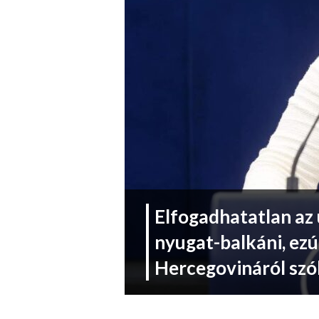
Elfogadhatatlan az
nyugat-balkáni, ezú
Hercegovináról szól