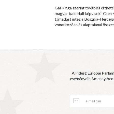
Gál Kinga szerint továbbá érthetet
magyar baloldali képviselő, Cseh 
támadást intéz a Bosznia-Hercego
vonatkozóan és alaptalanul összemo
A Fidesz Európai Parlam
eseményeit. Amennyiben sz