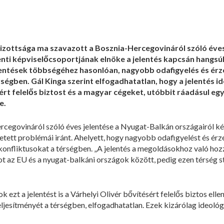
izottsága ma szavazott a Bosznia-Hercegovináról szóló éves
enti képviselőcsoportjának elnöke a jelentés kapcsán
hangsúl
lentések többségéhez hasonlóan, nagyobb odafigyelés és érz
érségben. Gál Kinga szerint elfogadhatatlan, hogy a jelentés 
rt felelős biztost és a magyar cégeket, utóbbit ráadásul egy
e.
rcegovináról szóló éves jelentése a Nyugat-Balkán országairól k
etett problémái iránt. Ahelyett, hogy nagyobb odafigyelést és érz
konfliktusokat a térségben. „A jelentés a megoldásokhoz való hozz
tot az EU és a nyugat-balkáni országok között, pedig ezen térség 
ok ezt a jelentést is a Várhelyi Olivér bővítésért felelős biztos ell
eljesítményét a térségben, elfogadhatatlan. Ezek kizárólag ideoló