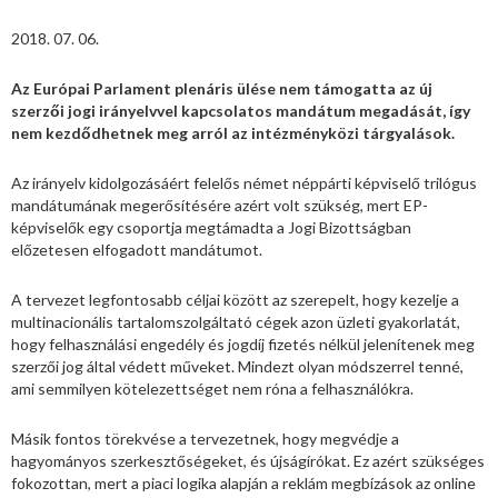
2018. 07. 06.
Az Európai Parlament plenáris ülése nem támogatta az új
szerzői jogi irányelvvel kapcsolatos mandátum megadását, így
nem kezdődhetnek meg arról az intézményközi tárgyalások.
Az irányelv kidolgozásáért felelős német néppárti képviselő trilógus
mandátumának megerősítésére azért volt szükség, mert EP-
képviselők egy csoportja megtámadta a Jogi Bizottságban
előzetesen elfogadott mandátumot.
A tervezet legfontosabb céljai között az szerepelt, hogy kezelje a
multinacionális tartalomszolgáltató cégek azon üzleti gyakorlatát,
hogy felhasználási engedély és jogdíj fizetés nélkül jelenítenek meg
szerzői jog által védett műveket. Mindezt olyan módszerrel tenné,
ami semmilyen kötelezettséget nem róna a felhasználókra.
Másik fontos törekvése a tervezetnek, hogy megvédje a
hagyományos szerkesztőségeket, és újságírókat. Ez azért szükséges
fokozottan, mert a piaci logika alapján a reklám megbízások az online