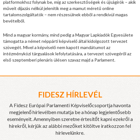
platformokhoz folynak be, míg az szerkesztőségek és újságírók – akik
műveit díjazás nélkül jelenítik meg a mamut méretű online
tartalomszolgáltatók – nem részesülnek ebből a rendkívül magas
bevételből.
Mind a magyar kormány, mind pedig a Magyar Lapkiadók Egyesülete
támogatta a német néppárti képviselő által kidolgozott tervezet
szövegét. Mivel a képviselő nem kapott mandátumot az
intézményközi tárgyalások lefolytatására, a tervezet szövegéről az
első szeptemberi plenáris ülésen szavaz majd a Parlament.
FIDESZ HÍRLEVÉL
A Fidesz Európai Parlamenti Képviselőcsoportja havonta
megjelenő hírlevélben mutatja be a hónap legjelentősebb
eseményeit. Amennyiben szeretne értesítőt kapni ezekről a
hírekről, kérjük az alábbi mezőket kitöltve iratkozzon fel
hírlevelünkre.