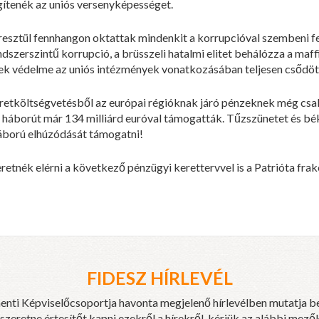
gítenék az uniós versenyképességet.
resztül fennhangon oktattak mindenkit a korrupcióval szembeni f
endszerszintű korrupció, a brüsszeli hatalmi elitet behálózza a m
nek védelme az uniós intézmények vonatkozásában teljesen csődö
etköltségvetésből az európai régióknak járó pénzeknek még csak k
ai háborút már 134 milliárd euróval támogatták. Tűzszünetet és bé
áború elhúzódását támogatni!
etnék elérni a következő pénzügyi kerettervvel is a Patrióta frakc
FIDESZ HÍRLEVÉL
enti Képviselőcsoportja havonta megjelenő hírlevélben mutatja b
eretne értesítőt kapni ezekről a hírekről, kérjük az alábbi mezők