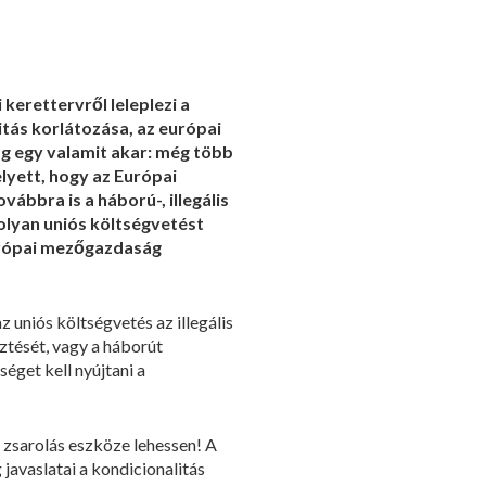
erettervről leleplezi a
itás korlátozása, az európai
ág egy valamit akar: még több
lyett, hogy az Európai
vábbra is a háború-, illegális
 olyan uniós költségvetést
európai mezőgazdaság
uniós költségvetés az illegális
ztését, vagy a háborút
séget kell nyújtani a
i zsarolás eszköze lehessen! A
javaslatai a kondicionalitás