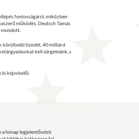
ellépés fontosságáról, miközben
affiaszerű működés. Deutsch Tamás
t mondott.
örülbelül tizedét, 40 milliárd
ketárgyalásokat kell sürgetnünk, s
ió képviselői.
e a hónap legjelentősebb
et kitöltve iratkozzon fel