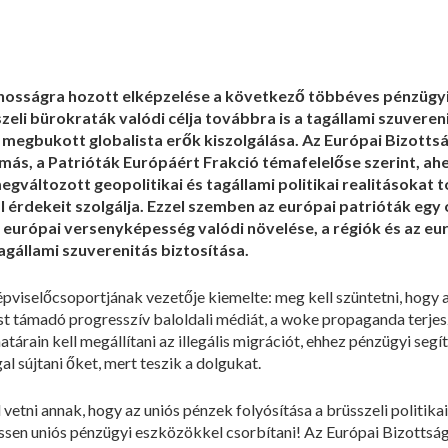
nosságra hozott elképzelése a következő többéves pénzügyi k
zeli bürokraták valódi célja továbbra is a tagállami szuveren
 megbukott globalista erők kiszolgálása. Az Európai Bizotts
s, a Patrióták Európáért Frakció témafelelőse szerint, ahe
változott geopolitikai és tagállami politikai realitásokat to
l érdekeit szolgálja. Ezzel szemben az európai patrióták egy
z európai versenyképesség valódi növelése, a régiók és az 
gállami szuverenitás biztosítása.
selőcsoportjának vezetője kiemelte: meg kell szüntetni, hogy az 
ást támadó progresszív baloldali médiát, a woke propaganda terjes
tárain kell megállítani az illegális migrációt, ehhez pénzügyi segít
l sújtani őket, mert teszik a dolgukat.
vetni annak, hogy az uniós pénzek folyósítása a brüsszeli politika
ssen uniós pénzügyi eszközökkel csorbítani! Az Európai Bizottság 