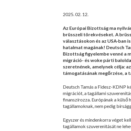
2025. 02. 12.
Az Európai Bizottság ma nyilvá
brüsszeli törekvéseket. A brüss
választásokon és az USA-ban is
hatalmat magának! Deutsch Tamá
Bizottság figyelembe venné a meg
migráció- és woke párti balolda
szeretnének, amelynek célja: a
támogatásának megőrzése, a ta
Deutsch Tamás a Fidesz-KDNP képvi
migrációt, a tagállami szuverenit
finanszírozza. Európának a külső ha
tagállamoknak, nem pedig bírságga
Egyszer és mindenkorra véget kell 
tagállamok szuverenitását ne lehe