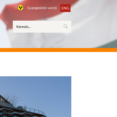
Gyengénlátó verzió
ENG