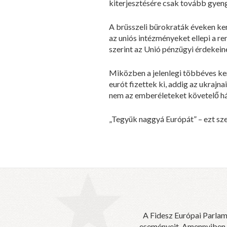
kiterjesztésére csak tovább gyen
A brüsszeli bürokraták éveken ke
az uniós intézményeket ellepi a r
szerint az Unió pénzügyi érdekei
Miközben a jelenlegi többéves ker
eurót fizettek ki, addig az ukrajn
nem az emberéleteket követelő h
„Tegyük naggyá Európát” – ezt szer
A Fidesz Európai Parlam
eseményeit. Amennyiben sz