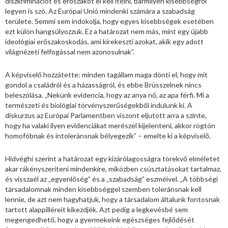
diszkriminációt és erőszakot el kell ítélni, bármilyen kisebbségről
legyen is szó. Az Európai Unió mindenki számára a szabadság
területe. Semmi sem indokolja, hogy egyes kisebbségek esetében
ezt külön hangsúlyozzuk. Ez a határozat nem más, mint egy újabb
ideológiai erőszakoskodás, ami kirekeszti azokat, akik egy adott
világnézeti felfogással nem azonosulnak”.
A képviselő hozzátette: minden tagállam maga dönti el, hogy mit
gondol a családról és a házasságról, és ebbe Brüsszelnek nincs
beleszólása. „Nekünk evidencia, hogy az anya nő, az apa férfi. Mi a
természeti és biológiai törvényszerűségekből indulunk ki. A
diskurzus az Európai Parlamentben viszont eljutott arra a szinte,
hogy ha valaki ilyen evidenciákat merészel kijelenteni, akkor rögtön
homofóbnak és intoleránsnak bélyegezik” – emelte ki a képviselő.
Hidvéghi szerint a határozat egy kizárólagosságra törekvő elméletet
akar rákényszeríteni mindenkire, miközben csúsztatásokat tartalmaz,
és visszaél az „egyenlőség” és a „szabadság” eszméivel. „A többségi
társadalomnak minden kisebbséggel szemben toleránsnak kell
lennie, de azt nem hagyhatjuk, hogy a társadalom általunk fontosnak
tartott alappilléreit kikezdjék. Azt pedig a legkevésbé sem
megengedhető, hogy a gyermekeink egészséges fejlődését