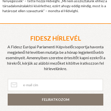
fenyegessék” – tette hozzá Hidvéghi. „Mi nem asszisztálunk ehhez a
társadalomátalakító kísérlethez, ezért ahogy eddig mindig, most is a
határozat ellen szavaztunk” – mondta el Hidvéghi.
FIDESZ HÍRLEVÉL
A Fidesz Európai Parlamenti Képviselőcsoportja havonta
megjelenő hírlevélben mutatja be a hónap legjelentősebb
eseményeit. Amennyiben szeretne értesítőt kapni ezekről a
hírekről, kérjük az alábbi mezőket kitöltve iratkozzon fel
hírlevelünkre.
FELIRATKOZOM