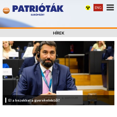
ENG
HÍREK
El a kezekkel a gyerekeinktől!