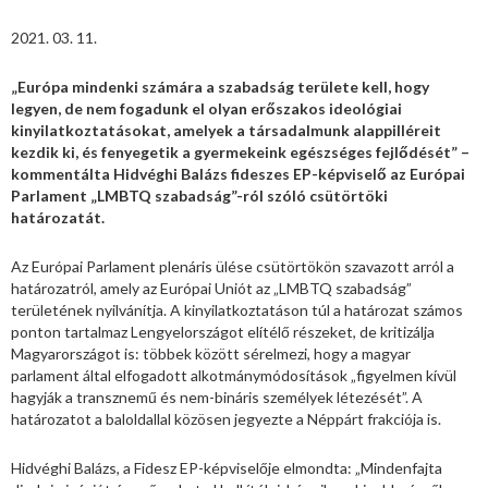
2021. 03. 11.
„Európa mindenki számára a szabadság területe kell, hogy
legyen, de nem fogadunk el olyan erőszakos ideológiai
kinyilatkoztatásokat, amelyek a társadalmunk alappilléreit
kezdik ki, és fenyegetik a gyermekeink egészséges fejlődését” –
kommentálta Hidvéghi Balázs fideszes EP-képviselő az Európai
Parlament „LMBTQ szabadság”-ról szóló csütörtöki
határozatát.
Az Európai Parlament plenáris ülése csütörtökön szavazott arról a
határozatról, amely az Európai Uniót az „LMBTQ szabadság”
területének nyilvánítja. A kinyilatkoztatáson túl a határozat számos
ponton tartalmaz Lengyelországot elítélő részeket, de kritizálja
Magyarországot is: többek között sérelmezi, hogy a magyar
parlament által elfogadott alkotmánymódosítások „figyelmen kívül
hagyják a transznemű és nem-bináris személyek létezését”. A
határozatot a baloldallal közösen jegyezte a Néppárt frakciója is.
Hidvéghi Balázs, a Fidesz EP-képviselője elmondta: „Mindenfajta