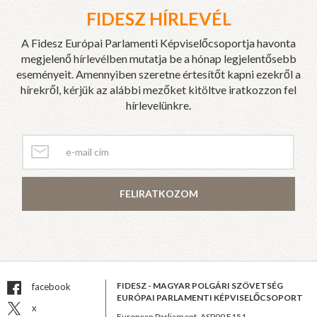
FIDESZ HÍRLEVÉL
A Fidesz Európai Parlamenti Képviselőcsoportja havonta
megjelenő hírlevélben mutatja be a hónap legjelentősebb
eseményeit. Amennyiben szeretne értesítőt kapni ezekről a
hírekről, kérjük az alábbi mezőket kitöltve iratkozzon fel
hírlevelünkre.
FELIRATKOZOM
FIDESZ - MAGYAR POLGÁRI SZÖVETSÉG
facebook
EURÓPAI PARLAMENTI KÉPVISELŐCSOPORT
x
European Parliament, ASP09 E151,