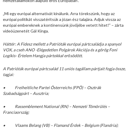
nemzetállamokon alapuló erős Európában”.
„Mi egy európai alternatívát kínálunk. Arra törekszünk, hogy az
európai politikát visszatérítsük a józan ész talajára. Adjuk vissza az
európai embereknek a kontinensünk jövőjébe vetett hitet!” – zárta
videóüzenetét Gál Kinga.
Háttér: A Fidesz mellett a Patrióták európai pártcsaládja a spanyol
VOX, a cseh ANO -Elégedetlen Polgárok Akciója és a görög Foni
Logikis- Értelem Hangja pártokkal erősödött.
A Patrióták európai pártcsalád 11 uniós tagállam pártjait fogja össze,
tagjai:
• Freiheitliche Partei Österreichs (FPÖ) – Osztrák
Szabadságpárt – Ausztria;
• Rassemblement National (RN) – Nemzeti Tömörülés –
Franciaország;
• Vlaams Belang (VB) – Flamand Érdek – Belgium (Flandria);