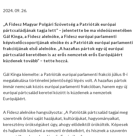
2024. 09. 26.
„A Fidesz Magyar Polgári Szövetség a Patrióták európai
pártcsaládjának tagja lett” – jelentette be ma videóüzenetében
Gál Kinga, a Fidesz alelnöke, a Fidesz európai parlamenti
képviselőcsoportjának elnöke és a Patrióták európai parlamenti
frakciójának első alelnöke. „A hazafias pártok egy új európai
pártcsalád keretében is az erős nemzetek erős Európájáért
küzdenek tovább” – tette hozzá.
Gál Kinga kiemelte: a Patrióták európai parlamenti frakció július 8-i
megalakulása történelmi jelentőségű lépés volt. A hazafias pártok
immár nemcsak közös európai parlamenti frakcióban, hanem egy új
európai pártcsalád keretei között is küzdenek a nemzetek
Európájáért.
A Fidesz alelnöke hangsúlyozta: „A Patrióták pártcsalád tagjai meg
szeretnék őrizni saját hazájukat, kultúrájukat, hagyományaikat,
keresztény örökségüket úgy, ahogy elődeiktől örökölték. Képesek
és hajlandók küzdeni a nemzeti érdekeikért, és hisznek a szuverén