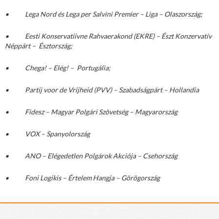
• Lega Nord és Lega per Salvini Premier – Liga – Olaszország;
• Eesti Konservatiivne Rahvaerakond (EKRE) – Észt Konzervatív
Néppárt – Észtország;
• Chega! – Elég! – Portugália;
• Partij voor de Vrijheid (PVV) – Szabadságpárt – Hollandia
• Fidesz – Magyar Polgári Szövetség – Magyarország
• VOX – Spanyolország
• ANO – Elégedetlen Polgárok Akciója – Csehország
• Foni Logikis – Értelem Hangja – Görögország