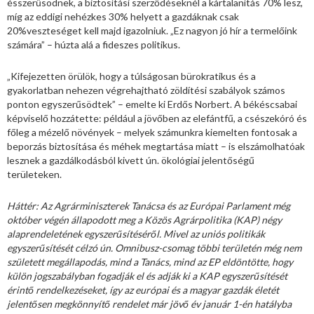
ésszerűsödnek, a biztosítási szerződéseknél a kártalanítás 70% lesz,
míg az eddigi nehézkes 30% helyett a gazdáknak csak
20%veszteséget kell majd igazolniuk. „Ez nagyon jó hír a termelőink
számára” – húzta alá a fideszes politikus.
„Kifejezetten örülök, hogy a túlságosan bürokratikus és a
gyakorlatban nehezen végrehajtható zöldítési szabályok számos
ponton egyszerűsödtek” – emelte ki Erdős Norbert. A békéscsabai
képviselő hozzátette: például a jövőben az elefántfű, a csészekóró és
főleg a mézelő növények – melyek számunkra kiemelten fontosak a
beporzás biztosítása és méhek megtartása miatt – is elszámolhatóak
lesznek a gazdálkodásból kivett ún. ökológiai jelentőségű
területeken.
Háttér: Az Agrárminiszterek Tanácsa és az Európai Parlament még
október végén állapodott meg a Közös Agrárpolitika (KAP) négy
alaprendeletének egyszerűsítéséről. Mivel az uniós politikák
egyszerűsítését célzó ún. Omnibusz-csomag többi területén még nem
született megállapodás, mind a Tanács, mind az EP eldöntötte, hogy
külön jogszabályban fogadják el és adják ki a KAP egyszerűsítését
érintő rendelkezéseket, így az európai és a magyar gazdák életét
jelentősen megkönnyítő rendelet már jövő év január 1-én hatályba