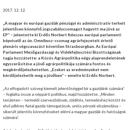
2017. 12. 12.
„A magyar és európai gazdák pénzügyi és adminisztratív terheit
jelentősen könnyítő jogszabálycsomagot hagyott ma jóvá az
EP” – jelentette ki Erdős Norbert fideszes európai parlamenti
képviselő az ún. Omnibusz-csomag agrárfejezeteit érintő
plenáris végszavazást követően Strasbourgban. Az Európai
Parlament Mezőgazdasági és Vidékfejlesztési Bizottságának
tagja hozzátette: a Közös Agrárpolitika négy alaprendeletének
egyszerűsítése a jövő agrárpolitikája számára fontos és
megkérdőjelezhetetlen. „Ezeket az eredményeket nem
kérdőjelezhetik meg a jövőben” – emelte ki Erdős Norbert.
„Az elfogadott szöveg kiemelt jelentőséggel bír a gazdáink számára”
– foglalta össze a néppárti politikus, majd hozzátette: „Minden
területen – termelői szerveződések, zöldítés, termeléshez kötött és
első pilléres fiatal gazda támogatások, uniós pénzek elszámolása –
sikerült jelentős könnyítéseket elérni a magyar gazdák és hatóságok
számára”.