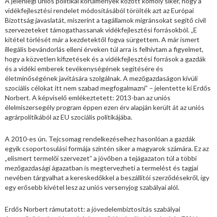
A jelenlegi uniós politikai körülmények között komoly siker, hogy a
vidékfejlesztési rendelet módosításából törölték azt az Európai
Bizottság javaslatát, miszerint a tagállamok migránsokat segítő civil
szervezeteket támogathassanak vidékfejlesztési forrásokból. „E
kitétel törlését már a kezdetektől fogva sürgettem. A már ismert
illegális bevándorlás elleni érveken túl arra is felhívtam a figyelmet,
hogy a közvetlen kifizetések és a vidékfejlesztési források a gazdák
és a vidéki emberek tevékenységének segítésére és
életminőségének javítására szolgálnak. A mezőgazdaságon kívüli
szociális célokat itt nem szabad megfogalmazni” – jelentette ki Erdős
Norbert. A képviselő emlékeztetett: 2013-ban az uniós
élelmiszersegély program éppen ezen érv alapján került át az uniós
agrárpolitikából az EU szociális politikájába.
A 2010-es ún. Tejcsomag rendelkezéseihez hasonlóan a gazdák
egyik csoportosulási formája szintén siker a magyarok számára. Ez az
„elismert termelői szervezet” a jövőben a tejágazaton túl a többi
mezőgazdasági ágazatban is megtervezheti a termelést és tagjai
nevében tárgyalhat a kereskedőkkel a beszállítói szerződésekről, így
egy erősebb kivétel lesz az uniós versenyjog szabályai alól.
Erdős Norbert rámutatott: a jövedelembiztosítás szabályai