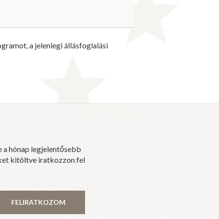
amot, a jelenlegi állásfoglalási
e a hónap legjelentősebb
et kitöltve iratkozzon fel
FELIRATKOZOM