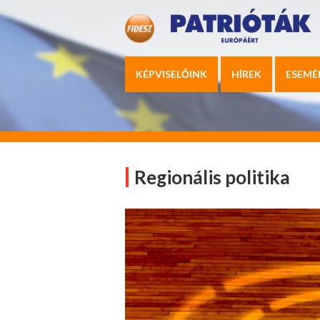
KÉPVISELŐINK
HÍREK
ESEMÉ
Regionális politika