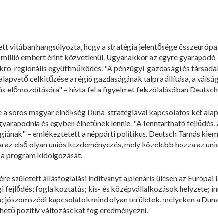
t vitában hangsúlyozta, hogy a stratégia jelentősége összeurópa
5 millió embert érint közvetlenül. Ugyanakkor az egyre gyarapod
ro-regionális együttműködés. "A pénzügyi, gazdasági és társadal
alapvető célkitűzése a régió gazdaságának talpra állítása, a válság
ás előmozdítására" – hívta fel a figyelmet felszólalásában Deutsc
 a soros magyar elnökség Duna-stratégiával kapcsolatos két alape
 gyarapodnia és egyben élhetőnek lennie. "A fenntartható fejlődés
iának" – emlékeztetett a néppárti politikus. Deutsch Tamás kiem
a az első olyan uniós kezdeményezés, mely közelebb hozza az unió
 a program kidolgozását.
született állásfoglalási indítványt a plenáris ülésen az Európai
 fejlődés; foglalkoztatás; kis- és középvállalkozások helyzete; 
a; jószomszédi kapcsolatok mind olyan területek, melyeken a Duna
zhető pozitív változásokat fog eredményezni.