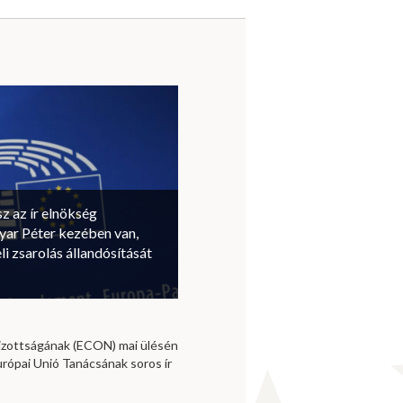
sz az ír elnökség
ar Péter kezében van,
li zsarolás állandósítását
izottságának (ECON) mai ülésén
urópai Unió Tanácsának soros ír