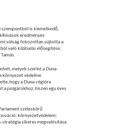
i szempontból is kiemelkedő,
ó kihívások eredményes
mi válság fokozottan sújtotta a
ból való kilábalás elősegítése,
h Tamás.
lvét, melyek szerint a Duna-
, a környezet védelme
elte, hogy a Duna-régióra
t a polgárokhoz, hiszen egy éves
 Parlament széleskörű
innováció; környezetvédelem;
-stratégia sikeres megvalósítása