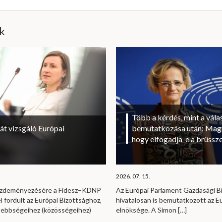
ik
Több a kérdés, mint a vála
át vizsgáló Európai
bemutatkozása után: Magy
hogy elfogadja-e a brüssze
2026. 07. 15.
kezdeményezésére a Fidesz–KDNP
Az Európai Parlament Gazdasági B
l fordult az Európai Bizottsághoz,
hivatalosan is bemutatkozott az E
sebbségeihez (közösségeihez)
elnöksége. A Simon
[…]