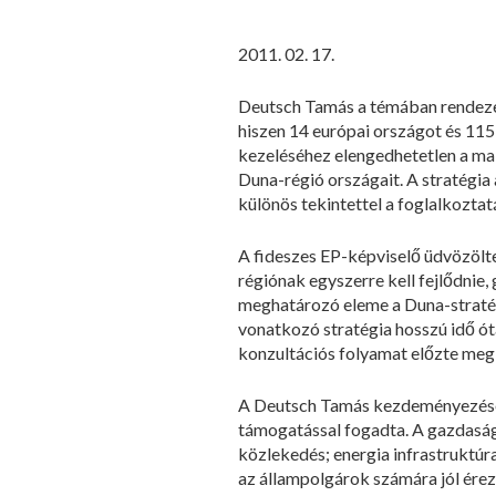
2011. 02. 17.
Deutsch Tamás a témában rendezet
hiszen 14 európai országot és 11
kezeléséhez elengedhetetlen a mak
Duna-régió országait. A stratégia 
különös tekintettel a foglalkoztat
A fideszes EP-képviselő üdvözölte
régiónak egyszerre kell fejlődnie,
meghatározó eleme a Duna-stratég
vonatkozó stratégia hosszú idő ót
konzultációs folyamat előzte meg
A Deutsch Tamás kezdeményezésére 
támogatással fogadta. A gazdasági
közlekedés; energia infrastruktúr
az állampolgárok számára jól ére