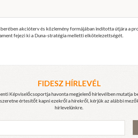
rében akcióterv és közlemény formájában indította útjára a progr
ament fejezi ki a Duna-stratégia melletti elkötelezettségét.
FIDESZ HÍRLEVÉL
enti Képviselőcsoportja havonta megjelenő hírlevélben mutatja b
eretne értesítőt kapni ezekről a hírekről, kérjük az alábbi mezők
hírlevelünkre.