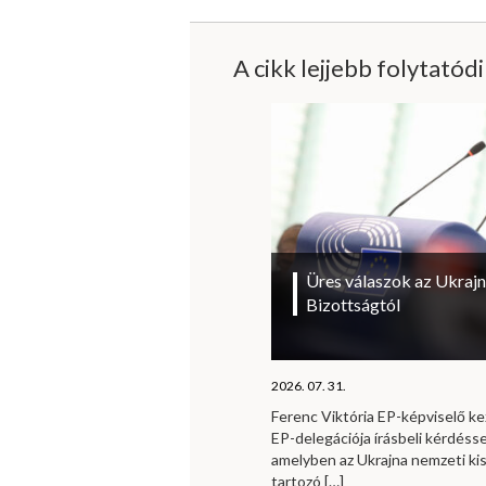
A cikk lejjebb folytatód
Üres válaszok az Ukrajn
Bizottságtól
2026. 07. 31.
Ferenc Viktória EP-képviselő 
EP-delegációja írásbeli kérdésse
amelyben az Ukrajna nemzeti ki
tartozó
[…]