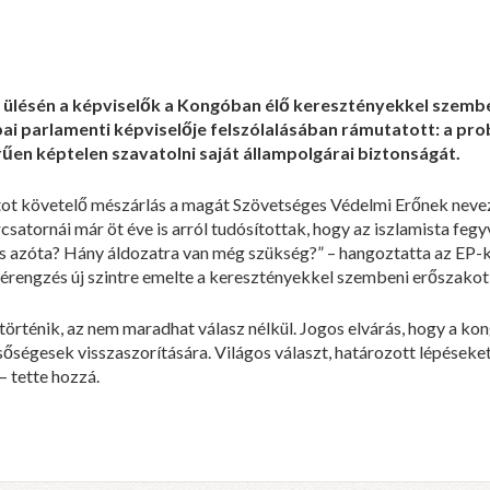
 ülésén a képviselők a Kongóban élő keresztényekkel szemb
i parlamenti képviselője felszólalásában rámutatott: a prob
en képtelen szavatolni saját állampolgárai biztonságát.
atot követelő mészárlás a magát Szövetséges Védelmi Erőnek neve
csatornái már öt éve is arról tudósítottak, hogy az iszlamista fe
s azóta? Hány áldozatra van még szükség?” – hangoztatta az EP-k
érengzés új szintre emelte a keresztényekkel szembeni erőszako
örténik, az nem maradhat válasz nélkül. Jogos elvárás, hogy a ko
lsőségesek visszaszorítására. Világos választ, határozott lépések
– tette hozzá.