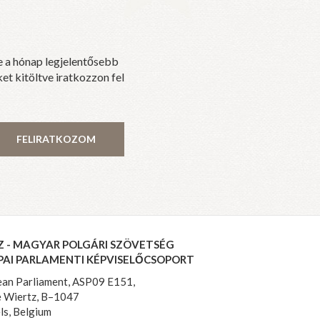
e a hónap legjelentősebb
et kitöltve iratkozzon fel
FELIRATKOZOM
Z - MAGYAR POLGÁRI SZÖVETSÉG
PAI PARLAMENTI KÉPVISELŐCSOPORT
an Parliament, ASP09 E151,
 Wiertz, B–1047
ls, Belgium