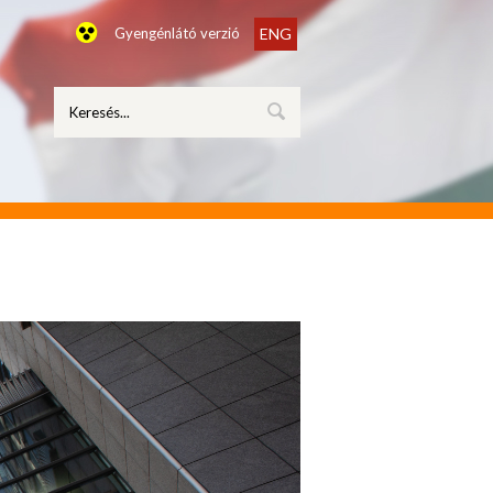
Gyengénlátó verzió
ENG