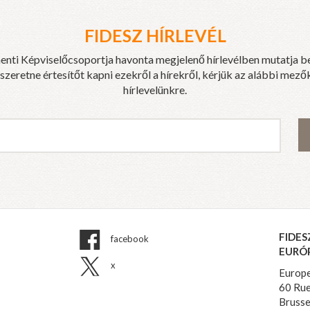
FIDESZ HÍRLEVÉL
enti Képviselőcsoportja havonta megjelenő hírlevélben mutatja b
eretne értesítőt kapni ezekről a hírekről, kérjük az alábbi mezők
hírlevelünkre.
FIDES
facebook
EURÓ
x
Europe
60 Rue
Brusse