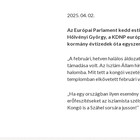
2025. 04. 02.
Az Európai Parlament kedd esti
Hölvényi György, a KDNP európa
kormány évtizedek óta egyszerű
„A februári, hetven halálos áldoz
támadása volt. Az Iszlám Állam hír
halomba. Mit tett a kongói vezeté
templomban elkövetett februári v
„Ha egy országban ilyen esemény t
erőfeszítéseket az iszlamista szé
Kongó is a Száhel sorsára jusson!” 