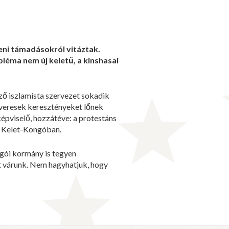
eni támadásokról vitáztak.
léma nem új keletű, a kinshasai
ző iszlamista szervezet sokadik
gyveresek keresztényeket lőnek
épviselő, hozzátéve: a protestáns
t Kelet-Kongóban.
ngói kormány is tegyen
et várunk. Nem hagyhatjuk, hogy