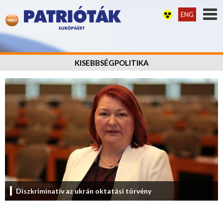
ENG
KISEBBSÉGPOLITIKA
Diszkriminatív az ukrán oktatási törvény