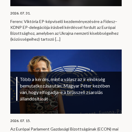
2026. 07. 31.
Ferenc Viktória EP-képviselő kezdeményezésére a Fidesz–
KDNP EP-delegációja írásbeli kérdéssel fordult az Európai
Bizottsághoz, amelyben az Ukrajna nemzeti kisebbségeihez
(közösségeihez) tartozó
[…]
Több a kérdés, mint a válasz az ír elnökség
bemutatkozása után: Magyar Péter kezében
van, hogy elfogadja-e a brüsszeli zsarolás
állandósítását
2026. 07. 15.
Az Európai Parlament Gazdasági Bizottságának (ECON) mai