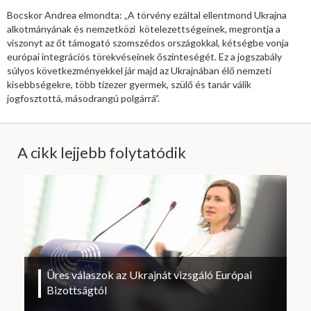
Bocskor Andrea elmondta: „A törvény ezáltal ellentmond Ukrajna
alkotmányának és nemzetközi kötelezettségeinek, megrontja a
viszonyt az őt támogató szomszédos országokkal, kétségbe vonja
európai integrációs törekvéseinek őszinteségét. Ez a jogszabály
súlyos következményekkel jár majd az Ukrajnában élő nemzeti
kisebbségekre, több tízezer gyermek, szülő és tanár válik
jogfosztottá, másodrangú polgárrá”.
A cikk lejjebb folytatódik
Üres válaszok az Ukrajnát vizsgáló Európai
Bizottságtól