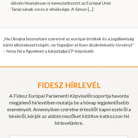
ülésén hivatalosan is bemutatkozott az Európai Unió
Tanácsának soros ír elnöksége. A Simon
[…]
„Ha Ukrajna bizonyítani szeretné az európai értékek és a jogállamiság
iránti elkötelezettségét, ne fogadjon el ilyen diszkriminatív törvényt”
– hívta fel a figyelmet a kárpátaljai EP-képviselő.
FIDESZ HÍRLEVÉL
A Fidesz Európai Parlamenti Képviselőcsoportja havonta
megjelenő hírlevélben mutatja be a hónap legjelentősebb
eseményeit. Amennyiben szeretne értesítőt kapni ezekről a
hírekről, kérjük az alábbi mezőket kitöltve iratkozzon fel
hírlevelünkre.