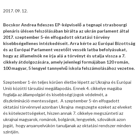
2017. 09. 12.
Bocskor Andrea fideszes EP-képviselő a tegnapi strasbourgi
plenáris ülésen felszólásában bírálta az ukrán parlament által
2017. szeptember 5-én elfogadott oktatási törvény
kisebbségellenes intézkedéseit. Arra kérte az Európai Bizottság
és az Európai Parlament vezetőit vessék latba befolyásukat,
hogy az államelnök ne írja alá a törvényt és utalja vissza a 7.
cikkely átdolgozására, amely jelenlegi formájában 120 román,
100 magyar, 5 lengyel tannyelvű iskola felszámolásához vezetne.
Szeptember 1-én teljes körűen életbe lépett az Ukrajna és Európai
Unió közötti társulási megállapodás. Ennek 4. cikkelye magába
foglalja az állampolgári és kisebbségi jogok védelmét, a
diszkrimináció-mentességet. A szeptember 5-én elfogadott
oktatási törvénnyel azonban Ukrajna megszegte ezeket az elveket
és kötelezettségeket, hiszen annak 7. cikkelye megszünteti az
ukrajnai magyarok, románok, bolgárok, lengyelek, szlovákok azon
jogát, hogy anyanyelvükön tanuljanak az oktatási rendszer minden
szintjén.