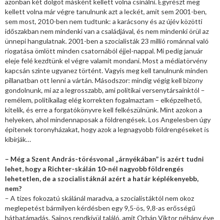
azonban két dolgot másként kellett volna csinálni. Egyrészt meg
kellett volna már végre tanulnunk azt a leckét, amit sem 2001-ben,
sem most, 2010-ben nem tudtunk: a karácsony és az újév közötti
időszakban nem mindenki van a családjával, és nem mindenki örül az
ünnepi hangulatnak. 2001-ben a szocialisták 23 millió románnal való
riogatása ömlött minden csatornából éjjel-nappal. Mi pedig január
eleje felé kezdtünk el végre valamit mondani. Most a médiatörvény
kapcsán szinte ugyanez történt. Vagyis meg kell tanulnunk minden
pillanatban ott lenni a vártán. Másodszor: mindig végig kell bizony
gondolnunk, mi az a legrosszabb, ami politikai versenytársainktól –
remélem, politikailag elég korrekten fogalmaztam – elképzelhető,
kitelik, és erre a forgatókönyvre kell felkészülnünk. Mint azokon a
helyeken, ahol mindennaposak a földrengések. Los Angelesben úgy
építenek toronyházakat, hogy azok a legnagyobb földrengéseket is
kibírják…
– Még a Szent András-törésvonal „árnyékában” is azért tudni
lehet, hogy a Richter-skálán 10-nél nagyobb földrengés
lehetetlen, de a szocialistáknál azért a határ képlékenyebb,
nem?
– A tízes fokozatú skálánál maradva, a szocialistáktól nem okoz
meglepetést bármilyen kérdésben egy 9,5-ös, 9,8-as erősségű
hátbatámadás. Sajnos rendkívül találó, amit Orbán Viktor néhány éve