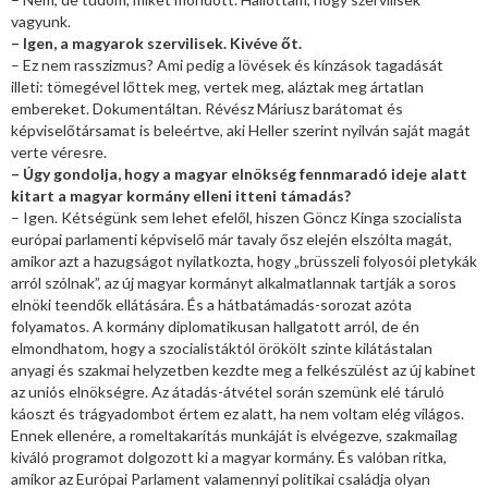
vagyunk.
– Igen, a magyarok szervilisek. Kivéve őt.
– Ez nem rasszizmus? Ami pedig a lövések és kínzások tagadását
illeti: tömegével lőttek meg, vertek meg, aláztak meg ártatlan
embereket. Dokumentáltan. Révész Máriusz barátomat és
képviselőtársamat is beleértve, aki Heller szerint nyilván saját magát
verte véresre.
– Úgy gondolja, hogy a magyar elnökség fennmaradó ideje alatt
kitart a magyar kormány elleni itteni támadás?
– Igen. Kétségünk sem lehet efelől, hiszen Göncz Kinga szocialista
európai parlamenti képviselő már tavaly ősz elején elszólta magát,
amikor azt a hazugságot nyilatkozta, hogy „brüsszeli folyosói pletykák
arról szólnak”, az új magyar kormányt alkalmatlannak tartják a soros
elnöki teendők ellátására. És a hátbatámadás-sorozat azóta
folyamatos. A kormány diplomatikusan hallgatott arról, de én
elmondhatom, hogy a szocialistáktól örökölt szinte kilátástalan
anyagi és szakmai helyzetben kezdte meg a felkészülést az új kabinet
az uniós elnökségre. Az átadás-átvétel során szemünk elé táruló
káoszt és trágyadombot értem ez alatt, ha nem voltam elég világos.
Ennek ellenére, a romeltakarítás munkáját is elvégezve, szakmailag
kiváló programot dolgozott ki a magyar kormány. És valóban ritka,
amikor az Európai Parlament valamennyi politikai családja olyan