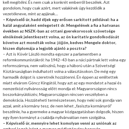
kell megítélni. És nem csak a konkrét emberről beszélek. Azt
gondolom, hogy csak azért, mert valakinek úgy kezdődik a
vezetékneve, mint az apjának…
– Képviselő úr, hadd éljek egy erősen sarkított példával: ha a
halál angyalaként emlegetett dr. Mengelének a fia a hatvanas
években az NSZK-ban az ottani gyerekorvosok szövetsége
elnökének jelentkezett volna, az ön karitatív gondolkodását
követve azt mondták volna: jöjjön, kedves Mengele doktor,
hiszen diplomája a legjobb ajánló a posztra?
– Azt is Kövér László mondta egyszer a parlamentben a
reformkommunistákról: ha 1942–43-ban a náci pártnak lett volna egy
reformszárnya, nem valószínű, hogy a háború után a Szövetségi
Köztársaságban indulhatott volna a választásokon. De még egy
harmadik dolgot is szeretnék hozzátenni. Én éppen az említettek
miatt elvárom Göncz Kingától, hogy azt az egy mondatot a hazai és
nemzetközi nyilvánosság előtt mondja el: Magyarországon nincs
boszorkányüldözés; Magyarországon nincsen veszélyben a
demokrácia. Hozzáteheti természetesen, hogy neki sok gondja van
azzal, amit a kormány tesz, de nem lehet „fasiszta kormányról”
beszélnie, ha a gyermeke a magyar közigazgatásban dolgozik, hiszen
egy ilyen kormányt a családja nyilvánvalóan nem szolgálna.
– Képviselő úr, mennyire lehet komolyan venni az uniónak az
emberi jogok iránt a magyar médiatörvény kapcsán