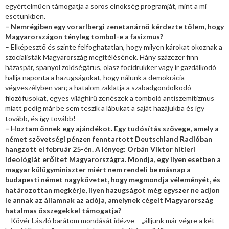
egyértelműen támogatja a soros elnökség programját, mint a mi
esetünkben.
– Nemrégiben egy vorarlbergi zenetanárnő kérdezte tőlem, hogy
Magyarországon tényleg tombol-e a fasizmus?
– Elképesztő és szinte felfoghatatlan, hogy milyen károkat okoznak a
szocialisták Magyarország megítélésének. Hány százezer finn
házaspár, spanyol zöldségárus, olasz focidrukker vagy ír gazdálkodó
hallja naponta a hazugságokat, hogy nálunk a demokrácia
végveszélyben van; a hatalom zaklatja a szabadgondolkodó
filozófusokat, egyes világhírű zenészek a tomboló antiszemitizmus
miatt pedig már be sem teszik a lábukat a saját hazájukba és így
tovább, és így tovább!
– Hoztam önnek egy ajándékot. Egy tudósítás szövege, amely a
német szövetségi pénzen fenntartott Deutschland Radióban
hangzott el február 25-én. A lényeg: Orbán Viktor hitleri
ideológiát erőltet Magyarországra. Mondja, egy ilyen esetben a
magyar külügyminiszter miért nem rendeli be másnap a
budapesti német nagykövetet, hogy megmondja véleményét, és
határozottan megkérje, ilyen hazugságot még egyszer ne adjon
le annak az államnak az adója, amelynek cégeit Magyarország
hatalmas összegekkel támogatja?
– Kövér László barátom mondását idézve – „álljunk már végre a két