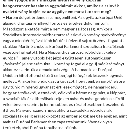
hangoztatott hatalmas aggodalmát akkor, amikor a szlovák
nyelvtörvény idején ez az aggály nem mutatkozott meg?
– Három dolgot érdemes itt megemlíteni. Az egyik: az Európai Unió
alapjogi chartája rendkívül fontos és értékes dokumentum.
Másodszor: a kettős mérce nem magyar sajátosság. Amikor a
Szocialista Internacionáléhoz tartozó szlovák kormány nyelvtörvényt
vagy a mienkénél jóval több kérdést felvető sajtótörvényt fogadott
el, akkor Martin Schulz, az Európai Parlament szocialista frakciójának
vezetője hallgatott. Ha a Néppárthoz tartozó, jobboldali, „kelet-
európai” – amely utóbbi két jelző együttesen automatikusan
„fasisztát” jelent számukra – kormány fogad el egy új médiatörvényt,
akkor ez szerintük a demokrácia vége. A harmadik: az Európai
Unióban hihetetlenül eltérő emberjogi felfogások léteznek egymás
mellett. Amikor kimondjuk azt a két szót, hogy „emberi jogok”, elsőre
úgy tűnik, mindenki ugyanazt érti ezek mögött, de hamar kiderül,
hogy az értékekről, eszmékről, célokról a három nagy párt, a Néppárt,
a szocialisták és a liberálisok teljesen mást és mást gondolnak. Erről
véleményem szerint jó lenne többet és részletesebben beszélnünk
itthon. Magyarországon nincs akkora szakadék a jobboldaliak,
szocialisták és liberálisok között az emberi jogok megítélésében, mint
amit az Európai Parlamentben tapasztalhatunk. Vannak olyan
területek, ahol Európa tanulhatna tőlünk.