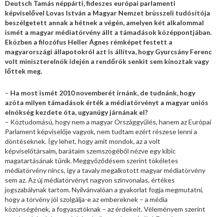
Deutsch Tamás néppárti, fideszes európai parlamenti
képviselővel Lovas István a Magyar Nemzet brüsszeli tudósítója
beszélgetett annak a hétnek a végén, amelyen két alkalommal
ismét a magyar médiatörvény állt a támadások középpontjában.
Eközben a filozófus Heller Ágnes rémképet festett a
magyarországi állapotokról azt is állítva, hogy Gyurcsány Ferenc
volt miniszterelnök idején a rendőrök senkit sem kínoztak vagy
lőttek meg.
–
Ha most ismét 2010 novemberét írnánk, de tudnánk, hogy
azóta milyen támadások érték a médiatörvényt a magyar uniós
elnökség kezdete óta, ugyanúgy járnának el?
– Köztudomású, hogy nem a magyar Országgyűlés, hanem az Európai
Parlament képviselője vagyok, nem tudtam ezért részese lenni a
döntéseknek. Így lehet, hogy amit mondok, az a volt
képviselőtársaim, barátaim szemszögéből nézve egy kibic
magatartásának tűnik. Meggyőződésem szerint tökéletes
médiatörvény nincs, így a tavaly megalkotott magyar médiatörvény
sem az. Az új médiatörvényt nagyon színvonalas, értékes
jogszabálynak tartom. Nyilvánvalóan a gyakorlat fogja megmutatni,
hogy a törvény jól szolgálja-e az embereknek – a média
közönségének, a fogyasztóknak – az érdekeit. Véleményem szerint