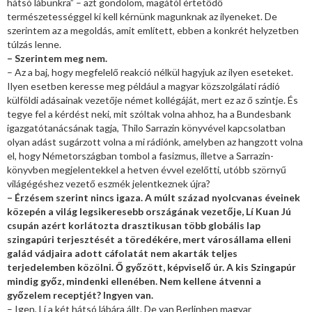
hátsó lábunkra” – azt gondolom, magától értetődő
természetességgel ki kell kérnünk magunknak az ilyeneket. De
szerintem az a megoldás, amit említett, ebben a konkrét helyzetben
túlzás lenne.
– Szerintem meg nem.
– Az a baj, hogy megfelelő reakció nélkül hagyjuk az ilyen eseteket.
Ilyen esetben keresse meg például a magyar közszolgálati rádió
külföldi adásainak vezetője német kollégáját, mert ez az ő szintje. És
tegye fel a kérdést neki, mit szóltak volna ahhoz, ha a Bundesbank
igazgatótanácsának tagja, Thilo Sarrazin könyvével kapcsolatban
olyan adást sugárzott volna a mi rádiónk, amelyben az hangzott volna
el, hogy Németországban tombol a fasizmus, illetve a Sarrazin-
könyvben megjelentekkel a hetven évvel ezelőtti, utóbb szörnyű
világégéshez vezető eszmék jelentkeznek újra?
– Érzésem szerint nincs igaza. A múlt század nyolcvanas éveinek
közepén a világ legsikeresebb országának vezetője, Lí Kuan Jú
csupán azért korlátozta drasztikusan több globális lap
szingapúri terjesztését a töredékére, mert városállama elleni
galád vádjaira adott cáfolatát nem akarták teljes
terjedelemben közölni. Ő győzött, képviselő úr. A kis Szingapúr
mindig győz, mindenki ellenében. Nem kellene átvenni a
győzelem receptjét? Ingyen van.
– Igen, Lí a két hátsó lábára állt. De van Berlinben magyar