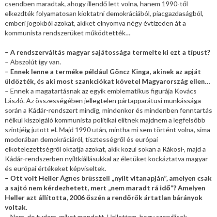
csendben maradtak, ahogy illendő lett volna, hanem 1990-től
elkezdték folyamatosan kioktatni demokráciából, piacgazdaságból,
emberi jogokból azokat, akiket elnyomva négy évtizeden át a
kommunista rendszerüket működtették…
– A rendszerváltás magyar sajátossága termelte ki ezt a típust?
– Abszolút így van.
– Ennek lenne a terméke például Göncz Kinga, akinek az apját
üldözték, és aki most szankciókat követel Magyarország ellen…
– Ennek a magatartásnak az egyik emblematikus figurája Kovács
László. Az összességében jellegtelen pártapparátusi munkássága
során a Kádár-rendszert mindig, mindenkor és mindenben fenntartás
nélkül kiszolgáló kommunista politikai elitnek majdnem a legfelsőbb
szintjéig jutott el. Majd 1990 után, mintha mi sem történt volna, sima
modorában demokráciáról, tisztességről és európai
elkötelezettségről oktatja azokat, akik közül sokan a Rákosi-, majd a
Kádár-rendszerben nyíltkiállásukkal az életüket kockáztatva magyar
és európai értékeket képviseltek.
– Ott volt Heller Ágnes brüsszeli „nyílt vitanapján”, amelyen csak
a sajtó nem kérdezhetett, mert „nem maradt rá idő”? Amelyen
Heller azt állította, 2006 őszén a rendőrök ártatlan bárányok
voltak.
– Nem, de tudom, miket mondott. Hallottam, hogy szervilisek