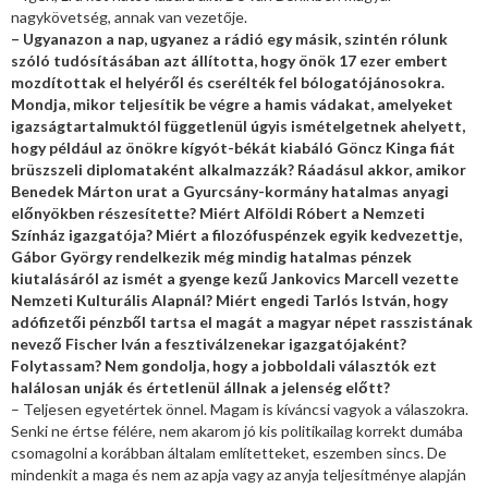
nagykövetség, annak van vezetője.
– Ugyanazon a nap, ugyanez a rádió egy másik, szintén rólunk
szóló tudósításában azt állította, hogy önök 17 ezer embert
mozdítottak el helyéről és cserélték fel bólogatójánosokra.
Mondja, mikor teljesítik be végre a hamis vádakat, amelyeket
igazságtartalmuktól függetlenül úgyis ismételgetnek ahelyett,
hogy például az önökre kígyót-békát kiabáló Göncz Kinga fiát
brüszszeli diplomataként alkalmazzák? Ráadásul akkor, amikor
Benedek Márton urat a Gyurcsány-kormány hatalmas anyagi
előnyökben részesítette? Miért Alföldi Róbert a Nemzeti
Színház igazgatója? Miért a filozófuspénzek egyik kedvezettje,
Gábor György rendelkezik még mindig hatalmas pénzek
kiutalásáról az ismét a gyenge kezű Jankovics Marcell vezette
Nemzeti Kulturális Alapnál? Miért engedi Tarlós István, hogy
adófizetői pénzből tartsa el magát a magyar népet rasszistának
nevező Fischer Iván a fesztiválzenekar igazgatójaként?
Folytassam? Nem gondolja, hogy a jobboldali választók ezt
halálosan unják és értetlenül állnak a jelenség előtt?
– Teljesen egyetértek önnel. Magam is kíváncsi vagyok a válaszokra.
Senki ne értse félére, nem akarom jó kis politikailag korrekt dumába
csomagolni a korábban általam említetteket, eszemben sincs. De
mindenkit a maga és nem az apja vagy az anyja teljesítménye alapján