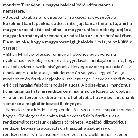
mondott Tusnádon: a magyar baloldal időről időre ráront a
nemzetére.
– Joseph Daul, az önök néppárti frakciójának vezetője a
közelmúltban lapunknak adott interjújában azt mondta, amit a
magyar szocialisták csinálnak a magyar uniós elnökség idején a
magyar kormánnyal szemben, az páratlan az unió történetében.
De mi az oka, hogy a magyarországi „baloldal” más, mint külföldi
társai?
– Bihari Mihály professzor úr még a hetvenes évek végén, a
nyolcvanas évek elején született egyik kiváló munkájában írja le, hogy
mi a bolsevizmus szellemiségének a lényege: az omnipotencia és az
omnikompetencia, azaz „a mindenben én vagyok a legjobb” és „a
mindenhez én értek a legjobban” szellemisége, illetve az ebből fakadó
erkölcsi-hatalmi felsőbbrendűség-tudat. A bolsevizmus, marxizmus,
kommunizmus hatalmi rendszerként már a múlté Közép-Európában…
– Talán ne tegyünk ekkora kerülőt ahelyett, hogy megragadnánk
tömören a megkülönböztető lényeget…
– Nem akarom a kérdést megkerülni. Azt szeretném csupán mondani,
hogy a különlegesség, amit a frakcióvezető úr is érzékelt, az a
rendszerváltoztatásunk sajátos története. Az előző, diktatórikus
rendszer képviselői átcsúsztak-átmásztak a szabadság új
rendszerébe, és a Júdáspénzen szerzett pozícióikban nem szépen