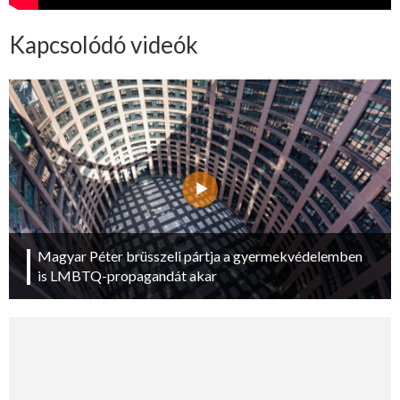
Kapcsolódó videók
Magyar Péter brüsszeli pártja a gyermekvédelemben
is LMBTQ-propagandát akar