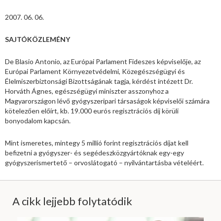
2007. 06. 06.
SAJTÓKÖZLEMÉNY
De Blasio Antonio, az Európai Parlament Fideszes képviselője, az
Európai Parlament Környezetvédelmi, Közegészségügyi és
Élelmiszerbiztonsági Bizottságának tagja, kérdést intézett Dr.
Horváth Ágnes, egészségügyi miniszter asszonyhoz a
Magyarországon lévő gyógyszeripari társaságok képviselői számára
kötelezően előírt, kb. 19.000 eurós regisztrációs díj körüli
bonyodalom kapcsán.
Mint ismeretes, mintegy 5 millió forint regisztrációs díjat kell
befizetni a gyógyszer- és segédeszközgyártóknak egy-egy
gyógyszerismertető – orvoslátogató – nyilvántartásba vételéért.
A cikk lejjebb folytatódik