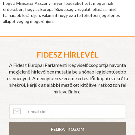
hogy a Miniszter Asszony milyen lépéseket tett meg annak
érdekében, hogy az Európai Bizottság vizsgálati eljárása minél
hamarabb lezáruljon, valamint hogy ez a feltehetően jogellenes
állapot végleg megszűnjön.
FIDESZ HÍRLEVÉL
A Fidesz Európai Parlamenti Képviselőcsoportja havonta
megjelenő hírlevélben mutatja be a hónap legjelentősebb
eseményeit. Amennyiben szeretne értesítőt kapni ezekről a
hírekről, kérjük az alábbi mezőket kitöltve iratkozzon fel
hírlevelünkre.
FELIRATKOZOM