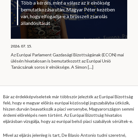
Több a kérdés, mint a válasz az ír elnökség
bemutatkozása után: Magyar Péter kezében
van, hogy elfogadja-e a brüsszeli zsarolás
állandósítását
2026. 07. 15.
Az Európai Parlament Gazdasági Bizottságának (ECON) mai
ülésén hivatalosan is bemutatkozott az Európai Unió
Tanácsának soros ír elnöksége. A Simon
[…]
Bár az érdekképviseletek már többször jelezték az Európai Bizottság
felé, hogy e magyar előírás európai közösségi jogszabályba ütközik,
hiszen durván beavatkozik a piaci versenybe, Magyarországon semmi
érdemi előrelépés nem történt. Az Európai Bizottság hivatalos
eljárásban vizsgálja, hogy az európai belső piaci szabályok sérültek-e.
Mivel az eljárás jelenleg is tart, De Blasio Antonio tudni szeretné,