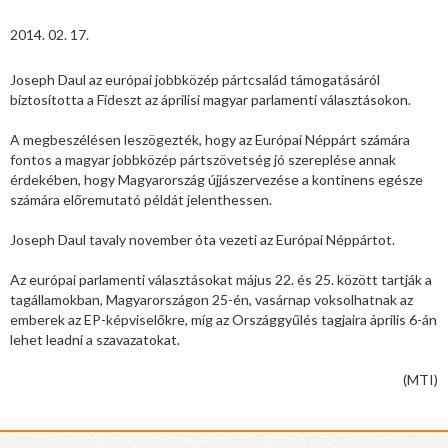
2014. 02. 17.
Joseph Daul az európai jobbközép pártcsalád támogatásáról
biztosította a Fideszt az áprilisi magyar parlamenti választásokon.
A megbeszélésen leszögezték, hogy az Európai Néppárt számára
fontos a magyar jobbközép pártszövetség jó szereplése annak
érdekében, hogy Magyarország újjászervezése a kontinens egésze
számára előremutató példát jelenthessen.
Joseph Daul tavaly november óta vezeti az Európai Néppártot.
Az európai parlamenti választásokat május 22. és 25. között tartják a
tagállamokban, Magyarországon 25-én, vasárnap voksolhatnak az
emberek az EP-képviselőkre, míg az Országgyűlés tagjaira április 6-án
lehet leadni a szavazatokat.
(MTI)