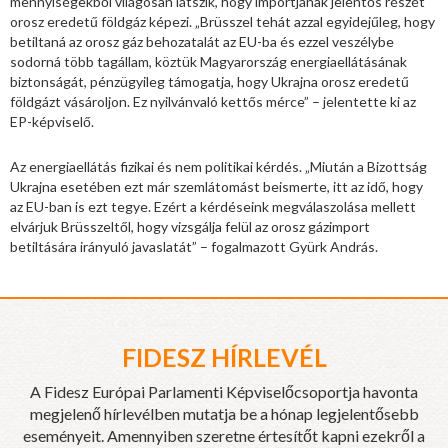
mennyiségekből világosan látszik, hogy importjának jelentős részét
orosz eredetű földgáz képezi. „Brüsszel tehát azzal egyidejűleg, hogy
betiltaná az orosz gáz behozatalát az EU-ba és ezzel veszélybe
sodorná több tagállam, köztük Magyarország energiaellátásának
biztonságát, pénzügyileg támogatja, hogy Ukrajna orosz eredetű
földgázt vásároljon. Ez nyilvánvaló kettős mérce” – jelentette ki az
EP-képviselő.
Az energiaellátás fizikai és nem politikai kérdés. „Miután a Bizottság
Ukrajna esetében ezt már szemlátomást beismerte, itt az idő, hogy
az EU-ban is ezt tegye. Ezért a kérdéseink megválaszolása mellett
elvárjuk Brüsszeltől, hogy vizsgálja felül az orosz gázimport
betiltására irányuló javaslatát” – fogalmazott Gyürk András.
FIDESZ HÍRLEVÉL
A Fidesz Európai Parlamenti Képviselőcsoportja havonta
megjelenő hírlevélben mutatja be a hónap legjelentősebb
eseményeit. Amennyiben szeretne értesítőt kapni ezekről a