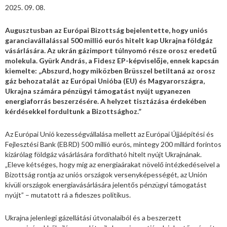
2025. 09. 08.
Augusztusban az Európai Bizottság bejelentette, hogy uniós
garanciavállalással 500 millió eurós hitelt kap Ukrajna földgáz
vásárlására. Az ukrán gázimport túlnyomó része orosz eredetű
molekula. Gyürk András, a Fidesz EP-képviselője, ennek kapcsán
kiemelte: „Abszurd, hogy miközben Brüsszel betiltaná az orosz
gáz behozatalát az Európai Unióba (EU) és Magyarországra,
Ukrajna számára pénzügyi támogatást nyújt ugyanezen
energiaforrás beszerzésére. A helyzet tisztázása érdekében
kérdésekkel fordultunk a Bizottsághoz.”
Az Európai Unió kezességvállalása mellett az Európai Újjáépítési és
Fejlesztési Bank (EBRD) 500 millió eurós, mintegy 200 millárd forintos
kizárólag földgáz vásárlására fordítható hitelt nyújt Ukrajnának.
„Eleve kétséges, hogy míg az energiaárakat növelő intézkedéseivel a
Bizottság rontja az uniós országok versenyképességét, az Unión
kívüli országok energiavásárlására jelentős pénzügyi támogatást
nyújt” – mutatott rá a fideszes politikus.
Ukrajna jelenlegi gázellátási útvonalaiból és a beszerzett