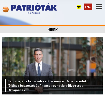
ENG
HÍREK
Csúcsra jár a brüsszeli kettős mérce: Orosz eredetű
földgáz beszerzését finanszírozhatja a Bizottság
Ukrajnának