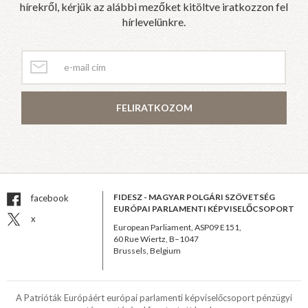
hírekről, kérjük az alábbi mezőket kitöltve iratkozzon fel
hírlevelünkre.
FELIRATKOZOM
FIDESZ - MAGYAR POLGÁRI SZÖVETSÉG
facebook
EURÓPAI PARLAMENTI KÉPVISELŐCSOPORT
x
European Parliament, ASP09 E151,
60 Rue Wiertz, B–1047
Brussels, Belgium
A Patrióták Európáért európai parlamenti képviselőcsoport pénzügyi