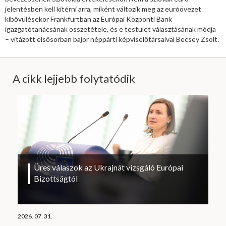
jelentésben kell kitérni arra, miként változik meg az euróövezet
kibővülésekor Frankfurtban az Európai Központi Bank
igazgatótanácsának összetétele, és e testület választásának módja
– vitázott elsősorban bajor néppárti képviselőtársaival Becsey Zsolt.
A cikk lejjebb folytatódik
Üres válaszok az Ukrajnát vizsgáló Európai
Bizottságtól
2026. 07. 31.