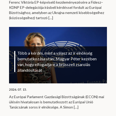
Ferenc Viktória EP-képviselő kezdeményezésére a Fidesz–
KDNP EP-delegációja írásbeli kérdéssel fordult az Európai
Bizottsághoz, amelyben az Ukrajna nemzeti kisebbségeihez
(közösségeihez) tartozó
[…]
Több a kérdés, mint a válasz az ír elnökség
bemutatkozása után: Magyar Péter kezében
van, hogy elfogadja-e a brüsszeli zsarolás
állandósítását
2026. 07. 15.
Az Európai Parlament Gazdasági Bizottságának (ECON) mai
ülésén hivatalosan is bemutatkozott az Európai Unió
Tanácsának soros ír elnöksége. A Simon
[…]