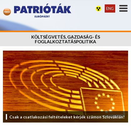
ENG
KÖLTSÉGVETÉS, GAZDASÁG- ÉS
FOGLALKOZTATÁSPOLITIKA
Csak a csatlakozási feltételeket kérjék számon Szlovákián!