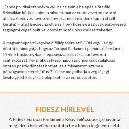
„Sanda politikai szándékra vall, ha csupán a belépés előtt álló
Szlovákián kérünk számon minden, már az euróövezetbe tartozó
államra érvényes követelményt. Ezt most mindenképpen el kell
kerülni.” – utalt Becsey Zsolt arra, hogy közeleg a szlovák euróövezeti
tagságról végső politikai döntést hozó uniós csúcsértekezlet.
A magyar néppárti képviselő föllépésére az ECON végülis úgy
döntött: támogatja, hogy az Európai Parlament plenáris ülése június
19-én Strasbourg-ban megszavazza Szlovákia euróövezeti
csatlakozását. Így a rákövetkező napon az uniós csúcstalálkozó
szintén pozitív döntést hozhat, és a folyamatot lezárva a
pénzügyminiszterek július 7-i ülése megadhatja a végső jogi
jóváhagyást Szlovákia belépéséhez az euróövezetbe.
FIDESZ HÍRLEVÉL
A Fidesz Európai Parlamenti Képviselőcsoportja havonta
megjelenő hírlevélben mutatja be a hónap legjelentősebb