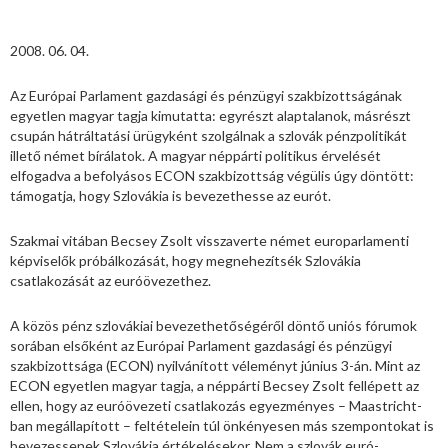
2008. 06. 04.
Az Európai Parlament gazdasági és pénzügyi szakbizottságának
egyetlen magyar tagja kimutatta: egyrészt alaptalanok, másrészt
csupán hátráltatási ürügyként szolgálnak a szlovák pénzpolitikát
illető német bírálatok. A magyar néppárti politikus érvelését
elfogadva a befolyásos ECON szakbizottság végülis úgy döntött:
támogatja, hogy Szlovákia is bevezethesse az eurót.
Szakmai vitában Becsey Zsolt visszaverte német europarlamenti
képviselők próbálkozását, hogy megnehezítsék Szlovákia
csatlakozását az euróövezethez.
A közös pénz szlovákiai bevezethetőségéről döntő uniós fórumok
sorában elsőként az Európai Parlament gazdasági és pénzügyi
szakbizottsága (ECON) nyilvánított véleményt június 3-án. Mint az
ECON egyetlen magyar tagja, a néppárti Becsey Zsolt fellépett az
ellen, hogy az euróövezeti csatlakozás egyezményes – Maastricht-
ban megállapított – feltételein túl önkényesen más szempontokat is
bevezessenek Szlovákia értékelésekor. Nem a szlovák euró-