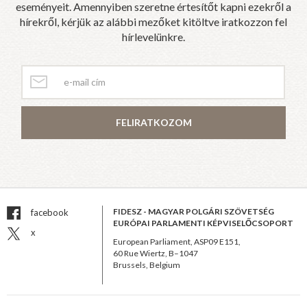
eseményeit. Amennyiben szeretne értesítőt kapni ezekről a
hírekről, kérjük az alábbi mezőket kitöltve iratkozzon fel
hírlevelünkre.
FELIRATKOZOM
FIDESZ - MAGYAR POLGÁRI SZÖVETSÉG
facebook
EURÓPAI PARLAMENTI KÉPVISELŐCSOPORT
x
European Parliament, ASP09 E151,
60 Rue Wiertz, B–1047
Brussels, Belgium