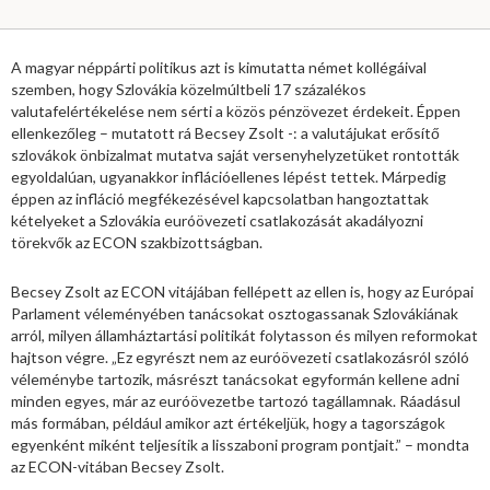
A magyar néppárti politikus azt is kimutatta német kollégáival
szemben, hogy Szlovákia közelmúltbeli 17 százalékos
valutafelértékelése nem sérti a közös pénzövezet érdekeit. Éppen
ellenkezőleg – mutatott rá Becsey Zsolt -: a valutájukat erősítő
szlovákok önbizalmat mutatva saját versenyhelyzetüket rontották
egyoldalúan, ugyanakkor inflációellenes lépést tettek. Márpedig
éppen az infláció megfékezésével kapcsolatban hangoztattak
kételyeket a Szlovákia euróövezeti csatlakozását akadályozni
törekvők az ECON szakbizottságban.
Becsey Zsolt az ECON vitájában fellépett az ellen is, hogy az Európai
Parlament véleményében tanácsokat osztogassanak Szlovákiának
arról, milyen államháztartási politikát folytasson és milyen reformokat
hajtson végre. „Ez egyrészt nem az euróövezeti csatlakozásról szóló
véleménybe tartozik, másrészt tanácsokat egyformán kellene adni
minden egyes, már az euróövezetbe tartozó tagállamnak. Ráadásul
más formában, például amikor azt értékeljük, hogy a tagországok
egyenként miként teljesítik a lisszaboni program pontjait.” – mondta
az ECON-vitában Becsey Zsolt.