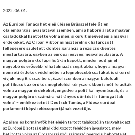
2022. 06. 01.
Az Európai Tanács hét eleji ülésén Brüsszel felelőtlen
olajembargós javaslatával szemben, ami a háború árát a magyar
családokkal fizettette volna meg, sikerült megvédeni a magyar
érdekeket. Az Orbán Viktor miniszterelnök határozott
fellépésére született döntés garancia a rezsicsökkentés
megtartására, egyben az európai egység megvalósulására. A
magyar polgároktól április 3-án kapott, minden eddiginél
nagyobb és erősebb felhatalmazás segít abban, hogy a magyar
nemzeti érdekek védelmében a legnehezebb csatákat is sikerrel
vívjuk meg Brüsszelben. „Ezzel szemben a magyar baloldali
politikusok az örökös megfelelési kényszerükben ismét feladták
volna a magyar érdekeket, engedve a politikai nyomásnak, és a
magyar polgárok számára hátrányos döntést is támogattak
volna” – emlékeztetett Deutsch Tamás, a Fidesz európai
parlamenti képviselőcsoportjának vezetője.
Az állam-és kormányfők hét elején tartott találkozóján tárgyalták azt
az Európai Bizottság által kidolgozott felelőtlen javaslatot, mely
betiltotta volna az Oroszországból származó nyersolaj behozatalát