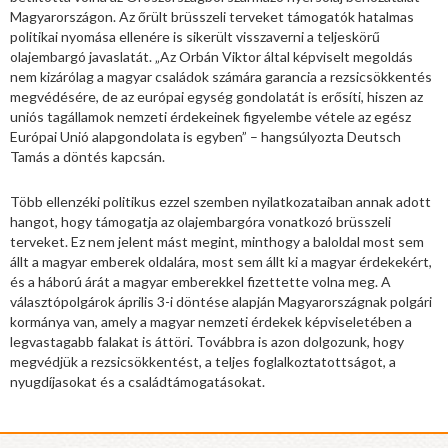
Magyarországon. Az őrült brüsszeli terveket támogatók hatalmas
politikai nyomása ellenére is sikerült visszaverni a teljeskörű
olajembargó javaslatát. „Az Orbán Viktor által képviselt megoldás
nem kizárólag a magyar családok számára garancia a rezsicsökkentés
megvédésére, de az európai egység gondolatát is erősíti, hiszen az
uniós tagállamok nemzeti érdekeinek figyelembe vétele az egész
Európai Unió alapgondolata is egyben” – hangsúlyozta Deutsch
Tamás a döntés kapcsán.
Több ellenzéki politikus ezzel szemben nyilatkozataiban annak adott
hangot, hogy támogatja az olajembargóra vonatkozó brüsszeli
terveket. Ez nem jelent mást megint, minthogy a baloldal most sem
állt a magyar emberek oldalára, most sem állt ki a magyar érdekekért,
és a háború árát a magyar emberekkel fizettette volna meg. A
választópolgárok április 3-i döntése alapján Magyarországnak polgári
kormánya van, amely a magyar nemzeti érdekek képviseletében a
legvastagabb falakat is áttöri. Továbbra is azon dolgozunk, hogy
megvédjük a rezsicsökkentést, a teljes foglalkoztatottságot, a
nyugdíjasokat és a családtámogatásokat.