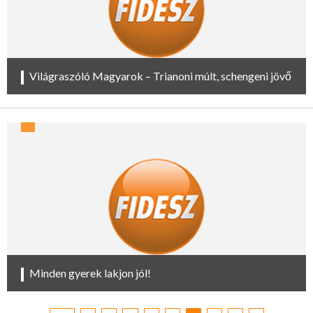
Világraszóló Magyarok – Trianoni múlt, schengeni jövő
Minden gyerek lakjon jól!