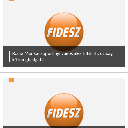
Roma Munkacsoport nyilvános ülés, LIBE Bizottság
közmeghallgatás