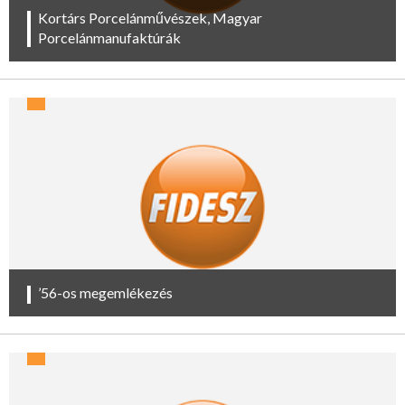
Kortárs Porcelánművészek, Magyar
Porcelánmanufaktúrák
’56-os megemlékezés