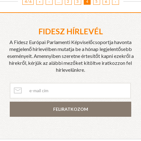
4 / 6
«
‹
...
2
3
4
5
6
›
FIDESZ HÍRLEVÉL
A Fidesz Európai Parlamenti Képviselőcsoportja havonta
megjelenő hírlevélben mutatja be a hónap legjelentősebb
eseményeit. Amennyiben szeretne értesítőt kapni ezekről a
hírekről, kérjük az alábbi mezőket kitöltve iratkozzon fel
hírlevelünkre.
FELIRATKOZOM