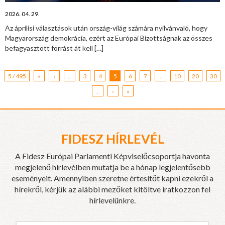
2026. 04. 29.
Az áprilisi választások után ország-világ számára nyilvánvaló, hogy
Magyarország demokrácia, ezért az Európai Bizottságnak az összes
befagyasztott forrást át kell
[…]
5 / 495
«
‹
...
3
4
5
6
7
...
10
20
30
...
›
»
FIDESZ HÍRLEVÉL
A Fidesz Európai Parlamenti Képviselőcsoportja havonta
megjelenő hírlevélben mutatja be a hónap legjelentősebb
eseményeit. Amennyiben szeretne értesítőt kapni ezekről a
hírekről, kérjük az alábbi mezőket kitöltve iratkozzon fel
hírlevelünkre.