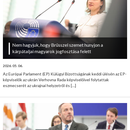
Nem hagyjuk, hogy Brüsszel szemet hunyjon a
kárpátaljai magyarok jogfosztása felett
2026. 05. 06.
Az Európai Parlament (EP) Külügyi Bizottságának keddi ülésén az EP-
képviselők az ukrán Verhovna Rada képviselőivel folytattak
eszmecserét az ukrajnai helyzetről és
[…]