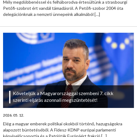
Mély megdöbbenéssel és felháborodva értesültünk a strasbourgi
Petőfi-szobrot ért vandál támadásról. A Petőfi-szobor 2004 óta
delegációnknak a nemzeti ünnepeink alkalmából
[…]
Követeljük a Magyarországgal szembeni 7. cikk
szerinti eljárás azonnali megszüntetését!
2026. 05. 12.
Elég a magyar emberek politikai okokból történő, hazugságokra
alapozott büntetéséből. A Fidesz-KDNP európai parlamenti
képviselőcsoportja és a Patrióták Európáért frakció
[…]