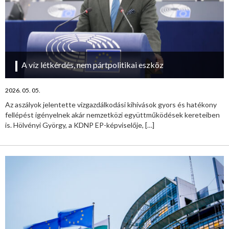
A víz létkérdés, nem pártpolitikai eszköz
2026. 05. 05.
Az aszályok jelentette vízgazdálkodási kihívások gyors és hatékony
fellépést igényelnek akár nemzetközi együttműködések kereteiben
is. Hölvényi György, a KDNP EP-képviselője,
[…]