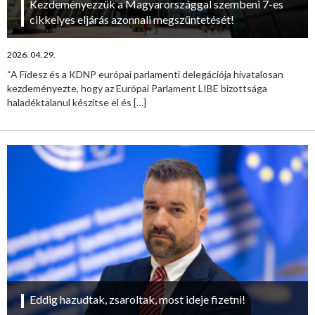
Kezdeményezzük a Magyarországgal szembeni 7-es
cikkelyes eljárás azonnali megszüntetését!
2026. 04. 29.
“A Fidesz és a KDNP európai parlamenti delegációja hivatalosan
kezdeményezte, hogy az Európai Parlament LIBE bizottsága
haladéktalanul készítse el és
[…]
Eddig hazudtak, zsaroltak, most ideje fizetni!