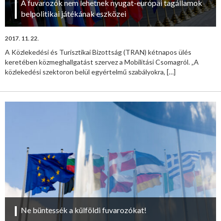
A fuvarozók nem lehetnek nyugat-európai tagállamok
belpolitikai játékának eszközei
2017. 11. 22.
A Közlekedési és Turisztikai Bizottság (TRAN) kétnapos ülés
keretében közmeghallgatást szervez a Mobilitási Csomagról. „A
közlekedési szektoron belül egyértelmű szabályokra,
[…]
Ne büntessék a külföldi fuvarozókat!