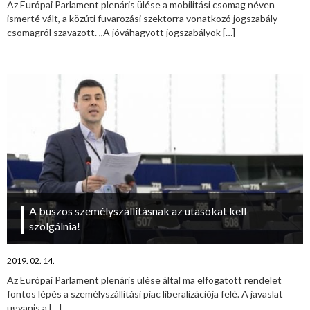
Az Európai Parlament plenáris ülése a mobilitási csomag néven
ismerté vált, a közúti fuvarozási szektorra vonatkozó jogszabály-
csomagról szavazott. ,,A jóváhagyott jogszabályok
[…]
A buszos személyszállításnak az utasokat kell
szolgálnia!
2019. 02. 14.
Az Európai Parlament plenáris ülése által ma elfogatott rendelet
fontos lépés a személyszállítási piac liberalizációja felé. A javaslat
ugyanis a
[…]