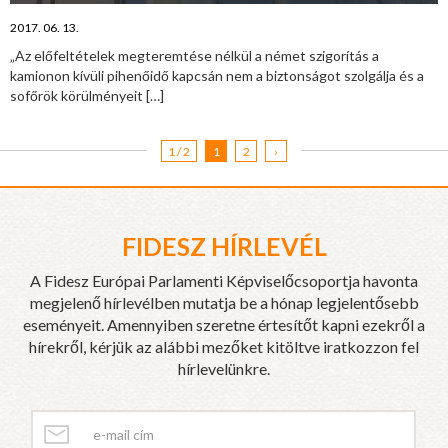
2017. 06. 13.
„Az előfeltételek megteremtése nélkül a német szigorítás a
kamionon kívüli pihenőidő kapcsán nem a biztonságot szolgálja és a
sofőrök körülményeit
[…]
1 / 2
1
2
›
FIDESZ HÍRLEVÉL
A Fidesz Európai Parlamenti Képviselőcsoportja havonta
megjelenő hírlevélben mutatja be a hónap legjelentősebb
eseményeit. Amennyiben szeretne értesítőt kapni ezekről a
hírekről, kérjük az alábbi mezőket kitöltve iratkozzon fel
hírlevelünkre.