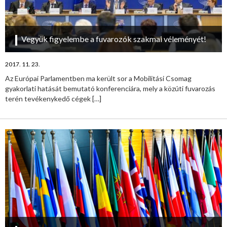
Vegyük figyelembe a fuvarozók szakmai véleményét!
2017. 11. 23.
Az Európai Parlamentben ma került sor a Mobilitási Csomag
gyakorlati hatását bemutató konferenciára, mely a közúti fuvarozás
terén tevékenykedő cégek
[…]