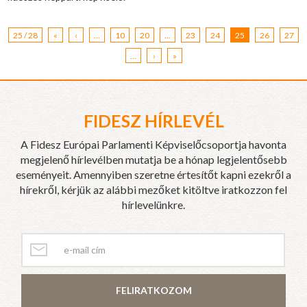
25 / 28
«
‹
...
10
20
...
23
24
25
26
27
...
›
»
FIDESZ HÍRLEVÉL
A Fidesz Európai Parlamenti Képviselőcsoportja havonta
megjelenő hírlevélben mutatja be a hónap legjelentősebb
eseményeit. Amennyiben szeretne értesítőt kapni ezekről a
hírekről, kérjük az alábbi mezőket kitöltve iratkozzon fel
hírlevelünkre.
FELIRATKOZOM