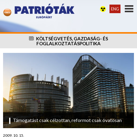
ENG
KÖLTSÉGVETÉS, GAZDASÁG- ÉS
FOGLALKOZTATÁSPOLITIKA
Támogatást csak célzottan, reformot csak óvatosan
2009. 10. 15.