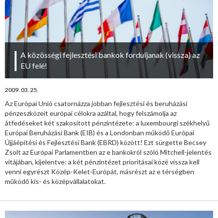
A közösségi fejlesztési bankok forduljanak (vissza) az
EU felé!
2009. 03. 25.
Az Európai Unió csatornázza jobban fejlesztési és beruházási
pénzeszközeit európai célokra azáltal, hogy felszámolja az
átfedéseket két szakosított pénzintézete: a luxembourgi székhelyű
Európai Beruházási Bank (EIB) és a Londonban működő Európai
Újjáépítési és Fejlesztési Bank (EBRD) között! Ezt sürgette Becsey
Zsolt az Európai Parlamentben az e bankokról szóló Mitchell-jelentés
vitájában, kijelentve: a két pénzintézet prioritásai közé vissza kell
venni egyrészt Közép-Kelet-Európát, másrészt az e térségben
működő kis- és középvállalatokat.