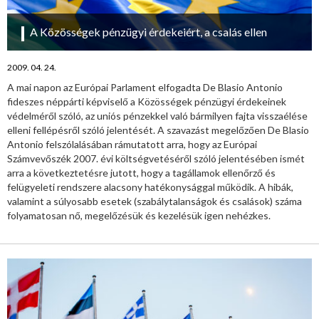
A Közösségek pénzügyi érdekeiért, a csalás ellen
2009. 04. 24.
A mai napon az Európai Parlament elfogadta De Blasio Antonio
fideszes néppárti képviselő a Közösségek pénzügyi érdekeinek
védelméről szóló, az uniós pénzekkel való bármilyen fajta visszaélése
elleni fellépésről szóló jelentését. A szavazást megelőzően De Blasio
Antonio felszólalásában rámutatott arra, hogy az Európai
Számvevőszék 2007. évi költségvetéséről szóló jelentésében ismét
arra a következtetésre jutott, hogy a tagállamok ellenőrző és
felügyeleti rendszere alacsony hatékonysággal működik. A hibák,
valamint a súlyosabb esetek (szabálytalanságok és csalások) száma
folyamatosan nő, megelőzésük és kezelésük igen nehézkes.