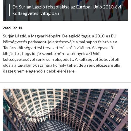
Dr. Surján László felszólalása az Európai Unió 2010. évi
költségvetési vitájában
2009. 09. 15.
Surján László, a Magyar Néppárti Delegáció tagja, a 2010-es EU
költségvetés parlamenti jelentéstevője a mai napon felszólalt a
Tanács költségvetési tervezetéről szóló vitában. A képviselő
kifejtette, hogy ideje szembe nézni a ténnyel: az Unió
költségvetésével senki sem elégedett. A költségvetés bevételi
oldala a tagállamok számára komoly teher, de a rendelkezésre álló
összeg nem elegendő a célok elérésére.