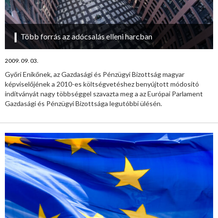
Több forrás az adócsalás elleni harcban
2009. 09. 03.
Győri Enikőnek, az Gazdasági és Pénzügyi Bizottság magyar
képviselőjének a 2010-es költségvetéshez benyújtott módosító
indítványát nagy többséggel szavazta meg a az Európai Parlament
Gazdasági és Pénzügyi Bizottsága legutóbbi ülésén.