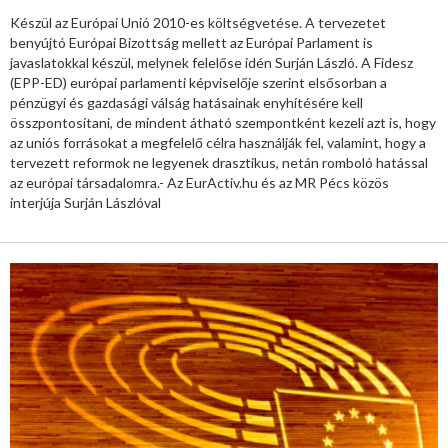
Készül az Európai Unió 2010-es költségvetése. A tervezetet
benyújtó Európai Bizottság mellett az Európai Parlament is
javaslatokkal készül, melynek felelőse idén Surján László. A Fidesz
(EPP-ED) európai parlamenti képviselője szerint elsősorban a
pénzügyi és gazdasági válság hatásainak enyhítésére kell
összpontosítani, de mindent átható szempontként kezeli azt is, hogy
az uniós forrásokat a megfelelő célra használják fel, valamint, hogy a
tervezett reformok ne legyenek drasztikus, netán romboló hatással
az európai társadalomra.- Az EurActiv.hu és az MR Pécs közös
interjúja Surján Lászlóval