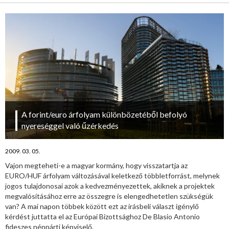
A forint/euro árfolyam különbözetéből befolyó
nyereséggel való űzérkedés
2009. 03. 05.
Vajon megteheti-e a magyar kormány, hogy visszatartja az
EURO/HUF árfolyam változásával keletkező többletforrást, melynek
jogos tulajdonosai azok a kedvezményezettek, akiknek a projektek
megvalósításához erre az összegre is elengedhetetlen szükségük
van? A mai napon többek között ezt az írásbeli választ igénylő
kérdést juttatta el az Európai Bizottsághoz De Blasio Antonio
fideszes néppárti képviselő.