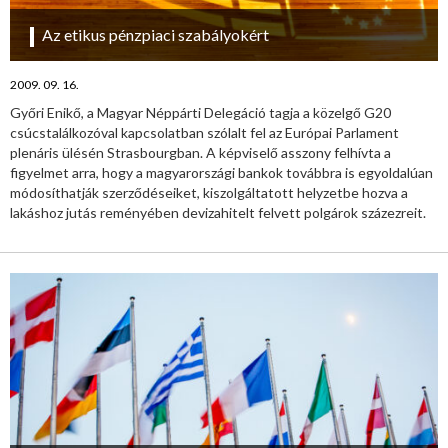
Az etikus pénzpiaci szabályokért
2009. 09. 16.
Győri Enikő, a Magyar Néppárti Delegáció tagja a közelgő G20
csúcstalálkozóval kapcsolatban szólalt fel az Európai Parlament
plenáris ülésén Strasbourgban. A képviselő asszony felhívta a
figyelmet arra, hogy a magyarországi bankok továbbra is egyoldalúan
módosíthatják szerződéseiket, kiszolgáltatott helyzetbe hozva a
lakáshoz jutás reményében devizahitelt felvett polgárok százezreit.