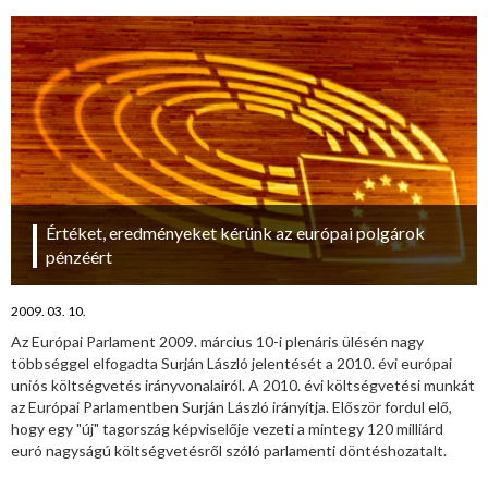
Értéket, eredményeket kérünk az európai polgárok
pénzéért
2009. 03. 10.
Az Európai Parlament 2009. március 10-i plenáris ülésén nagy
többséggel elfogadta Surján László jelentését a 2010. évi európai
uniós költségvetés irányvonalairól. A 2010. évi költségvetési munkát
az Európai Parlamentben Surján László irányítja. Először fordul elő,
hogy egy "új" tagország képviselője vezeti a mintegy 120 milliárd
euró nagyságú költségvetésről szóló parlamenti döntéshozatalt.