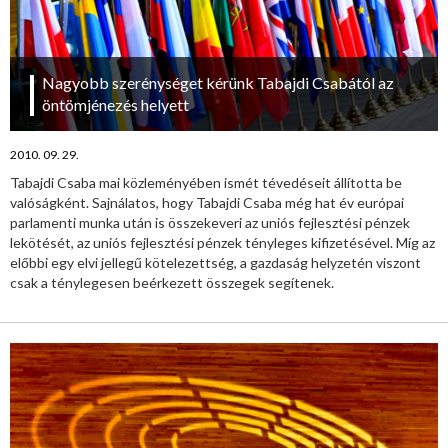
Nagyobb szerénységet kérünk Tabajdi Csabától az
öntömjénezés helyett
2010. 09. 29.
Tabajdi Csaba mai közleményében ismét tévedéseit állította be
valóságként. Sajnálatos, hogy Tabajdi Csaba még hat év európai
parlamenti munka után is összekeveri az uniós fejlesztési pénzek
lekötését, az uniós fejlesztési pénzek tényleges kifizetésével. Míg az
előbbi egy elvi jellegű kötelezettség, a gazdaság helyzetén viszont
csak a ténylegesen beérkezett összegek segítenek.