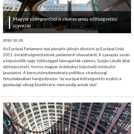
Magyar szempontból is sikeres uniós költségvetési
szavazás
2010. 10. 20.
Az Európai Parlament mai plenáris ülésén döntött az Európai Unió
2011. évi költségvetésének parlamenti olvasatáról. A szavazás során
a képviselők nagy többséggel támogattak számos, Surján László által
előterjesztett, fontos magyar érdekeket képviselő módosító
javaslatot. A kereszténydemokrata politikus strasbourgi
felszólalásában hangsúlyozta: "az európai költségvetés eszköz a
gazdasági válság kezelésére, nem pedig annak oka".