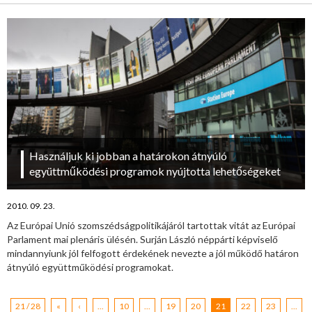
Használjuk ki jobban a határokon átnyúló
együttműködési programok nyújtotta lehetőségeket
2010. 09. 23.
Az Európai Unió szomszédságpolitikájáról tartottak vitát az Európai
Parlament mai plenáris ülésén. Surján László néppárti képviselő
mindannyiunk jól felfogott érdekének nevezte a jól működő határon
átnyúló együttműködési programokat.
21 / 28
«
‹
...
10
...
19
20
21
22
23
...