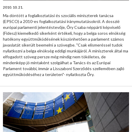
2010. 10. 21.
Ma döntött a foglalkoztatási és szociális miniszterek tanácsa
(EPSCO) a 2010-es foglalkoztatási iránymutatásokról. A dosszié
európai parlamenti jelentéstevője, Őry Csaba néppárti képviselő
(Fidesz) kiemelkedő sikerként értékeli, hogy a belga soros elnökség
hatékony együttműködésének köszönhetően a parlament számos
javaslatát sikerült beemelni a szövegbe. "Csak elismeréssel tudok
nyilatkozni a belga elnökség eddigi munkájáról. A miniszterek által ma
elfogadott szöveg persze még mindig nem tökéletes, de
mindenképp jó mintaként szolgálhat a Tanács és az Európai
Parlament további, immár a Lisszaboni Szerződés szellemében zajló
együttműködéséhez a területen"- nyilatkozta Őry.