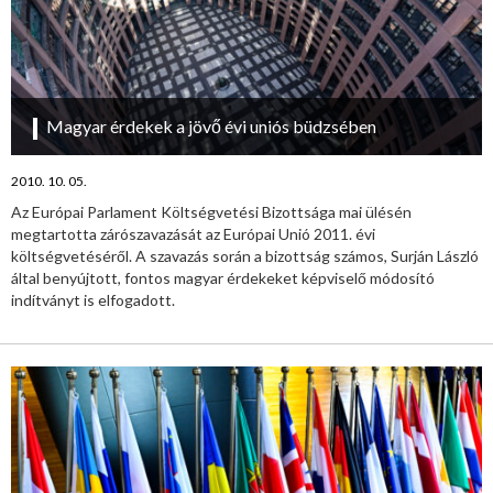
Magyar érdekek a jövő évi uniós büdzsében
2010. 10. 05.
Az Európai Parlament Költségvetési Bizottsága mai ülésén
megtartotta zárószavazását az Európai Unió 2011. évi
költségvetéséről. A szavazás során a bizottság számos, Surján László
által benyújtott, fontos magyar érdekeket képviselő módosító
indítványt is elfogadott.