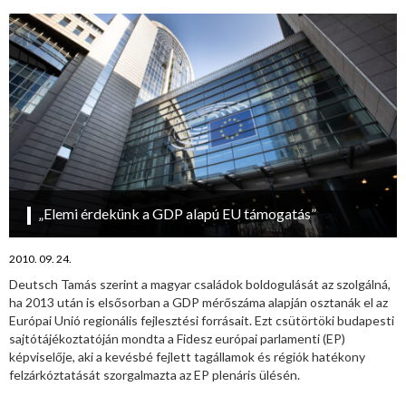
„Elemi érdekünk a GDP alapú EU támogatás”
2010. 09. 24.
Deutsch Tamás szerint a magyar családok boldogulását az szolgálná,
ha 2013 után is elsősorban a GDP mérőszáma alapján osztanák el az
Európai Unió regionális fejlesztési forrásait. Ezt csütörtöki budapesti
sajtótájékoztatóján mondta a Fidesz európai parlamenti (EP)
képviselője, aki a kevésbé fejlett tagállamok és régiók hatékony
felzárkóztatását szorgalmazta az EP plenáris ülésén.