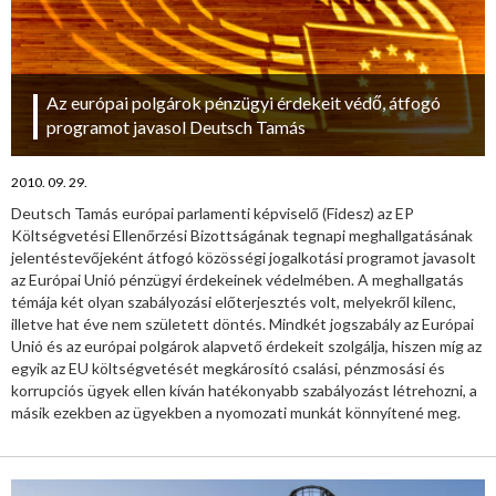
Az európai polgárok pénzügyi érdekeit védő, átfogó
programot javasol Deutsch Tamás
2010. 09. 29.
Deutsch Tamás európai parlamenti képviselő (Fidesz) az EP
Költségvetési Ellenőrzési Bizottságának tegnapi meghallgatásának
jelentéstevőjeként átfogó közösségi jogalkotási programot javasolt
az Európai Unió pénzügyi érdekeinek védelmében. A meghallgatás
témája két olyan szabályozási előterjesztés volt, melyekről kilenc,
illetve hat éve nem született döntés. Mindkét jogszabály az Európai
Unió és az európai polgárok alapvető érdekeit szolgálja, hiszen míg az
egyik az EU költségvetését megkárosító csalási, pénzmosási és
korrupciós ügyek ellen kíván hatékonyabb szabályozást létrehozni, a
másik ezekben az ügyekben a nyomozati munkát könnyítené meg.