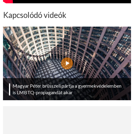
Kapcsolódó videók
Magyar Péter brüsszeli pártja a gyermekvédelemben
is LMBTQ-propagandát akar