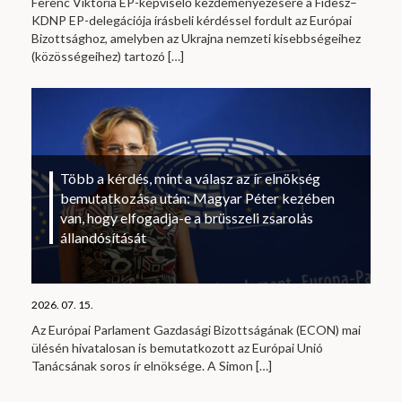
Ferenc Viktória EP-képviselő kezdeményezésére a Fidesz–
KDNP EP-delegációja írásbeli kérdéssel fordult az Európai
Bizottsághoz, amelyben az Ukrajna nemzeti kisebbségeihez
(közösségeihez) tartozó
[…]
Több a kérdés, mint a válasz az ír elnökség
bemutatkozása után: Magyar Péter kezében
van, hogy elfogadja-e a brüsszeli zsarolás
állandósítását
2026. 07. 15.
Az Európai Parlament Gazdasági Bizottságának (ECON) mai
ülésén hivatalosan is bemutatkozott az Európai Unió
Tanácsának soros ír elnöksége. A Simon
[…]