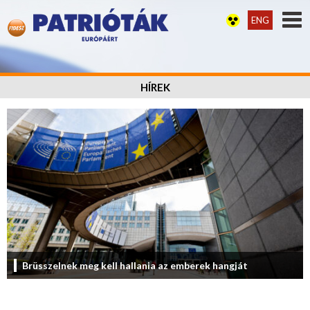
ENG
HÍREK
Brüsszelnek meg kell hallania az emberek hangját