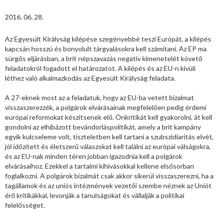
2016. 06. 28.
Az Egyesült Királyság kilépése szegényebbé teszi Európát, a kilépés
kapcsán hosszú és bonyolult tárgyalásokra kell számítani. Az EP ma
sürgős eljárásban, a brit népszavazás negatív kimenetelét követő
feladatokról fogadott el határozatot. A kilépés és az EU-n kívüli
léthez való alkalmazkodás az Egyesült Királyság feladata.
A 27-eknek most az a feladatuk, hogy az EU-ba vetett bizalmat
visszaszerezzék, a polgárok elvárásainak megfelelően pedig érdemi
európai reformokat készítsenek elő. Önkritikát kell gyakorolni, át kell
gondolni az elhibázott bevándorláspolitikát, amely a brit kampány
egyik kulcseleme volt, tiszteletben kell tartani a szubszidiaritás elvét,
jól időzített és életszerű válaszokat kell találni az európai válságokra,
és az EU-nak minden téren jobban igazodnia kell a polgárok
elvárásaihoz. Ezekkel a tartalmi kihívásokkal kellene elsősorban
foglalkozni. A polgárok bizalmát csak akkor sikerül visszaszerezni, ha a
tagállamok és az uniós intézmények vezetői szembe néznek az Uniót
érő kritikákkal, levonják a tanulságokat és vállalják a politikai
felelősséget.