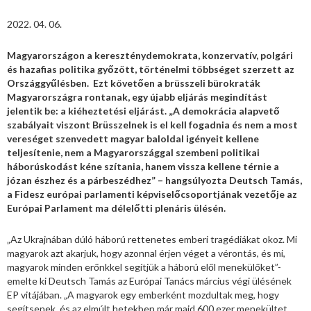
2022. 04. 06.
Magyarországon a kereszténydemokrata, konzervatív, polgári
és hazafias politika győzött, történelmi többséget szerzett az
Országgyűlésben. Ezt követően a brüsszeli bürokraták
Magyarországra rontanak, egy újabb eljárás megindítást
jelentik be: a kiéheztetési eljárást. „A demokrácia alapvető
szabályait viszont Brüsszelnek is el kell fogadnia és nem a most
vereséget szenvedett magyar baloldal igényeit kellene
teljesítenie, nem a Magyarországgal szembeni politikai
háborúskodást kéne szítania, hanem vissza kellene térnie a
józan észhez és a párbeszédhez” – hangsúlyozta Deutsch Tamás,
a Fidesz európai parlamenti képviselőcsoportjának vezetője az
Európai Parlament ma délelőtti plenáris ülésén.
„Az Ukrajnában dúló háború rettenetes emberi tragédiákat okoz. Mi
magyarok azt akarjuk, hogy azonnal érjen véget a vérontás, és mi,
magyarok minden erőnkkel segítjük a háború elől menekülőket”-
emelte ki Deutsch Tamás az Európai Tanács március végi ülésének
EP vitájában. „A magyarok egy emberként mozdultak meg, hogy
segítsenek, és az elmúlt hetekben már majd 600 ezer menekültet