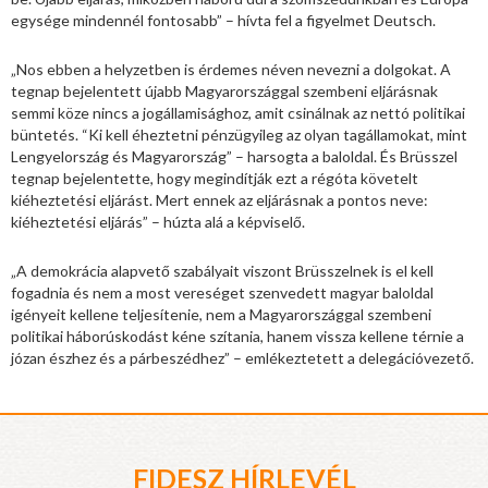
egysége mindennél fontosabb” – hívta fel a figyelmet Deutsch.
„Nos ebben a helyzetben is érdemes néven nevezni a dolgokat. A
tegnap bejelentett újabb Magyarországgal szembeni eljárásnak
semmi köze nincs a jogállamisághoz, amit csinálnak az nettó politikai
büntetés. “Ki kell éheztetni pénzügyileg az olyan tagállamokat, mint
Lengyelország és Magyarország” – harsogta a baloldal. És Brüsszel
tegnap bejelentette, hogy megindítják ezt a régóta követelt
kiéheztetési eljárást. Mert ennek az eljárásnak a pontos neve:
kiéheztetési eljárás” – húzta alá a képviselő.
„A demokrácia alapvető szabályait viszont Brüsszelnek is el kell
fogadnia és nem a most vereséget szenvedett magyar baloldal
igényeit kellene teljesítenie, nem a Magyarországgal szembeni
politikai háborúskodást kéne szítania, hanem vissza kellene térnie a
józan észhez és a párbeszédhez” – emlékeztetett a delegációvezető.
FIDESZ HÍRLEVÉL