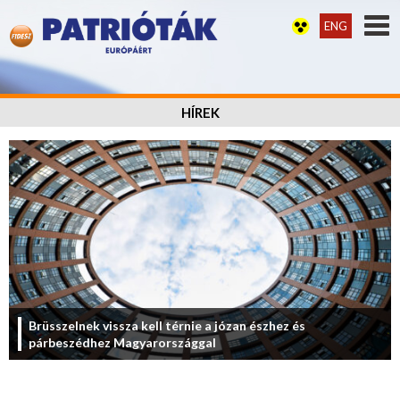
ENG
HÍREK
Brüsszelnek vissza kell térnie a józan észhez és
párbeszédhez Magyarországgal