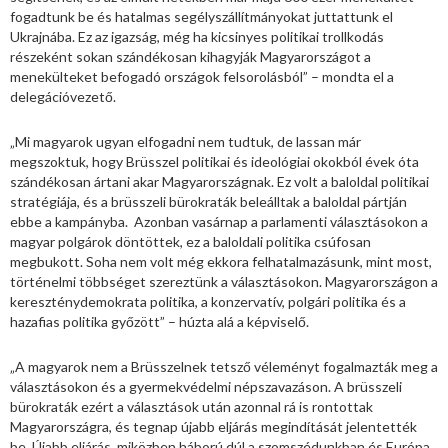
fogadtunk be és hatalmas segélyszállítmányokat juttattunk el
Ukrajnába. Ez az igazság, még ha kicsinyes politikai trollkodás
részeként sokan szándékosan kihagyják Magyarországot a
menekülteket befogadó országok felsorolásból” – mondta el a
delegációvezető.
„Mi magyarok ugyan elfogadni nem tudtuk, de lassan már
megszoktuk, hogy Brüsszel politikai és ideológiai okokból évek óta
szándékosan ártani akar Magyarországnak. Ez volt a baloldal politikai
stratégiája, és a brüsszeli bürokraták beleálltak a baloldal pártján
ebbe a kampányba. Azonban vasárnap a parlamenti választásokon a
magyar polgárok döntöttek, ez a baloldali politika csúfosan
megbukott. Soha nem volt még ekkora felhatalmazásunk, mint most,
történelmi többséget szereztünk a választásokon. Magyarországon a
kereszténydemokrata politika, a konzervatív, polgári politika és a
hazafias politika győzött” – húzta alá a képviselő.
„A magyarok nem a Brüsszelnek tetsző véleményt fogalmazták meg a
választásokon és a gyermekvédelmi népszavazáson. A brüsszeli
bürokraták ezért a választások után azonnal rá is rontottak
Magyarországra, és tegnap újabb eljárás megindítását jelentették
be. Újabb eljárás, miközben háború dúl a szomszédunkban és Európa