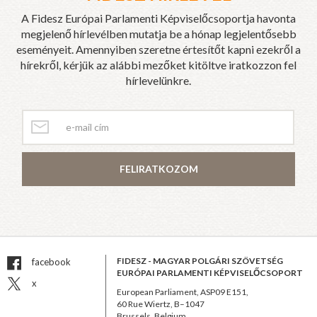
A Fidesz Európai Parlamenti Képviselőcsoportja havonta
megjelenő hírlevélben mutatja be a hónap legjelentősebb
eseményeit. Amennyiben szeretne értesítőt kapni ezekről a
hírekről, kérjük az alábbi mezőket kitöltve iratkozzon fel
hírlevelünkre.
FELIRATKOZOM
FIDESZ - MAGYAR POLGÁRI SZÖVETSÉG
facebook
EURÓPAI PARLAMENTI KÉPVISELŐCSOPORT
x
European Parliament, ASP09 E151,
60 Rue Wiertz, B–1047
Brussels, Belgium