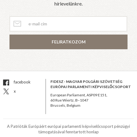
hírlevelünkre.
FELIRATKOZOM
FIDESZ - MAGYAR POLGÁRI SZÖVETSÉG
facebook
EURÓPAI PARLAMENTI KÉPVISELŐCSOPORT
x
European Parliament, ASP09 E151,
60 Rue Wiertz, B–1047
Brussels, Belgium
A Patrióták Európáért európai parlamenti képviselőcsoport pénzügyi
támogatásával fenntartott honlap