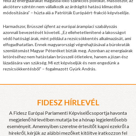
felül az energiaárakat magasba lökő szankciós politikát. Másodszor, az
akcióterv szintén nem vállalkozik az árdrágító hatású klímacélok
módosítására” – húzta alá a Patrióták Európáért-frakció képviselője.
Harmadszor, Brüsszel újfent az európai árampiaci szabályozás
azonnali bevezetését követeli. „Ez ellehetetlenítené a lakosságot
védő hatósági árak, mint például a rezsicsökkentés alkalmazását, ami
elfogadhatatlan. Ennek magyarországi végrehajtásával a bürokraták
szemlátomást Magyar Péteréket bízták meg. Azonban az energiaárak
letöréséhez nem hatástalan brüsszeli ötletekre, hanem a józan ész
lázadására van szükség. Mi ezt képviseljük és nem engedünk a
rezsicsökkentésből” – fogalmazott Gyürk András.
FIDESZ HÍRLEVÉL
A Fidesz Európai Parlamenti Képviselőcsoportja havonta
megjelenő hírlevélben mutatja be a hónap legjelentősebb
eseményeit. Amennyiben szeretne értesítőt kapni ezekről a
hírekről, kérjük az alábbi mezőket kitöltve iratkozzon fel