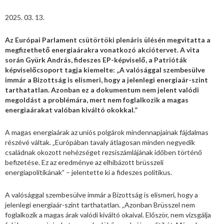
2025. 03. 13.
Az Európai Parlament csütörtöki plenáris ülésén megvitatta a
megfizethető energiaárakra vonatkozó akciótervet. A vita
során Gyürk András, fideszes EP-képviselő, a Patrióták
képviselőcsoport tagja kiemelte: „A valósággal szembesülve
immár a Bizottság is elismeri, hogy a jelenlegi energiaár-szint
tarthatatlan. Azonban ez a dokumentum nem jelent valódi
megoldást a problémára, mert nem foglalkozik a magas
energiaárakat valóban kiváltó okokkal.”
A magas energiaárak az uniós polgárok mindennapjainak fájdalmas
részévé váltak. „Európában tavaly átlagosan minden negyedik
családnak okozott nehézséget rezsiszámlájának időben történő
befizetése. Ez az eredménye az elhibázott brüsszeli
energiapolitikának” – jelentette ki a fideszes politikus.
A valósággal szembesülve immár a Bizottság is elismeri, hogy a
jelenlegi energiaár-szint tarthatatlan. „Azonban Brüsszel nem
foglalkozik a magas árak valódi kiváltó okaival. Először, nem vizsgálja