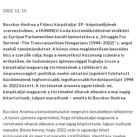
2022. 11. 15.
Bocskor Andrea a Fidesz kárpátaljai EP- képviselőjének
szervezésében, a HUNINEU iroda közreműködésével elsőként
az Európai Parlamentben került bemutatásra a „Struggle For
Survival -The Transcarpathian Hungarians (1944–2022)” c. angol
nyelvű tanulmánykötet. A könyv címe meglehetősen beszédes
hisz a szerzők célja, hogy a nemzetközi közönség számára is
érthetően, de tudományos igényességgel foglalja össze a
kárpátaljai magyarság történetének a túlélésért és
önazonosságért, politikai, nyelvi-oktatási jogokért folytatott
küzdelmeinek legfontosabb, legviharosabb fordulópontjait 1944
és 2022 között. A történetek üzenete egyértelmű: mi,
kárpátaljai magyarok a történelmi viharok ellenére a mai napig
kitartottunk, talpon maradtunk – emelte ki Bocskor Andrea.
Bocskor Andrea a könyvbemutatót megnyitó beszédében kifejtette:
„A kötet üzenete egyértelmű, hogy mi kárpátaljai magyarok a
történelmi viharok ellenére a mai napig kitartottunk, talpon tudtunk
maradni. Bízom benne, hogy 2022 után is ugyanígy kitart
közösségünk és meg tud maradni szülőföldjén, identitása, nyelve,