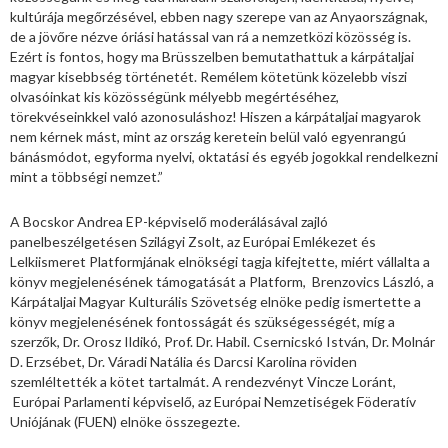
kultúrája megőrzésével, ebben nagy szerepe van az Anyaországnak,
de a jövőre nézve óriási hatással van rá a nemzetközi közösség is.
Ezért is fontos, hogy ma Brüsszelben bemutathattuk a kárpátaljai
magyar kisebbség történetét. Remélem kötetünk közelebb viszi
olvasóinkat kis közösségünk mélyebb megértéséhez,
törekvéseinkkel való azonosuláshoz! Hiszen a kárpátaljai magyarok
nem kérnek mást, mint az ország keretein belül való egyenrangú
bánásmódot, egyforma nyelvi, oktatási és egyéb jogokkal rendelkezni
mint a többségi nemzet.”
A Bocskor Andrea EP-képviselő moderálásával zajló
panelbeszélgetésen Szilágyi Zsolt, az Európai Emlékezet és
Lelkiismeret Platformjának elnökségi tagja kifejtette, miért vállalta a
könyv megjelenésének támogatását a Platform, Brenzovics László, a
Kárpátaljai Magyar Kulturális Szövetség elnöke pedig ismertette a
könyv megjelenésének fontosságát és szükségességét, míg a
szerzők, Dr. Orosz Ildikó, Prof. Dr. Habil. Csernicskó István, Dr. Molnár
D. Erzsébet, Dr. Váradi Natália és Darcsi Karolina röviden
szemléltették a kötet tartalmát. A rendezvényt Vincze Loránt,
Európai Parlamenti képviselő, az Európai Nemzetiségek Föderatív
Uniójának (FUEN) elnöke összegezte.