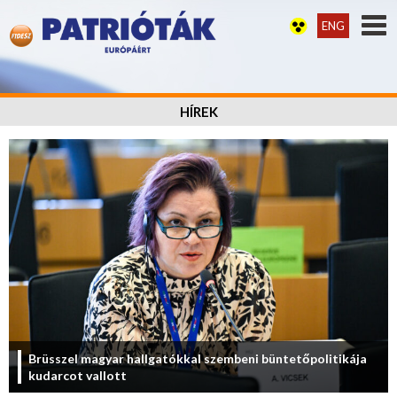
ENG
HÍREK
Brüsszel magyar hallgatókkal szembeni büntetőpolitikája
kudarcot vallott