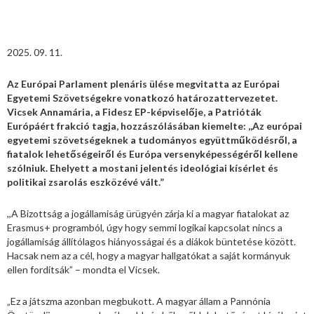
2025. 09. 11.
Az Európai Parlament plenáris ülése megvitatta az Európai
Egyetemi Szövetségekre vonatkozó határozattervezetet.
Vicsek Annamária, a Fidesz EP-képviselője, a Patrióták
Európáért frakció tagja, hozzászólásában kiemelte: ,,Az európai
egyetemi szövetségeknek a tudományos együttműködésről, a
fiatalok lehetőségeiről és Európa versenyképességéről kellene
szólniuk. Ehelyett a mostani jelentés ideológiai kísérlet és
politikai zsarolás eszközévé vált.”
,,A Bizottság a jogállamiság ürügyén zárja ki a magyar fiatalokat az
Erasmus+ programból, úgy hogy semmi logikai kapcsolat nincs a
jogállamiság állítólagos hiányosságai és a diákok büntetése között.
Hacsak nem az a cél, hogy a magyar hallgatókat a saját kormányuk
ellen fordítsák” – mondta el Vicsek.
„Ez a játszma azonban megbukott. A magyar állam a Pannónia