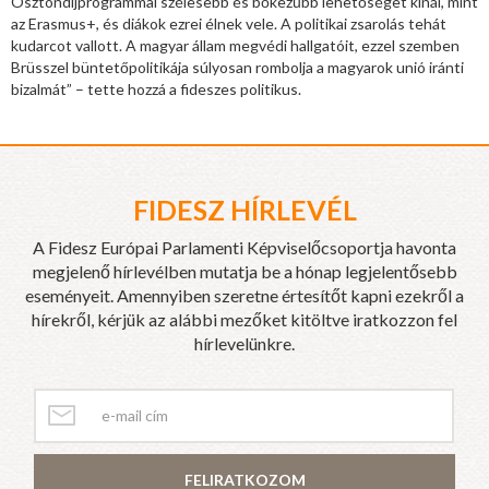
Ösztöndíjprogrammal szélesebb és bőkezűbb lehetőséget kínál, mint
az Erasmus+, és diákok ezrei élnek vele. A politikai zsarolás tehát
kudarcot vallott. A magyar állam megvédi hallgatóit, ezzel szemben
Brüsszel büntetőpolitikája súlyosan rombolja a magyarok unió iránti
bizalmát” – tette hozzá a fideszes politikus.
FIDESZ HÍRLEVÉL
A Fidesz Európai Parlamenti Képviselőcsoportja havonta
megjelenő hírlevélben mutatja be a hónap legjelentősebb
eseményeit. Amennyiben szeretne értesítőt kapni ezekről a
hírekről, kérjük az alábbi mezőket kitöltve iratkozzon fel
hírlevelünkre.
FELIRATKOZOM