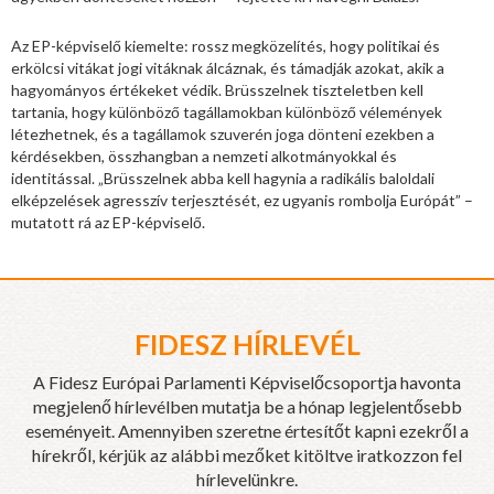
Az EP-képviselő kiemelte: rossz megközelítés, hogy politikai és
erkölcsi vitákat jogi vitáknak álcáznak, és támadják azokat, akik a
hagyományos értékeket védik. Brüsszelnek tiszteletben kell
tartania, hogy különböző tagállamokban különböző vélemények
létezhetnek, és a tagállamok szuverén joga dönteni ezekben a
kérdésekben, összhangban a nemzeti alkotmányokkal és
identitással. „Brüsszelnek abba kell hagynia a radikális baloldali
elképzelések agresszív terjesztését, ez ugyanis rombolja Európát” –
mutatott rá az EP-képviselő.
FIDESZ HÍRLEVÉL
A Fidesz Európai Parlamenti Képviselőcsoportja havonta
megjelenő hírlevélben mutatja be a hónap legjelentősebb
eseményeit. Amennyiben szeretne értesítőt kapni ezekről a
hírekről, kérjük az alábbi mezőket kitöltve iratkozzon fel
hírlevelünkre.