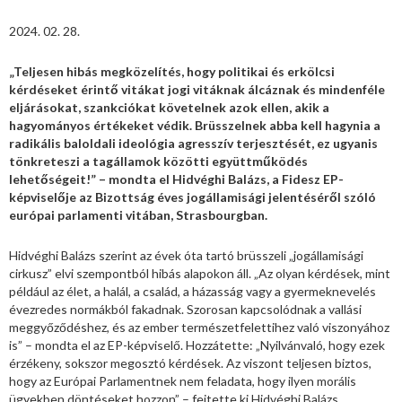
2024. 02. 28.
„Teljesen hibás megközelítés, hogy politikai és erkölcsi
kérdéseket érintő vitákat jogi vitáknak álcáznak és mindenféle
eljárásokat, szankciókat követelnek azok ellen, akik a
hagyományos értékeket védik. Brüsszelnek abba kell hagynia a
radikális baloldali ideológia agresszív terjesztését, ez ugyanis
tönkreteszi a tagállamok közötti együttműködés
lehetőségeit!” – mondta el Hidvéghi Balázs, a Fidesz EP-
képviselője az Bizottság éves jogállamisági jelentéséről szóló
európai parlamenti vitában, Strasbourgban.
Hidvéghi Balázs szerint az évek óta tartó brüsszeli „jogállamisági
cirkusz” elvi szempontból hibás alapokon áll. „Az olyan kérdések, mint
például az élet, a halál, a család, a házasság vagy a gyermeknevelés
évezredes normákból fakadnak. Szorosan kapcsolódnak a vallási
meggyőződéshez, és az ember természetfelettihez való viszonyához
is” – mondta el az EP-képviselő. Hozzátette: „Nyilvánvaló, hogy ezek
érzékeny, sokszor megosztó kérdések. Az viszont teljesen biztos,
hogy az Európai Parlamentnek nem feladata, hogy ilyen morális
ügyekben döntéseket hozzon” – fejtette ki Hidvéghi Balázs.