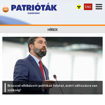
ENG
HÍREK
Brüsszel elhibázott politikát folytat, ezért változásra van
szükség!