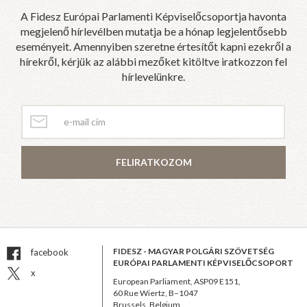
A Fidesz Európai Parlamenti Képviselőcsoportja havonta
megjelenő hírlevélben mutatja be a hónap legjelentősebb
eseményeit. Amennyiben szeretne értesítőt kapni ezekről a
hírekről, kérjük az alábbi mezőket kitöltve iratkozzon fel
hírlevelünkre.
FELIRATKOZOM
FIDESZ - MAGYAR POLGÁRI SZÖVETSÉG
facebook
EURÓPAI PARLAMENTI KÉPVISELŐCSOPORT
x
European Parliament, ASP09 E151,
60 Rue Wiertz, B–1047
Brussels, Belgium