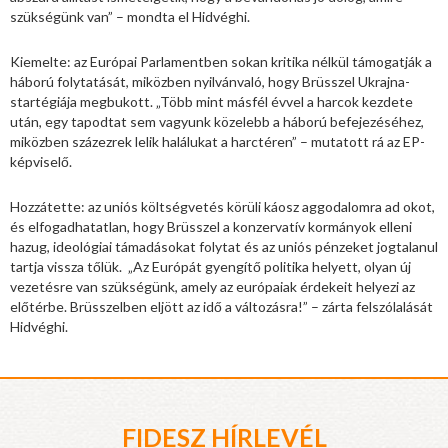
szükségünk van” – mondta el Hidvéghi.
Kiemelte: az Európai Parlamentben sokan kritika nélkül támogatják a
háború folytatását, miközben nyilvánvaló, hogy Brüsszel Ukrajna-
startégiája megbukott. „Több mint másfél évvel a harcok kezdete
után, egy tapodtat sem vagyunk közelebb a háború befejezéséhez,
miközben százezrek lelik halálukat a harctéren” – mutatott rá az EP-
képviselő.
Hozzátette: az uniós költségvetés körüli káosz aggodalomra ad okot,
és elfogadhatatlan, hogy Brüsszel a konzervatív kormányok elleni
hazug, ideológiai támadásokat folytat és az uniós pénzeket jogtalanul
tartja vissza tőlük. „Az Európát gyengítő politika helyett, olyan új
vezetésre van szükségünk, amely az európaiak érdekeit helyezi az
előtérbe. Brüsszelben eljött az idő a változásra!” – zárta felszólalását
Hidvéghi.
FIDESZ HÍRLEVÉL