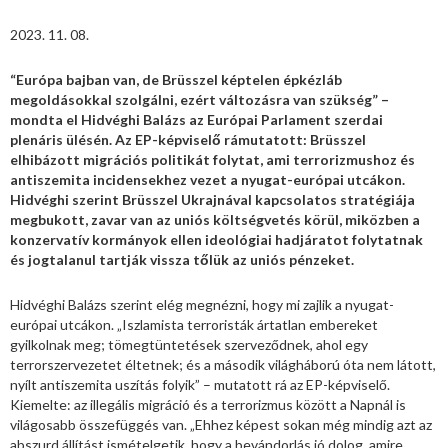
2023. 11. 08.
“Európa bajban van, de Brüsszel képtelen épkézláb
megoldásokkal szolgálni, ezért változásra van szükség” –
mondta el Hidvéghi Balázs az Európai Parlament szerdai
plenáris ülésén. Az EP-képviselő rámutatott: Brüsszel
elhibázott migrációs politikát folytat, ami terrorizmushoz és
antiszemita incidensekhez vezet a nyugat-európai utcákon.
Hidvéghi szerint Brüsszel Ukrajnával kapcsolatos stratégiája
megbukott, zavar van az uniós költségvetés körül, miközben a
konzervatív kormányok ellen ideológiai hadjáratot folytatnak
és jogtalanul tartják vissza tőlük az uniós pénzeket.
Hidvéghi Balázs szerint elég megnézni, hogy mi zajlik a nyugat-
európai utcákon. „Iszlamista terroristák ártatlan embereket
gyilkolnak meg; tömegtüntetések szerveződnek, ahol egy
terrorszervezetet éltetnek; és a második világháború óta nem látott,
nyílt antiszemita uszítás folyik” – mutatott rá az EP-képviselő.
Kiemelte: az illegális migráció és a terrorizmus között a Napnál is
világosabb összefüggés van. „Ehhez képest sokan még mindig azt az
abszurd állítást ismételgetik, hogy a bevándorlás jó dolog, amire