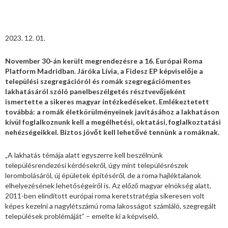
2023. 12. 01.
November 30-án került megrendezésre a 16. Európai Roma
Platform Madridban. Járóka Lívia, a Fidesz EP képviselője a
települési szegregációról és romák szegregációmentes
lakhatásáról szóló panelbeszélgetés résztvevőjeként
ismertette a sikeres magyar intézkedéseket. Emlékeztetett
továbbá: a romák életkörülményeinek javításához a lakhatáson
kívül foglalkoznunk kell a megélhetési, oktatási, foglalkoztatási
nehézségeikkel. Biztos jövőt kell lehetővé tennünk a romáknak.
„A lakhatás témája alatt egyszerre kell beszélnünk
településrendezési kérdésekről, úgy mint településrészek
lerombolásáról, új épületek építéséről, de a roma hajléktalanok
elhelyezésének lehetőségeiről is. Az előző magyar elnökség alatt,
2011-ben elindított európai roma keretstratégia sikeresen volt
képes kezelni a nagylétszámú roma lakosságot számláló, szegregált
települések problémáját” – emelte ki a képviselő.