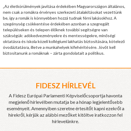
„Az életkörülmények javítása érdekében Magyarországon általános,
nem csak a romákra érvényes szerkezeti átalakításokat vezettünk
be, így a romák is könnyebben hozzá tudnak férni lakásokhoz. A
szegénység csökkentése érdekében azonban a szegregált
településeken és telepen élőknek további segítségre van
szükségük: adókedvezményekre és mentességekre, minőségi
oktatásra és iskola közeli kollégiumi lakhatás biztosítására, kötelező
óvodáztatásra, illetve a munkahelyek kifehérítésére. Jövőt kell
biztosítanunk a romáknak – zárta gondolatait a politikus.
FIDESZ HÍRLEVÉL
A Fidesz Európai Parlamenti Képviselőcsoportja havonta
megjelenő hírlevélben mutatja be a hónap legjelentősebb
eseményeit. Amennyiben szeretne értesítőt kapni ezekről a
hírekről, kérjük az alábbi mezőket kitöltve iratkozzon fel
hírlevelünkre.