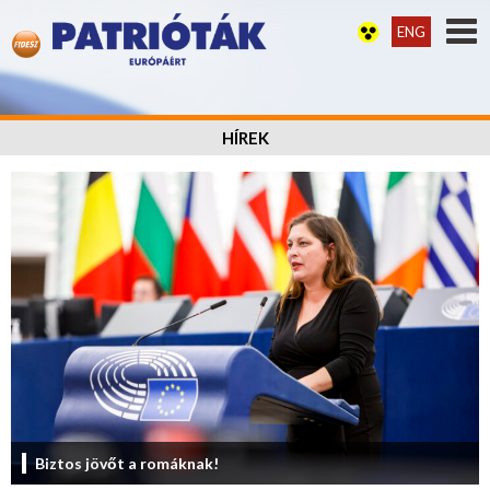
ENG
HÍREK
Biztos jövőt a romáknak!