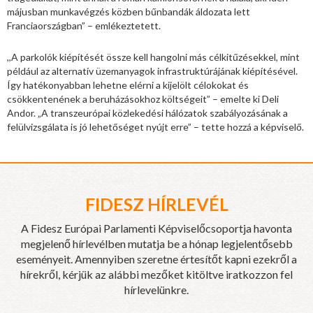
májusban munkavégzés közben bűnbandák áldozata lett
Franciaországban” – emlékeztetett.
,,A parkolók kiépítését össze kell hangolni más célkitűzésekkel, mint
például az alternatív üzemanyagok infrastruktúrájának kiépítésével.
Így hatékonyabban lehetne elérni a kijelölt célokokat és
csökkentenének a beruházásokhoz költségeit” – emelte ki Deli
Andor. „A transzeurópai közlekedési hálózatok szabályozásának a
felülvizsgálata is jó lehetőséget nyújt erre” – tette hozzá a képviselő.
FIDESZ HÍRLEVÉL
A Fidesz Európai Parlamenti Képviselőcsoportja havonta
megjelenő hírlevélben mutatja be a hónap legjelentősebb
eseményeit. Amennyiben szeretne értesítőt kapni ezekről a
hírekről, kérjük az alábbi mezőket kitöltve iratkozzon fel
hírlevelünkre.