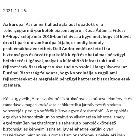
2021. 11. 25.
Az Európai Parlament állásfoglalást fogadott el a
tehergépjármű-parkolók biztonságáról. Kósa Ádám, a Fidesz
EP-képviselője már 2018-ban felhívta a figyelmet, hogy túl kevés
őrzött parkoló van Európa útjain, ez pedig komoly
problémákhoz vezethet. Deli Andor emlékeztetett: a
biztonságos és őrzött parkolók kiépítése hatalmas pénzügyi
befektetést igényel, melyet a különböző infrastrukturális
fejlesztések összekapcsolása tud orvosolni. Hangsúlyozta: az
Európai Bizottság feladata, hogy koordinálja a tagállami
fejlesztéseket és megfelelő pénzügyi hátteret biztosítson ezek
számára.
Kósa úgy véli: „A rossz pihenési körülmények, a bűncselekmények és
támadások magas kockázata csökkentik a járművezetői szakma
vonzerejét, pedig a sofőrök hiánya egyre érezhetőbb”. „A megoldás
egy olyan harmonizált uniós szabvány alkalmazása lehetne, amely
egyértelműen meghatározná a teherautó-parkolók kötelező
biztonsági és kényelmi szintjét. Így el lehetne kerülni olyan
tragédiákat, mint annak a román kamionsofőrnek a halála, aki idén