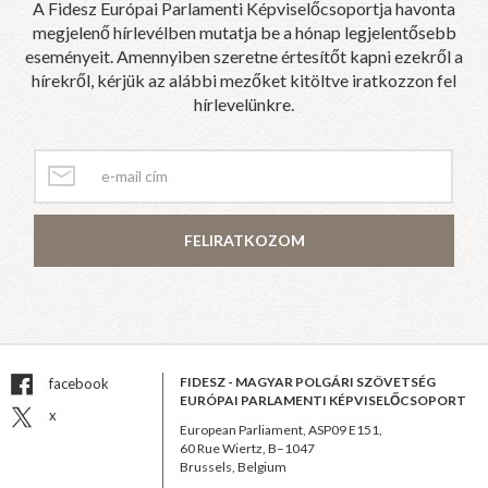
A Fidesz Európai Parlamenti Képviselőcsoportja havonta
megjelenő hírlevélben mutatja be a hónap legjelentősebb
eseményeit. Amennyiben szeretne értesítőt kapni ezekről a
hírekről, kérjük az alábbi mezőket kitöltve iratkozzon fel
hírlevelünkre.
FELIRATKOZOM
FIDESZ - MAGYAR POLGÁRI SZÖVETSÉG
facebook
EURÓPAI PARLAMENTI KÉPVISELŐCSOPORT
x
European Parliament, ASP09 E151,
60 Rue Wiertz, B–1047
Brussels, Belgium