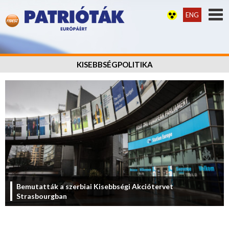
ENG
KISEBBSÉGPOLITIKA
Bemutatták a szerbiai Kisebbségi Akciótervet
Strasbourgban