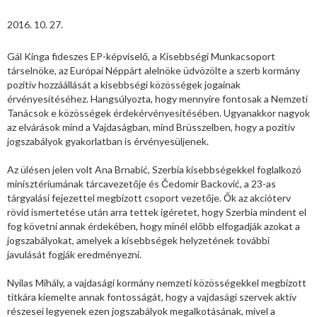
2016. 10. 27.
Gál Kinga fideszes EP-képviselő, a Kisebbségi Munkacsoport
társelnöke, az Európai Néppárt alelnöke üdvözölte a szerb kormány
pozitív hozzáállását a kisebbségi közösségek jogainak
érvényesítéséhez. Hangsúlyozta, hogy mennyire fontosak a Nemzeti
Tanácsok e közösségek érdekérvényesítésében. Ugyanakkor nagyok
az elvárások mind a Vajdaságban, mind Brüsszelben, hogy a pozitív
jogszabályok gyakorlatban is érvényesüljenek.
Az ülésen jelen volt Ana Brnabić, Szerbia kisebbségekkel foglalkozó
minisztériumának tárcavezetője és Čedomir Backović, a 23-as
tárgyalási fejezettel megbízott csoport vezetője. Ők az akcióterv
rövid ismertetése után arra tettek igéretet, hogy Szerbia mindent el
fog követni annak érdekében, hogy minél előbb elfogadják azokat a
jogszabályokat, amelyek a kisebbségek helyzetének további
javulását fogják eredményezni.
Nyilas Mihály, a vajdasági kormány nemzeti közösségekkel megbízott
titkára kiemelte annak fontosságát, hogy a vajdasági szervek aktív
részesei legyenek ezen jogszabályok megalkotásának, mivel a