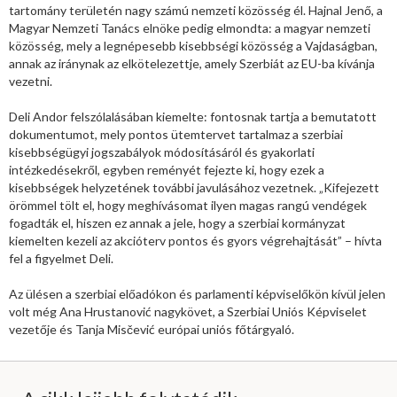
tartomány területén nagy számú nemzeti közösség él. Hajnal Jenő, a
Magyar Nemzeti Tanács elnöke pedig elmondta: a magyar nemzeti
közösség, mely a legnépesebb kisebbségi közösség a Vajdaságban,
annak az iránynak az elkötelezettje, amely Szerbiát az EU-ba kívánja
vezetni.
Deli Andor felszólalásában kiemelte: fontosnak tartja a bemutatott
dokumentumot, mely pontos ütemtervet tartalmaz a szerbiai
kisebbségügyi jogszabályok módosításáról és gyakorlati
intézkedésekről, egyben reményét fejezte ki, hogy ezek a
kisebbségek helyzetének további javulásához vezetnek. „Kifejezett
örömmel tölt el, hogy meghívásomat ilyen magas rangú vendégek
fogadták el, hiszen ez annak a jele, hogy a szerbiai kormányzat
kiemelten kezeli az akcióterv pontos és gyors végrehajtását” – hívta
fel a figyelmet Deli.
Az ülésen a szerbiai előadókon és parlamenti képviselőkön kívül jelen
volt még Ana Hrustanović nagykövet, a Szerbiai Uniós Képviselet
vezetője és Tanja Misčević európai uniós főtárgyaló.