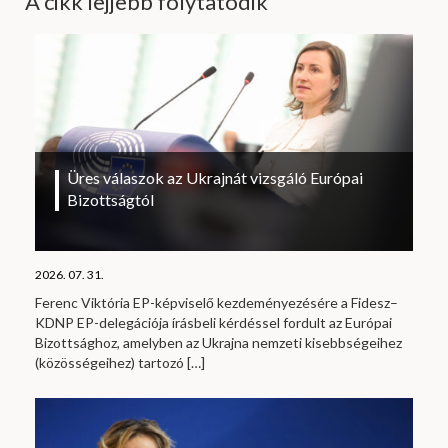
A cikk lejjebb folytatódik
Üres válaszok az Ukrajnát vizsgáló Európai
Bizottságtól
2026. 07. 31.
Ferenc Viktória EP-képviselő kezdeményezésére a Fidesz–
KDNP EP-delegációja írásbeli kérdéssel fordult az Európai
Bizottsághoz, amelyben az Ukrajna nemzeti kisebbségeihez
(közösségeihez) tartozó
[…]