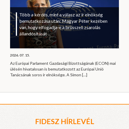
Több a kérdés, mint a válasz az ír elnökség
bemutatkozása után: Magyar Péter kezében
van, hogy elfogadja-e a brüsszeli zsarolás
állandósítását
2026. 07. 15.
Az Európai Parlament Gazdasági Bizottságának (ECON) mai
ülésén hivatalosan is bemutatkozott az Európai Unió
Tanácsának soros ír elnöksége. A Simon
[…]
FIDESZ HÍRLEVÉL