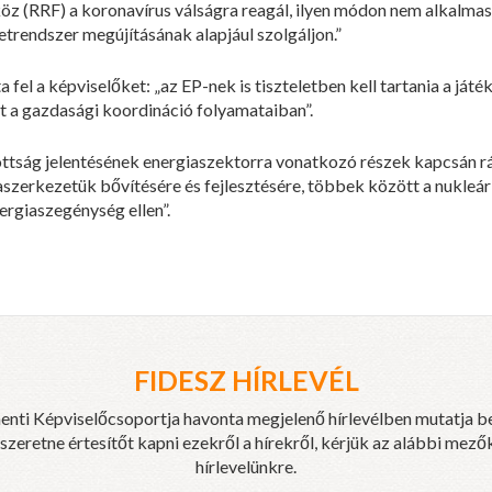
köz (RRF) a koronavírus válságra reagál, ilyen módon nem alkalmas
etrendszer megújításának alapjául szolgáljon.”
 fel a képviselőket: „az EP-nek is tiszteletben kell tartania a ját
 a gazdasági koordináció folyamataiban”.
ttság jelentésének energiaszektorra vonatkozó részek kapcsán r
iaszerkezetük bővítésére és fejlesztésére, többek között a nukleá
ergiaszegénység ellen”.
FIDESZ HÍRLEVÉL
enti Képviselőcsoportja havonta megjelenő hírlevélben mutatja b
eretne értesítőt kapni ezekről a hírekről, kérjük az alábbi mezők
hírlevelünkre.