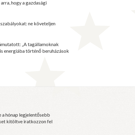
 arra, hogy a gazdasági
ékszabályokat: ne követeljen
ámutatott: „A tagállamoknak
ris energiába történő beruházások
e a hónap legjelentősebb
et kitöltve iratkozzon fel