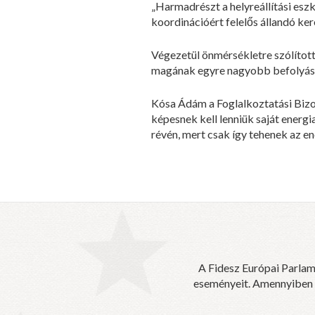
„Harmadrészt a helyreállítási esz
koordinációért felelős állandó ker
Végezetül önmérsékletre szólította
magának egyre nagyobb befolyást
Kósa Ádám a Foglalkoztatási Bizo
képesnek kell lenniük saját energ
révén, mert csak így tehenek az en
A Fidesz Európai Parlam
eseményeit. Amennyiben sz