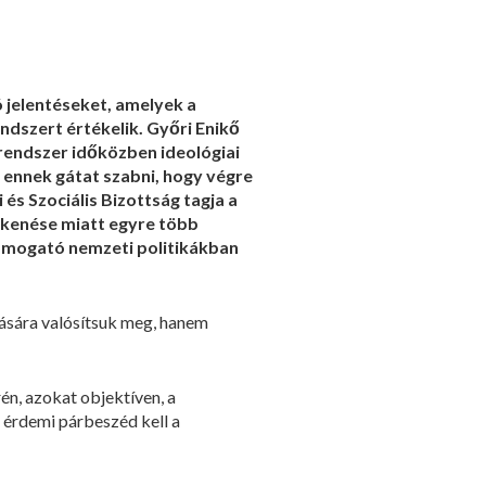
 jelentéseket, amelyek a
dszert értékelik. Győri Enikő
trendszer időközben ideológiai
e ennek gátat szabni, hogy végre
s Szociális Bizottság tagja a
kkenése miatt egyre több
ámogató nemzeti politikákban
vására valósítsuk meg, hanem
én, azokat objektíven, a
z érdemi párbeszéd kell a