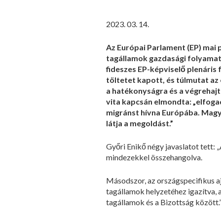
2023. 03. 14.
Az Európai Parlament (EP) mai 
tagállamok gazdasági folyamata
fideszes EP-képviselő plenáris
töltetet kapott, és túlmutat az
a hatékonyságra és a végrehajt
vita kapcsán elmondta: „elfog
migránst hívna Európába. Magy
látja a megoldást.”
Győri Enikő négy javaslatot tett:
mindezekkel összehangolva.
Másodszor, az országspecifikus aj
tagállamok helyzetéhez igazítva, a
tagállamok és a Bizottság között.