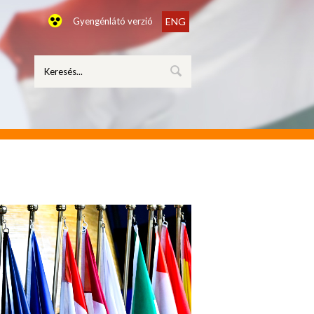
Gyengénlátó verzió
ENG