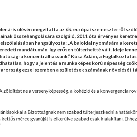
plenáris ülésén megvitatta az
ún.
európai szemeszterről szóló
inak összehangolására szolgáló, 2011 óta érvényes keretren
 felszólalásában hangsúlyozta: „A baloldal nyomására a kere
 eredeti mandátumán, így erősen túlterheltté vált. Ideje lenn
hatóságra koncentrálhassunk.” Kósa Ádám, a Foglalkoztatási é
adhatatlan, hogy a jelentés a munkaképes korú népesség csö
arország ezzel szemben a születések számának növelését t
 „A zöldítést ne a versenyképesség, a kohézió és a konvergencia ro
ánlásokkal a Bizottságnak nem szabad túlterjeszkedni a hatáskör
 kettős mérce gyanúját is elkerülve szabad csak kialakítani. Ehhe
”