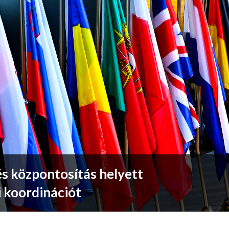
 és központosítás helyett
 koordinációt