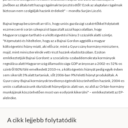
jövőben az általa tett hazug rágalmak terjesztésétől! Ezek az alaptalan rágalmak
biztosan nem szolgálják hazánk érdekeit" – mondta Surján László.
Bajnai tegnap beszámolt arról is, hogy uniós gazdasági szakértőkkel folytatott
eszmecseréi során szkepszist tapasztalt azzal kapcsolatban, hogy
Magyarországon tartható-e a költségvetési hiány 3 százalék alatti szintje.
"Képmutató és hiteltelen, hogy az a Bajnai Gordon aggódik a magyar
költségvetési hiány miatt, aki először, mint a Gyurcsány kormány minisztere,
majd, mint miniszterelnök vett részt hazánk eladósításában. Ezúton
emlékeztetjük Bajnai Gordont: a szocialista-szabaddemokrata kormányok
regnálása alatt Magyarország államadóssága GDP arányosan a 2002-es 52%-os
szintről 80% fölé emelkedett 2010-re, a költségvetés hiányát pedig egyik évben
sem sikerült 3% alatt tartaniuk, sőt 2006-ban 9% feletti hiányt produkáltak. A
Gyurcsány-Bajnai kormányok tevékenységének köszönhetően hazánk, 2004-es
uniós csatlakozásunk óta túlzott hiányeljárás alatt van, ez alól az Orbán-kormány
munkájának köszönhetően most van esélyünk kikerülni" – emlékeztetett az EP-
alelnöke.
A cikk lejjebb folytatódik