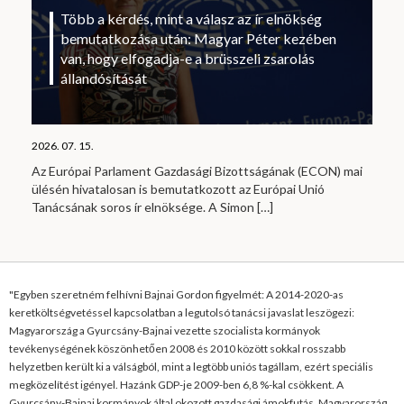
Több a kérdés, mint a válasz az ír elnökség
bemutatkozása után: Magyar Péter kezében
van, hogy elfogadja-e a brüsszeli zsarolás
állandósítását
2026. 07. 15.
Az Európai Parlament Gazdasági Bizottságának (ECON) mai
ülésén hivatalosan is bemutatkozott az Európai Unió
Tanácsának soros ír elnöksége. A Simon
[…]
"Egyben szeretném felhívni Bajnai Gordon figyelmét: A 2014-2020-as
keretköltségvetéssel kapcsolatban a legutolsó tanácsi javaslat leszögezi:
Magyarország a Gyurcsány-Bajnai vezette szocialista kormányok
tevékenységének köszönhetően 2008 és 2010 között sokkal rosszabb
helyzetben került ki a válságból, mint a legtöbb uniós tagállam, ezért speciális
megközelítést igényel. Hazánk GDP-je 2009-ben 6,8 %-kal csökkent. A
Gyurcsány-Bajnai kormányok által okozott gazdasági ámokfutás, Magyarország