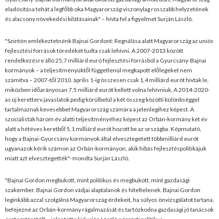
eladósítása tehát a legfőbb oka Magyarország viszonylag rosszabb helyzetének
és alacsony növekedési kilátásainak" – hívta fel a figyelmet Surján László.
"Szintén emlékeztetnénk Bajnai Gordont: Regnálása alatt Magyarország az uniós
fejlesztési források töredékét tudta csak lehívni. A 2007-2013 között
rendelkezésre álló 25,7 milliárd euró fejlesztési forrásból a Gyurcsány-Bajnai
kormányok – a teljesítményüktől függetlenül megkapott előlegeket nem
számítva – 2007-től 2010. április 1-ig összesen csak 1,4 milliárd eurót hívtak le,
miközben időarányosan 7,5 milliárd eurót kellett volna lehívniuk. A 2014-2020-
as új keretterv javaslatok pedig körülbelül a két összeg közötti különbséggel
tartalmaznak kevesebbet Magyarország számára a jelenlegihez képest. A
szocialisták három év alatti teljesítményéhez képest az Orbán-kormány két év
alatt a hétéves keretből 5,1 milliárd eurót hozott be az országba. Képmutató,
hogy a Bajnai-Gyurcsány kormányok által elvesztegetett többmilliárd eurót
ugyanazok kérik számon az Orbán-kormányon, akik hibás fejlesztéspolitikájuk
miatt azt elvesztegették"- mondta Surján László.
"Bajnai Gordon megbukott, mint politikus és megbukott, mint gazdasági
szakember. Bajnai Gordon vádjai alaptalanok és hiteltelenek. Bajnai Gordon
leginkább azzal szolgálná Magyarország érdekeit, ha súlyos önvizsgálatot tartana,
befejezné az Orbán-kormány rágalmazását és tartózkodna gazdasági jó tanácsok