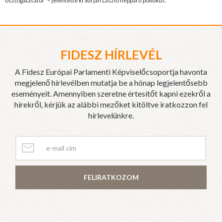
osztogatásától" – jelentette ki Surján László néppárti politikus.
FIDESZ HÍRLEVÉL
A Fidesz Európai Parlamenti Képviselőcsoportja havonta
megjelenő hírlevélben mutatja be a hónap legjelentősebb
eseményeit. Amennyiben szeretne értesítőt kapni ezekről a
hírekről, kérjük az alábbi mezőket kitöltve iratkozzon fel
hírlevelünkre.
FELIRATKOZOM