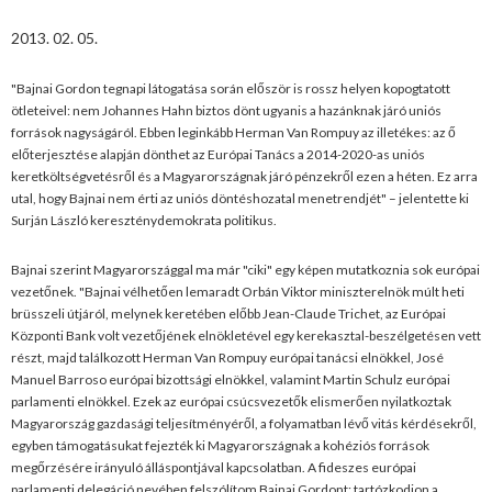
2013. 02. 05.
"Bajnai Gordon tegnapi látogatása során először is rossz helyen kopogtatott
ötleteivel: nem Johannes Hahn biztos dönt ugyanis a hazánknak járó uniós
források nagyságáról. Ebben leginkább Herman Van Rompuy az illetékes: az ő
előterjesztése alapján dönthet az Európai Tanács a 2014-2020-as uniós
keretköltségvetésről és a Magyarországnak járó pénzekről ezen a héten. Ez arra
utal, hogy Bajnai nem érti az uniós döntéshozatal menetrendjét" – jelentette ki
Surján László kereszténydemokrata politikus.
Bajnai szerint Magyarországgal ma már "ciki" egy képen mutatkoznia sok európai
vezetőnek. "Bajnai vélhetően lemaradt Orbán Viktor miniszterelnök múlt heti
brüsszeli útjáról, melynek keretében előbb Jean-Claude Trichet, az Európai
Központi Bank volt vezetőjének elnökletével egy kerekasztal-beszélgetésen vett
részt, majd találkozott Herman Van Rompuy európai tanácsi elnökkel, José
Manuel Barroso európai bizottsági elnökkel, valamint Martin Schulz európai
parlamenti elnökkel. Ezek az európai csúcsvezetők elismerően nyilatkoztak
Magyarország gazdasági teljesítményéről, a folyamatban lévő vitás kérdésekről,
egyben támogatásukat fejezték ki Magyarországnak a kohéziós források
megőrzésére irányuló álláspontjával kapcsolatban. A fideszes európai
parlamenti delegáció nevében felszólítom Bajnai Gordont: tartózkodjon a