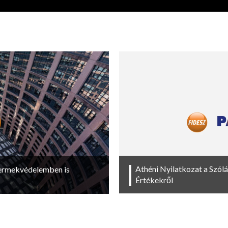
Athéni Nyilatkozat a Szól
yermekvédelemben is
Értékekről