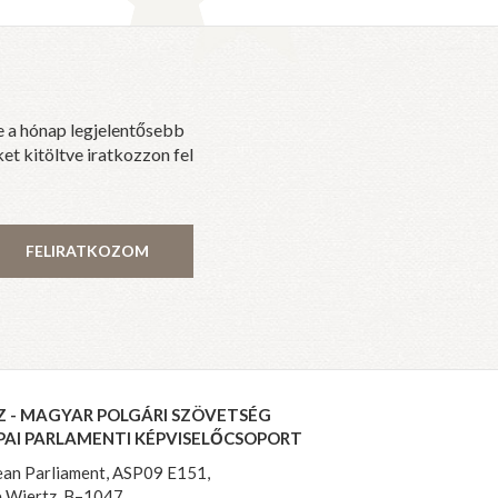
e a hónap legjelentősebb
et kitöltve iratkozzon fel
FELIRATKOZOM
Z - MAGYAR POLGÁRI SZÖVETSÉG
PAI PARLAMENTI KÉPVISELŐCSOPORT
an Parliament, ASP09 E151,
 Wiertz, B–1047