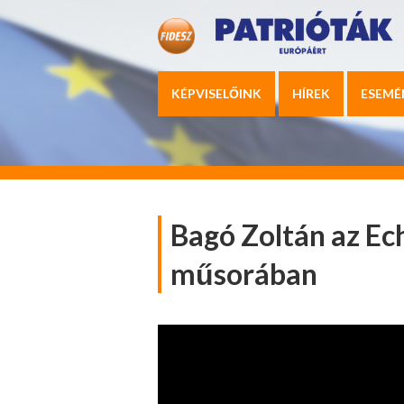
KÉPVISELŐINK
HÍREK
ESEMÉ
Bagó Zoltán az E
műsorában