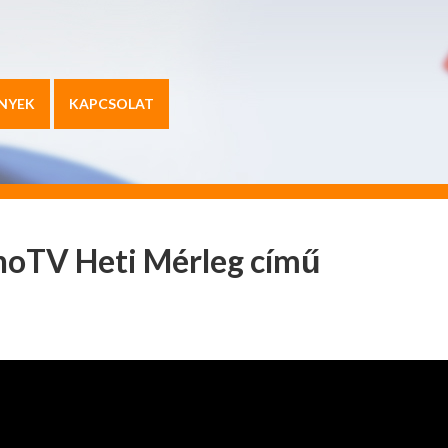
NYEK
KAPCSOLAT
choTV Heti Mérleg című