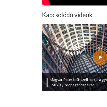
Kapcsolódó videók
Magyar Péter brüsszeli pártja a g
LMBTQ-propagandát akar