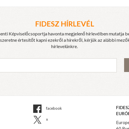
FIDESZ HÍRLEVÉL
enti Képviselőcsoportja havonta megjelenő hírlevélben mutatja b
eretne értesítőt kapni ezekről a hírekről, kérjük az alábbi mezők
hírlevelünkre.
FIDES
facebook
EURÓ
x
Europe
60 Rue