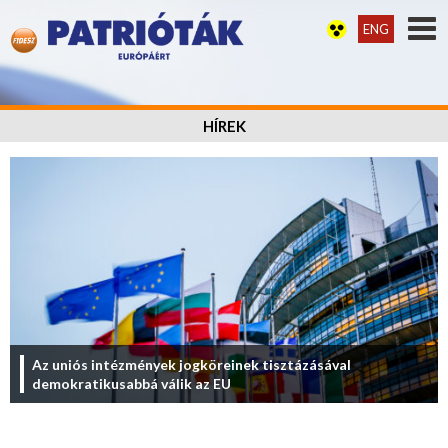
ENG
HÍREK
Az uniós intézmények jogköreinek tisztázásával
demokratikusabbá válik az EU