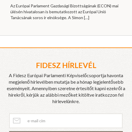
Az Európai Parlament Gazdasági Bizottságának (ECON) mai
ülésén hivatalosan is bemutatkozott az Európai Unió
Tanácsának soros ír elnöksége. A Simon
[…]
FIDESZ HÍRLEVÉL
A Fidesz Európai Parlamenti Képviselőcsoportja havonta
megjelenő hírlevélben mutatja be a hónap legjelentősebb
eseményeit. Amennyiben szeretne értesítőt kapni ezekről a
hírekről, kérjük az alábbi mezőket kitöltve iratkozzon fel
hírlevelünkre.