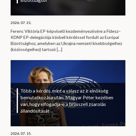
2026. 07. 31.
Ferenc Viktória EP-képviselő kezdeményezésére a Fidesz–
KDNP EP-delegációja írásbeli kérdéssel fordult az Európai
Bizottsághoz, amelyben az Ukrajna nemzeti kisebbségeihez
(közösségeihez) tartozó
[…]
Több a kérdés, mint a válasz az ír elnökség
bemutatkozása után: Magyar Péter kezében
van, hogy elfogadja-e a brüsszeli zsarolás
állandósítását
2026. 07. 15.