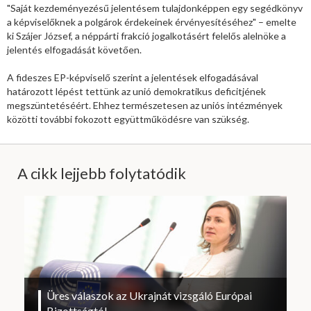
"Saját kezdeményezésű jelentésem tulajdonképpen egy segédkönyv
a képviselőknek a polgárok érdekeinek érvényesítéséhez" – emelte
ki Szájer József, a néppárti frakció jogalkotásért felelős alelnöke a
jelentés elfogadását követően.
A fideszes EP-képviselő szerint a jelentések elfogadásával
határozott lépést tettünk az unió demokratikus deficitjének
megszüntetéséért. Ehhez természetesen az uniós intézmények
közötti további fokozott együttműködésre van szükség.
A cikk lejjebb folytatódik
Üres válaszok az Ukrajnát vizsgáló Európai
Bizottságtól