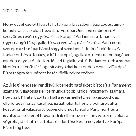
2014. 02. 25.
Négy évvel ezelőtt lépett hatályba a Lisszaboni Szerződés, amely
komoly változásokat hozott az Európai Unió jogrendjében. A
szerződés révén egyrészről az Európai Parlament a Tanáccsal
egyenrangú társjogalkotó szervvé vált, másrészről a Parlament
szerepe az Európai Bizottsággal szemben is felértékelődött. A
Parlament és a Tanács, a két európai jogalkotó, nem tud önmagában
minden egyes részletkérdéssel foglalkozni. A Parlamentnek azonban
kiterjedt ellenőrzési jogosítványokkal kell rendelkeznie az Európai
Bizottságra átruházott hatáskörök tekintetében.
Az új jogi rendszer rendkívül kiterjedt hatáskört biztosít a Parlament
számára. Világossá kell tennünk a többi uniós intézmény számára,
hogy az EP határozottan kiáll a jogai mellett, és ragaszkodik az
ellenőrzés megtartásához. Ez azt jelenti, hogy a polgárok által
közvetlenül választott képviselők mostantól a Parlament és a
jogalkotás erejénél fogva tudják ellenőrizni és megvétózni azokat a
végrehajtási határozatokat és döntéseket, amelyeket az Európai
Bizottság hoz.